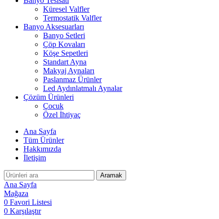
Banyo Tesisatı
Küresel Valfler
Termostatik Valfler
Banyo Aksesuarları
Banyo Setleri
Çöp Kovaları
Köşe Sepetleri
Standart Ayna
Makyaj Aynaları
Paslanmaz Ürünler
Led Aydınlatmalı Aynalar
Çözüm Ürünleri
Çocuk
Özel İhtiyaç
Ana Sayfa
Tüm Ürünler
Hakkımızda
İletişim
Aramak
Ana Sayfa
Mağaza
0
Favori Listesi
0
Karşılaştır