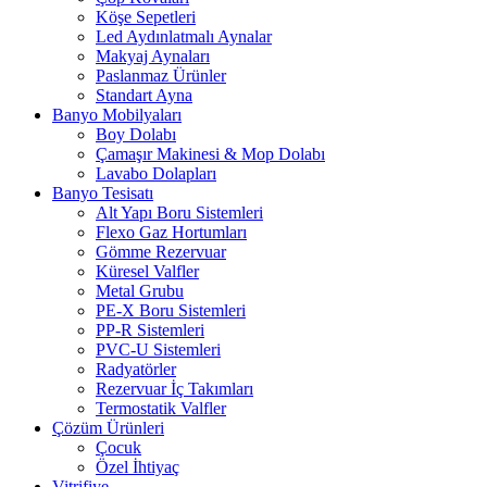
Köşe Sepetleri
Led Aydınlatmalı Aynalar
Makyaj Aynaları
Paslanmaz Ürünler
Standart Ayna
Banyo Mobilyaları
Boy Dolabı
Çamaşır Makinesi & Mop Dolabı
Lavabo Dolapları
Banyo Tesisatı
Alt Yapı Boru Sistemleri
Flexo Gaz Hortumları
Gömme Rezervuar
Küresel Valfler
Metal Grubu
PE-X Boru Sistemleri
PP-R Sistemleri
PVC-U Sistemleri
Radyatörler
Rezervuar İç Takımları
Termostatik Valfler
Çözüm Ürünleri
Çocuk
Özel İhtiyaç
Vitrifiye