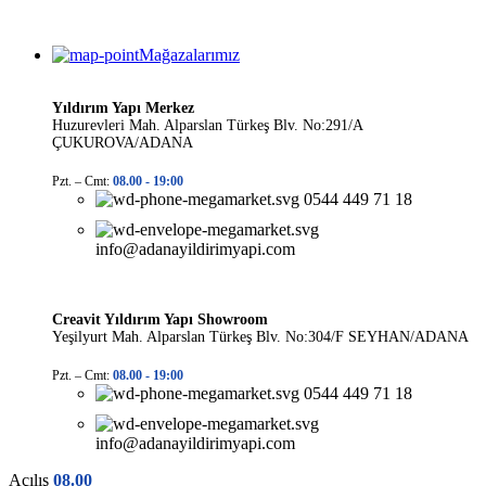
Mağazalarımız
Yıldırım Yapı Merkez
Huzurevleri Mah. Alparslan Türkeş Blv. No:291/A
ÇUKUROVA/ADANA
Pzt. – Cmt:
08.00 -
19:00
0544 449 71 18
info@adanayildirimyapi.com
Creavit Yıldırım Yapı Showroom
Yeşilyurt Mah. Alparslan Türkeş Blv. No:304/F SEYHAN/ADANA
Pzt. – Cmt:
08.00 -
19:00
0544 449 71 18
info@adanayildirimyapi.com
Açılış
08.00