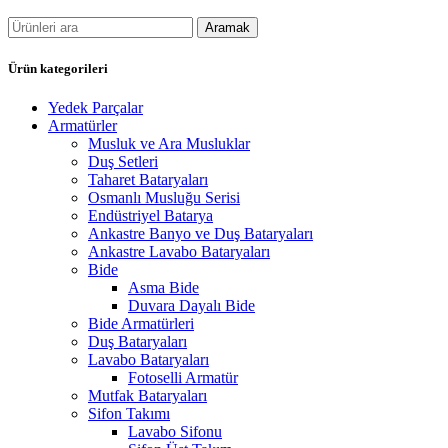
Aramak
Ürün kategorileri
Yedek Parçalar
Armatürler
Musluk ve Ara Musluklar
Duş Setleri
Taharet Bataryaları
Osmanlı Musluğu Serisi
Endüstriyel Batarya
Ankastre Banyo ve Duş Bataryaları
Ankastre Lavabo Bataryaları
Bide
Asma Bide
Duvara Dayalı Bide
Bide Armatürleri
Duş Bataryaları
Lavabo Bataryaları
Fotoselli Armatür
Mutfak Bataryaları
Sifon Takımı
Lavabo Sifonu