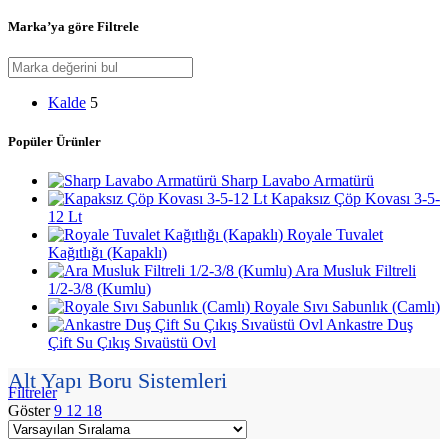
Marka’ya göre Filtrele
Kalde
5
Popüler Ürünler
Sharp Lavabo Armatürü
Kapaksız Çöp Kovası 3-5-
12 Lt
Royale Tuvalet
Kağıtlığı (Kapaklı)
Ara Musluk Filtreli
1/2-3/8 (Kumlu)
Royale Sıvı Sabunlık (Camlı)
Ankastre Duş
Çift Su Çıkış Sıvaüstü Ovl
Alt Yapı Boru Sistemleri
Filtreler
Göster
9
12
18