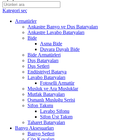
Kategori seç
Armatürler
Ankastre Banyo ve Duş Bataryaları
Ankastre Lavabo Bataryaları
Bide
Asma Bide
Duvara Dayalı Bide
Bide Armatürleri
Duş Bataryaları
Duş Setleri
Endüstriyel Batarya
Lavabo Bataryaları
Fotoselli Armatür
Musluk ve Ara Musluklar
Mutfak Bataryaları
Osmanlı Musluğu Serisi
Sifon Takımı
Lavabo Sifonu
Sifon Üst Takım
Taharet Bataryaları
Banyo Aksesuarları
Banyo Setleri
Çöp Kovaları