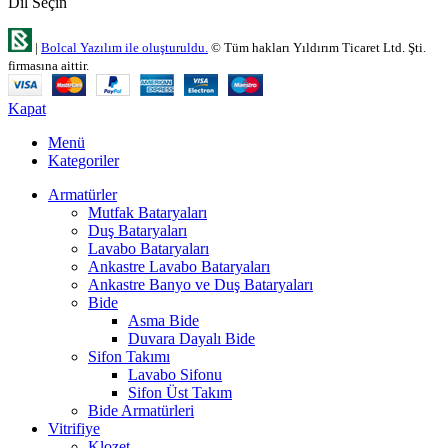
Dil Seçin
|
Bolcal Yazılım ile oluşturuldu.
© Tüm hakları Yıldırım Ticaret Ltd. Şti.
firmasına aittir.
Kapat
Menü
Kategoriler
Armatürler
Mutfak Bataryaları
Duş Bataryaları
Lavabo Bataryaları
Ankastre Lavabo Bataryaları
Ankastre Banyo ve Duş Bataryaları
Bide
Asma Bide
Duvara Dayalı Bide
Sifon Takımı
Lavabo Sifonu
Sifon Üst Takım
Bide Armatürleri
Vitrifiye
Klozet