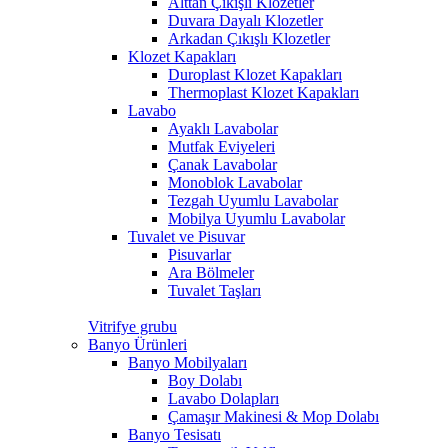
Alttan Çıkışlı Klozetler
Duvara Dayalı Klozetler
Arkadan Çıkışlı Klozetler
Klozet Kapakları
Duroplast Klozet Kapakları
Thermoplast Klozet Kapakları
Lavabo
Ayaklı Lavabolar
Mutfak Eviyeleri
Çanak Lavabolar
Monoblok Lavabolar
Tezgah Uyumlu Lavabolar
Mobilya Uyumlu Lavabolar
Tuvalet ve Pisuvar
Pisuvarlar
Ara Bölmeler
Tuvalet Taşları
Vitrifye grubu
Banyo Ürünleri
Banyo Mobilyaları
Boy Dolabı
Lavabo Dolapları
Çamaşır Makinesi & Mop Dolabı
Banyo Tesisatı