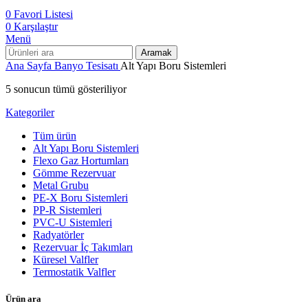
0
Favori Listesi
0
Karşılaştır
Menü
Aramak
Ana Sayfa
Banyo Tesisatı
Alt Yapı Boru Sistemleri
5 sonucun tümü gösteriliyor
Kategoriler
Tüm
ürün
Alt Yapı Boru Sistemleri
Flexo Gaz Hortumları
Gömme Rezervuar
Metal Grubu
PE-X Boru Sistemleri
PP-R Sistemleri
PVC-U Sistemleri
Radyatörler
Rezervuar İç Takımları
Küresel Valfler
Termostatik Valfler
Ürün ara