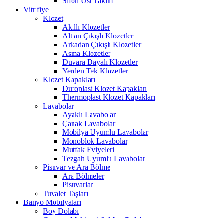
Sifon Üst Takım
Vitrifiye
Klozet
Akıllı Klozetler
Alttan Çıkışlı Klozetler
Arkadan Çıkışlı Klozetler
Asma Klozetler
Duvara Dayalı Klozetler
Yerden Tek Klozetler
Klozet Kapakları
Duroplast Klozet Kapakları
Thermoplast Klozet Kapakları
Lavabolar
Ayaklı Lavabolar
Çanak Lavabolar
Mobilya Uyumlu Lavabolar
Monoblok Lavabolar
Mutfak Eviyeleri
Tezgah Uyumlu Lavabolar
Pisuvar ve Ara Bölme
Ara Bölmeler
Pisuvarlar
Tuvalet Taşları
Banyo Mobilyaları
Boy Dolabı