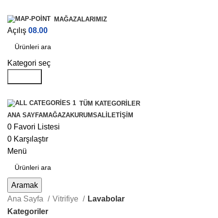
MAĞAZALARIMIZ
Açılış
08.00
Kategori seç
Aramak
TÜM KATEGORILER
ANA SAYFA
MAĞAZA
KURUMSAL
İLETIŞIM
0
Favori Listesi
0
Karşılaştır
Menü
Aramak
Ana Sayfa
Vitrifiye
Lavabolar
Kategoriler