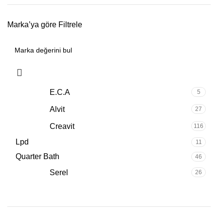
Marka’ya göre Filtrele
E.C.A
5
Alvit
27
Creavit
116
Lpd
11
Quarter Bath
46
Serel
26