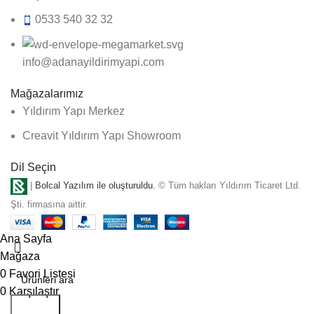
0533 540 32 32
info@adanayildirimyapi.com
Mağazalarımız
Yıldırım Yapı Merkez
Creavit Yıldırım Yapı Showroom
Dil Seçin
|
Bolcal Yazılım ile oluşturuldu.
© Tüm hakları Yıldırım Ticaret Ltd.
Şti. firmasına aittir.
Ana Sayfa
Mağaza
0
Favori Listesi
0
Karşılaştır
Aramak