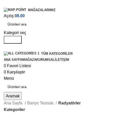
MAĞAZALARIMIZ
Açılış
08.00
Kategori seç
Aramak
TÜM KATEGORILER
ANA SAYFA
MAĞAZA
KURUMSAL
İLETIŞIM
0
Favori Listesi
0
Karşılaştır
Menü
Aramak
Ana Sayfa
Banyo Tesisatı
Radyatörler
Kategoriler