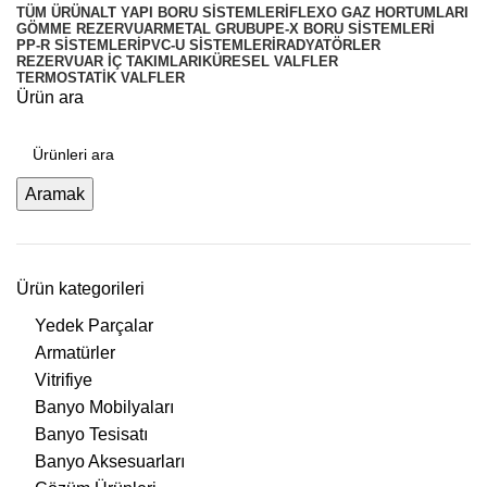
TÜM
ÜRÜN
ALT YAPI BORU SISTEMLERI
FLEXO GAZ HORTUMLARI
GÖMME REZERVUAR
METAL GRUBU
PE-X BORU SISTEMLERI
PP-R SISTEMLERI
PVC-U SISTEMLERI
RADYATÖRLER
REZERVUAR İÇ TAKIMLARI
KÜRESEL VALFLER
TERMOSTATIK VALFLER
Ürün ara
Aramak
Ürün kategorileri
Yedek Parçalar
Armatürler
Vitrifiye
Banyo Mobilyaları
Banyo Tesisatı
Banyo Aksesuarları