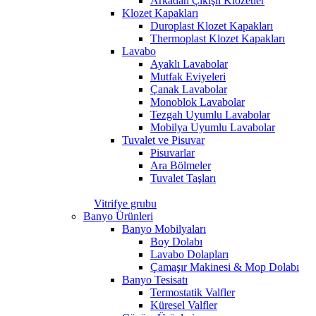
Arkadan Çıkışlı Klozetler
Klozet Kapakları
Duroplast Klozet Kapakları
Thermoplast Klozet Kapakları
Lavabo
Ayaklı Lavabolar
Mutfak Eviyeleri
Çanak Lavabolar
Monoblok Lavabolar
Tezgah Uyumlu Lavabolar
Mobilya Uyumlu Lavabolar
Tuvalet ve Pisuvar
Pisuvarlar
Ara Bölmeler
Tuvalet Taşları
Vitrifye grubu
Banyo Ürünleri
Banyo Mobilyaları
Boy Dolabı
Lavabo Dolapları
Çamaşır Makinesi & Mop Dolabı
Banyo Tesisatı
Termostatik Valfler
Küresel Valfler