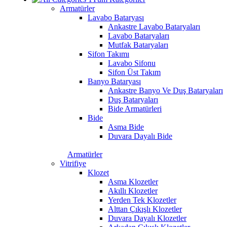
Armatürler
Lavabo Bataryası
Ankastre Lavabo Bataryaları
Lavabo Bataryaları
Mutfak Bataryaları
Sifon Takımı
Lavabo Sifonu
Sifon Üst Takım
Banyo Bataryası
Ankastre Banyo Ve Duş Bataryaları
Duş Bataryaları
Bide Armatürleri
Bide
Asma Bide
Duvara Dayalı Bide
Armatürler
Vitrifiye
Klozet
Asma Klozetler
Akıllı Klozetler
Yerden Tek Klozetler
Alttan Çıkışlı Klozetler
Duvara Dayalı Klozetler