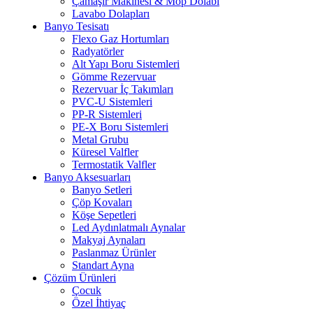
Çamaşır Makinesi & Mop Dolabı
Lavabo Dolapları
Banyo Tesisatı
Flexo Gaz Hortumları
Radyatörler
Alt Yapı Boru Sistemleri
Gömme Rezervuar
Rezervuar İç Takımları
PVC-U Sistemleri
PP-R Sistemleri
PE-X Boru Sistemleri
Metal Grubu
Küresel Valfler
Termostatik Valfler
Banyo Aksesuarları
Banyo Setleri
Çöp Kovaları
Köşe Sepetleri
Led Aydınlatmalı Aynalar
Makyaj Aynaları
Paslanmaz Ürünler
Standart Ayna
Çözüm Ürünleri
Çocuk
Özel İhtiyaç