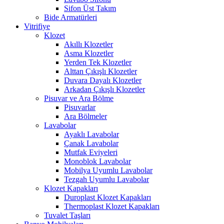
Sifon Üst Takım
Bide Armatürleri
Vitrifiye
Klozet
Akıllı Klozetler
Asma Klozetler
Yerden Tek Klozetler
Alttan Çıkışlı Klozetler
Duvara Dayalı Klozetler
Arkadan Çıkışlı Klozetler
Pisuvar ve Ara Bölme
Pisuvarlar
Ara Bölmeler
Lavabolar
Ayaklı Lavabolar
Çanak Lavabolar
Mutfak Eviyeleri
Monoblok Lavabolar
Mobilya Uyumlu Lavabolar
Tezgah Uyumlu Lavabolar
Klozet Kapakları
Duroplast Klozet Kapakları
Thermoplast Klozet Kapakları
Tuvalet Taşları