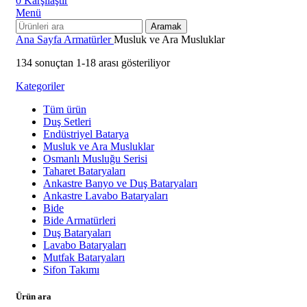
0
Karşılaştır
Menü
Aramak
Ana Sayfa
Armatürler
Musluk ve Ara Musluklar
134 sonuçtan 1-18 arası gösteriliyor
Kategoriler
Tüm
ürün
Duş Setleri
Endüstriyel Batarya
Musluk ve Ara Musluklar
Osmanlı Musluğu Serisi
Taharet Bataryaları
Ankastre Banyo ve Duş Bataryaları
Ankastre Lavabo Bataryaları
Bide
Bide Armatürleri
Duş Bataryaları
Lavabo Bataryaları
Mutfak Bataryaları
Sifon Takımı
Ürün ara