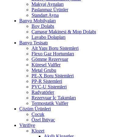
Makyaj Aynaları
Paslanmaz Ürünler
Standart Ayna
Banyo Mobilyaları
Boy Dolabı
Çamaşır Makinesi & Mop Dolabı
Lavabo Dolapları
Banyo Tesisatı
Alt Yapı Boru Sistemleri
Flexo Gaz Hortumları
Gömme Rezervuar
Küresel Valfler
Metal Grubu
PE-X Boru Sistemleri
PP-R Sistemleri
PVC-U Sistemleri
Radyatörler
Rezervuar İç Takımları
Termostatik Valfler
Çözüm Ürünleri
Çocuk
Özel İhtiyaç
Vitrifiye
Klozet
Akıllı Klozetler