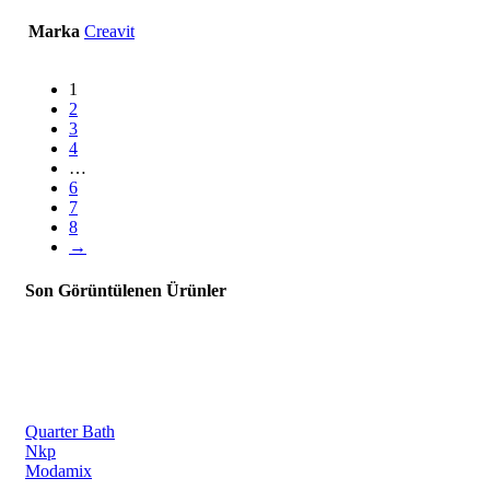
Marka
Creavit
1
2
3
4
…
6
7
8
→
Son Görüntülenen Ürünler
Quarter Bath
Nkp
Modamix