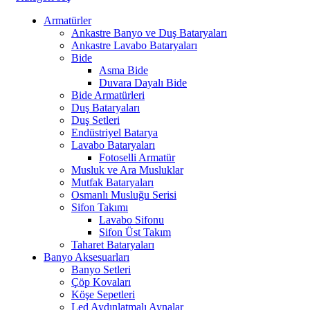
Armatürler
Ankastre Banyo ve Duş Bataryaları
Ankastre Lavabo Bataryaları
Bide
Asma Bide
Duvara Dayalı Bide
Bide Armatürleri
Duş Bataryaları
Duş Setleri
Endüstriyel Batarya
Lavabo Bataryaları
Fotoselli Armatür
Musluk ve Ara Musluklar
Mutfak Bataryaları
Osmanlı Musluğu Serisi
Sifon Takımı
Lavabo Sifonu
Sifon Üst Takım
Taharet Bataryaları
Banyo Aksesuarları
Banyo Setleri
Çöp Kovaları
Köşe Sepetleri
Led Aydınlatmalı Aynalar