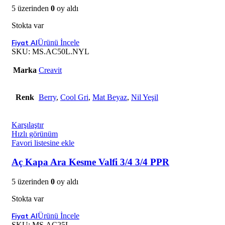
5 üzerinden
0
oy aldı
Stokta var
Ürünü İncele
SKU:
MS.AC50L.NYL
Marka
Creavit
Renk
Berry
,
Cool Gri
,
Mat Beyaz
,
Nil Yeşil
Karşılaştır
Hızlı görünüm
Favori listesine ekle
Aç Kapa Ara Kesme Valfi 3/4 3/4 PPR
5 üzerinden
0
oy aldı
Stokta var
Ürünü İncele
SKU:
MS.AC25L