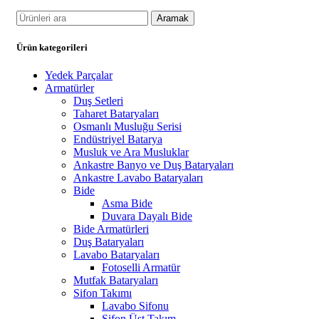
Aramak
Ürün kategorileri
Yedek Parçalar
Armatürler
Duş Setleri
Taharet Bataryaları
Osmanlı Musluğu Serisi
Endüstriyel Batarya
Musluk ve Ara Musluklar
Ankastre Banyo ve Duş Bataryaları
Ankastre Lavabo Bataryaları
Bide
Asma Bide
Duvara Dayalı Bide
Bide Armatürleri
Duş Bataryaları
Lavabo Bataryaları
Fotoselli Armatür
Mutfak Bataryaları
Sifon Takımı
Lavabo Sifonu
Sifon Üst Takım