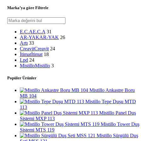
Marka’ya göre Filtrele
E.C.A
E.C.A
31
AR-YAK
AR-YAK
26
Artı
33
Creavit
Creavit
24
İtimat
İtimat
18
Lpd
24
Mistillo
Mistillo
3
Popüler Ürünler
Mistillo Ankastre Boru
MB 104
Mistillo Tepe Duşu MTD
113
Mistillo Panel Duş
Sistemi MXP 113
Mistillo Tower Duş
Sistemi MTS 119
Mistillo Sürgülü Duş