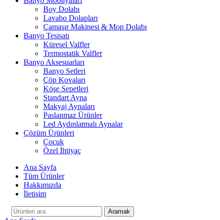
Banyo Mobilyaları
Boy Dolabı
Lavabo Dolapları
Çamaşır Makinesi & Mop Dolabı
Banyo Tesisatı
Küresel Valfler
Termostatik Valfler
Banyo Aksesuarları
Banyo Setleri
Çöp Kovaları
Köşe Sepetleri
Standart Ayna
Makyaj Aynaları
Paslanmaz Ürünler
Led Aydınlatmalı Aynalar
Çözüm Ürünleri
Çocuk
Özel İhtiyaç
Ana Sayfa
Tüm Ürünler
Hakkımızda
İletişim
Aramak