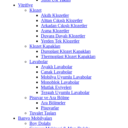
Vitrifiye
Klozet
Akıllı Klozetler
Alttan Çıkışlı Klozetler
Arkadan Çıkışlı Klozetler
Asma Klozetler
Duvara Dayalı Klozetler
Yerden Tek Klozetler
Klozet Kapakları
Duroplast Klozet Kapakları
Thermoplast Klozet Kapakları
Lavabolar
Ayaklı Lavabolar
Çanak Lavabolar
Mobilya Uyumlu Lavabolar
Monoblok Lavabolar
Mutfak Eviyeleri
Tezgah Uyumlu Lavabolar
Pisuvar ve Ara Bölme
Ara Bölmeler
Pisuvarlar
Tuvalet Taşları
Banyo Mobilyaları
Boy Dolabı