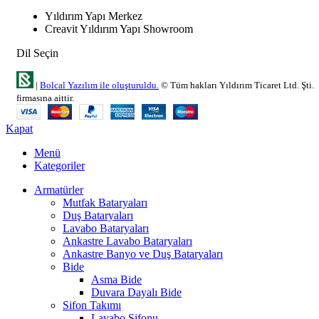
Yıldırım Yapı Merkez
Creavit Yıldırım Yapı Showroom
Dil Seçin
|
Bolcal Yazılım ile oluşturuldu.
© Tüm hakları Yıldırım Ticaret Ltd. Şti.
firmasına aittir.
Kapat
Menü
Kategoriler
Armatürler
Mutfak Bataryaları
Duş Bataryaları
Lavabo Bataryaları
Ankastre Lavabo Bataryaları
Ankastre Banyo ve Duş Bataryaları
Bide
Asma Bide
Duvara Dayalı Bide
Sifon Takımı
Lavabo Sifonu