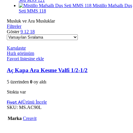
Seti MSS 121
Mistillo Mafsallı Duş
Seti MMS 118
Musluk ve Ara Musluklar
Filtreler
Göster
9
12
18
Karşılaştır
Hızlı görünüm
Favori listesine ekle
Aç Kapa Ara Kesme Valfi 1/2-1/2
5 üzerinden
0
oy aldı
Stokta var
Ürünü İncele
SKU:
MS.AC90L
Marka
Creavit