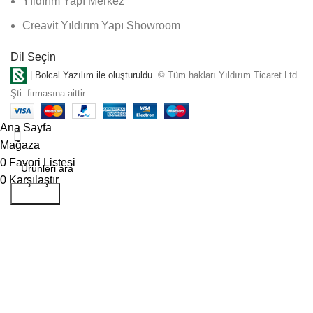
Yıldırım Yapı Merkez
Creavit Yıldırım Yapı Showroom
Dil Seçin
|
Bolcal Yazılım ile oluşturuldu.
© Tüm hakları Yıldırım Ticaret Ltd.
Şti. firmasına aittir.
Ana Sayfa
Mağaza
0
Favori Listesi
0
Karşılaştır
Aramak