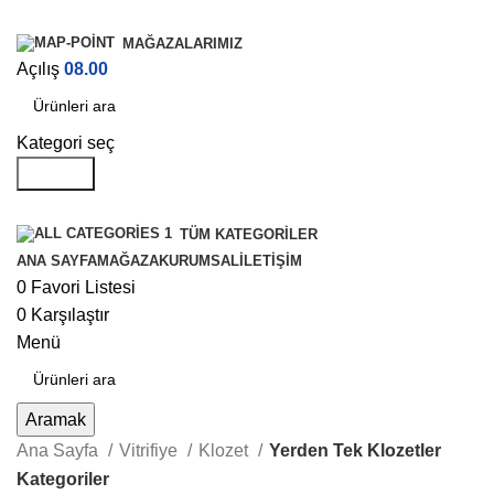
MAĞAZALARIMIZ
Açılış
08.00
Kategori seç
Aramak
TÜM KATEGORILER
ANA SAYFA
MAĞAZA
KURUMSAL
İLETIŞIM
0
Favori Listesi
0
Karşılaştır
Menü
Aramak
Ana Sayfa
Vitrifiye
Klozet
Yerden Tek Klozetler
Kategoriler