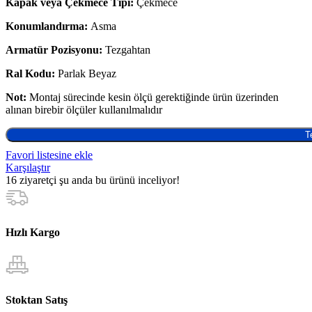
Kapak veya Çekmece Tipi:
Çekmece
Konumlandırma:
Asma
Armatür Pozisyonu:
Tezgahtan
Ral Kodu:
Parlak Beyaz
Not:
Montaj sürecinde kesin ölçü gerektiğinde ürün üzerinden
alınan birebir ölçüler kullanılmalıdır
T
Favori listesine ekle
Karşılaştır
16
ziyaretçi şu anda bu ürünü inceliyor!
Hızlı Kargo
Stoktan Satış