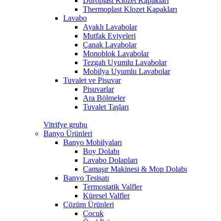
Duroplast Klozet Kapakları
Thermoplast Klozet Kapakları
Lavabo
Ayaklı Lavabolar
Mutfak Eviyeleri
Çanak Lavabolar
Monoblok Lavabolar
Tezgah Uyumlu Lavabolar
Mobilya Uyumlu Lavabolar
Tuvalet ve Pisuvar
Pisuvarlar
Ara Bölmeler
Tuvalet Taşları
Vitrifye grubu
Banyo Ürünleri
Banyo Mobilyaları
Boy Dolabı
Lavabo Dolapları
Çamaşır Makinesi & Mop Dolabı
Banyo Tesisatı
Termostatik Valfler
Küresel Valfler
Çözüm Ürünleri
Çocuk