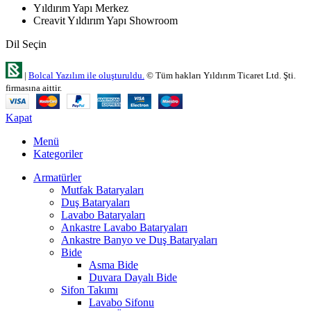
Yıldırım Yapı Merkez
Creavit Yıldırım Yapı Showroom
Dil Seçin
|
Bolcal Yazılım ile oluşturuldu.
© Tüm hakları Yıldırım Ticaret Ltd. Şti.
firmasına aittir.
Kapat
Menü
Kategoriler
Armatürler
Mutfak Bataryaları
Duş Bataryaları
Lavabo Bataryaları
Ankastre Lavabo Bataryaları
Ankastre Banyo ve Duş Bataryaları
Bide
Asma Bide
Duvara Dayalı Bide
Sifon Takımı
Lavabo Sifonu