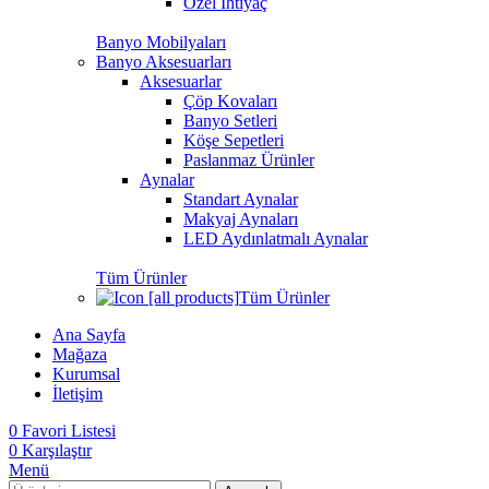
Özel İhtiyaç
Banyo Mobilyaları
Banyo Aksesuarları
Aksesuarlar
Çöp Kovaları
Banyo Setleri
Köşe Sepetleri
Paslanmaz Ürünler
Aynalar
Standart Aynalar
Makyaj Aynaları
LED Aydınlatmalı Aynalar
Tüm Ürünler
Tüm Ürünler
Ana Sayfa
Mağaza
Kurumsal
İletişim
0
Favori Listesi
0
Karşılaştır
Menü