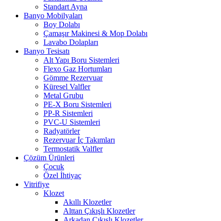
Standart Ayna
Banyo Mobilyaları
Boy Dolabı
Çamaşır Makinesi & Mop Dolabı
Lavabo Dolapları
Banyo Tesisatı
Alt Yapı Boru Sistemleri
Flexo Gaz Hortumları
Gömme Rezervuar
Küresel Valfler
Metal Grubu
PE-X Boru Sistemleri
PP-R Sistemleri
PVC-U Sistemleri
Radyatörler
Rezervuar İç Takımları
Termostatik Valfler
Çözüm Ürünleri
Çocuk
Özel İhtiyaç
Vitrifiye
Klozet
Akıllı Klozetler
Alttan Çıkışlı Klozetler
Arkadan Çıkışlı Klozetler