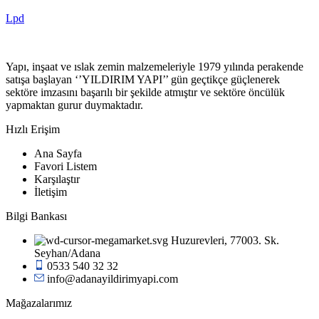
Lpd
Yapı, inşaat ve ıslak zemin malzemeleriyle 1979 yılında perakende
satışa başlayan ‘’YILDIRIM YAPI’’ gün geçtikçe güçlenerek
sektöre imzasını başarılı bir şekilde atmıştır ve sektöre öncülük
yapmaktan gurur duymaktadır.
Hızlı Erişim
Ana Sayfa
Favori Listem
Karşılaştır
İletişim
Bilgi Bankası
Huzurevleri, 77003. Sk.
Seyhan/Adana
0533 540 32 32
info@adanayildirimyapi.com
Mağazalarımız