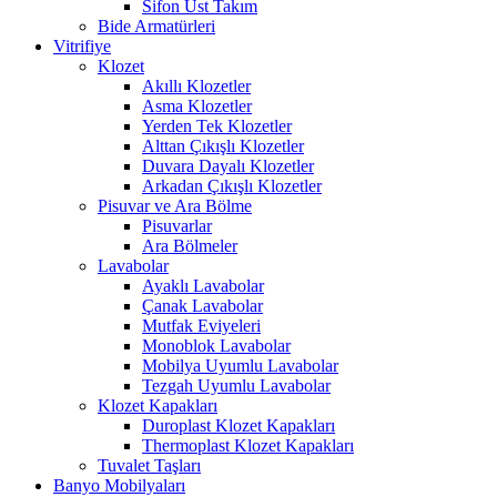
Sifon Üst Takım
Bide Armatürleri
Vitrifiye
Klozet
Akıllı Klozetler
Asma Klozetler
Yerden Tek Klozetler
Alttan Çıkışlı Klozetler
Duvara Dayalı Klozetler
Arkadan Çıkışlı Klozetler
Pisuvar ve Ara Bölme
Pisuvarlar
Ara Bölmeler
Lavabolar
Ayaklı Lavabolar
Çanak Lavabolar
Mutfak Eviyeleri
Monoblok Lavabolar
Mobilya Uyumlu Lavabolar
Tezgah Uyumlu Lavabolar
Klozet Kapakları
Duroplast Klozet Kapakları
Thermoplast Klozet Kapakları
Tuvalet Taşları
Banyo Mobilyaları