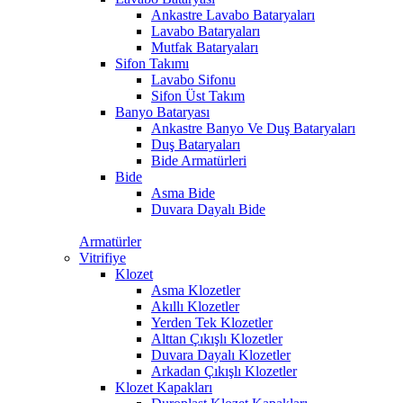
Ankastre Lavabo Bataryaları
Lavabo Bataryaları
Mutfak Bataryaları
Sifon Takımı
Lavabo Sifonu
Sifon Üst Takım
Banyo Bataryası
Ankastre Banyo Ve Duş Bataryaları
Duş Bataryaları
Bide Armatürleri
Bide
Asma Bide
Duvara Dayalı Bide
Armatürler
Vitrifiye
Klozet
Asma Klozetler
Akıllı Klozetler
Yerden Tek Klozetler
Alttan Çıkışlı Klozetler
Duvara Dayalı Klozetler
Arkadan Çıkışlı Klozetler
Klozet Kapakları