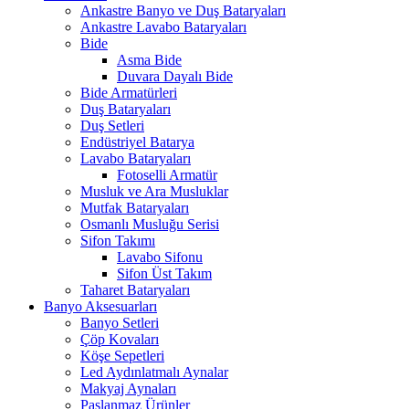
Ankastre Banyo ve Duş Bataryaları
Ankastre Lavabo Bataryaları
Bide
Asma Bide
Duvara Dayalı Bide
Bide Armatürleri
Duş Bataryaları
Duş Setleri
Endüstriyel Batarya
Lavabo Bataryaları
Fotoselli Armatür
Musluk ve Ara Musluklar
Mutfak Bataryaları
Osmanlı Musluğu Serisi
Sifon Takımı
Lavabo Sifonu
Sifon Üst Takım
Taharet Bataryaları
Banyo Aksesuarları
Banyo Setleri
Çöp Kovaları
Köşe Sepetleri
Led Aydınlatmalı Aynalar
Makyaj Aynaları
Paslanmaz Ürünler