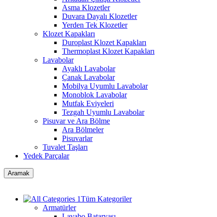
Asma Klozetler
Duvara Dayalı Klozetler
Yerden Tek Klozetler
Klozet Kapakları
Duroplast Klozet Kapakları
Thermoplast Klozet Kapakları
Lavabolar
Ayaklı Lavabolar
Çanak Lavabolar
Mobilya Uyumlu Lavabolar
Monoblok Lavabolar
Mutfak Eviyeleri
Tezgah Uyumlu Lavabolar
Pisuvar ve Ara Bölme
Ara Bölmeler
Pisuvarlar
Tuvalet Taşları
Yedek Parçalar
Aramak
Tüm Kategoriler
Armatürler
Lavabo Bataryası