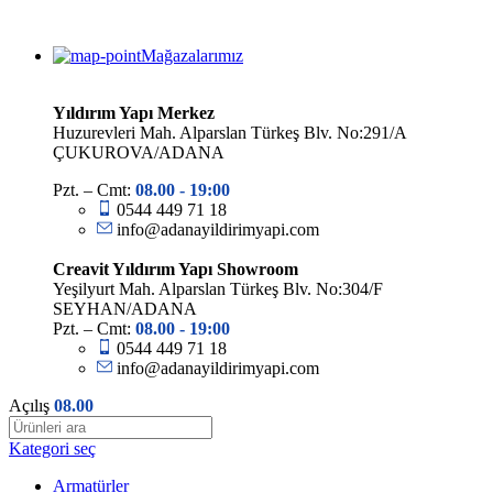
Mağazalarımız
Yıldırım Yapı Merkez
Huzurevleri Mah. Alparslan Türkeş Blv. No:291/A
ÇUKUROVA/ADANA
Pzt. – Cmt:
08.00 -
19:00
0544 449 71 18
info@adanayildirimyapi.com
Creavit Yıldırım Yapı Showroom
Yeşilyurt Mah. Alparslan Türkeş Blv. No:304/F
SEYHAN/ADANA
Pzt. – Cmt:
08.00 -
19:00
0544 449 71 18
info@adanayildirimyapi.com
Açılış
08.00
Kategori seç
Armatürler