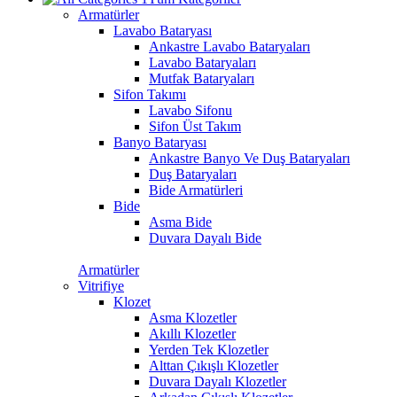
Armatürler
Lavabo Bataryası
Ankastre Lavabo Bataryaları
Lavabo Bataryaları
Mutfak Bataryaları
Sifon Takımı
Lavabo Sifonu
Sifon Üst Takım
Banyo Bataryası
Ankastre Banyo Ve Duş Bataryaları
Duş Bataryaları
Bide Armatürleri
Bide
Asma Bide
Duvara Dayalı Bide
Armatürler
Vitrifiye
Klozet
Asma Klozetler
Akıllı Klozetler
Yerden Tek Klozetler
Alttan Çıkışlı Klozetler
Duvara Dayalı Klozetler