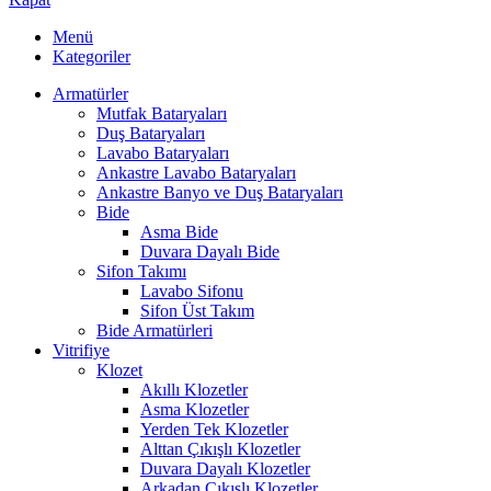
Menü
Kategoriler
Armatürler
Mutfak Bataryaları
Duş Bataryaları
Lavabo Bataryaları
Ankastre Lavabo Bataryaları
Ankastre Banyo ve Duş Bataryaları
Bide
Asma Bide
Duvara Dayalı Bide
Sifon Takımı
Lavabo Sifonu
Sifon Üst Takım
Bide Armatürleri
Vitrifiye
Klozet
Akıllı Klozetler
Asma Klozetler
Yerden Tek Klozetler
Alttan Çıkışlı Klozetler
Duvara Dayalı Klozetler
Arkadan Çıkışlı Klozetler