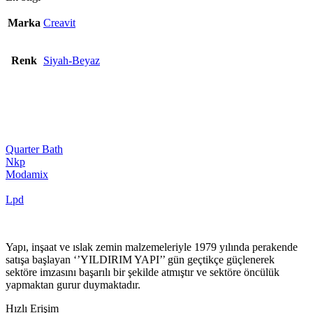
Marka
Creavit
Renk
Siyah-Beyaz
Quarter Bath
Nkp
Modamix
Lpd
Yapı, inşaat ve ıslak zemin malzemeleriyle 1979 yılında perakende
satışa başlayan ‘’YILDIRIM YAPI’’ gün geçtikçe güçlenerek
sektöre imzasını başarılı bir şekilde atmıştır ve sektöre öncülük
yapmaktan gurur duymaktadır.
Hızlı Erişim