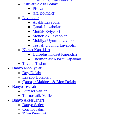
Pisuvar ve Ara Bölme
Pisuvarlar
Ara Bölmeler
Lavabolar
Ayaklı Lavabolar
Çanak Lavabolar
Mutfak Eviyeleri
Monoblok Lavabolar
Mobilya Uyumlu Lavabolar
Tezgah Uyumlu Lavabolar
Klozet Kapakları
Duroplast Klozet Kapakları
Thermoplast Klozet Kapakları
Tuvalet Taşları
Banyo Mobilyaları
Boy Dolabı
Lavabo Dolapları
Çamaşır Makinesi & Mop Dolabı
Banyo Tesisatı
Küresel Valfler
Termostatik Valfler
Banyo Aksesuarları
Banyo Setleri
Çöp Kovaları
Köşe Sepetleri