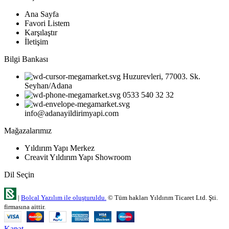
Ana Sayfa
Favori Listem
Karşılaştır
İletişim
Bilgi Bankası
Huzurevleri, 77003. Sk.
Seyhan/Adana
0533 540 32 32
info@adanayildirimyapi.com
Mağazalarımız
Yıldırım Yapı Merkez
Creavit Yıldırım Yapı Showroom
Dil Seçin
|
Bolcal Yazılım ile oluşturuldu.
© Tüm hakları Yıldırım Ticaret Ltd. Şti.
firmasına aittir.
Kapat