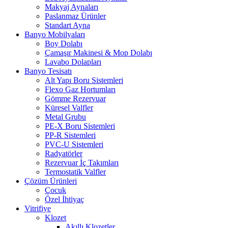
Makyaj Aynaları
Paslanmaz Ürünler
Standart Ayna
Banyo Mobilyaları
Boy Dolabı
Çamaşır Makinesi & Mop Dolabı
Lavabo Dolapları
Banyo Tesisatı
Alt Yapı Boru Sistemleri
Flexo Gaz Hortumları
Gömme Rezervuar
Küresel Valfler
Metal Grubu
PE-X Boru Sistemleri
PP-R Sistemleri
PVC-U Sistemleri
Radyatörler
Rezervuar İç Takımları
Termostatik Valfler
Çözüm Ürünleri
Çocuk
Özel İhtiyaç
Vitrifiye
Klozet
Akıllı Klozetler