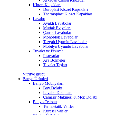
Arkadan Çıkışlı Klozetler
Klozet Kapakları
Duroplast Klozet Kapakları
Thermoplast Klozet Kapakları
Lavabo
Ayaklı Lavabolar
Mutfak Eviyeleri
Çanak Lavabolar
Monoblok Lavabolar
Tezgah Uyumlu Lavabolar
Mobilya Uyumlu Lavabolar
Tuvalet ve Pisuvar
Pisuvarlar
Ara Bölmeler
Tuvalet Taşları
Vitrifye grubu
Banyo Ürünleri
Banyo Mobilyaları
Boy Dolabı
Lavabo Dolapları
Çamaşır Makinesi & Mop Dolabı
Banyo Tesisatı
Termostatik Valfler
Küresel Valfler