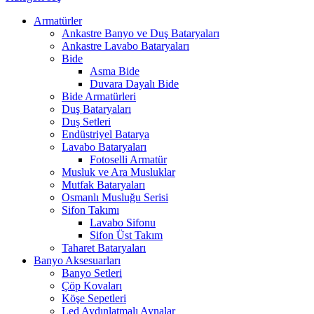
Armatürler
Ankastre Banyo ve Duş Bataryaları
Ankastre Lavabo Bataryaları
Bide
Asma Bide
Duvara Dayalı Bide
Bide Armatürleri
Duş Bataryaları
Duş Setleri
Endüstriyel Batarya
Lavabo Bataryaları
Fotoselli Armatür
Musluk ve Ara Musluklar
Mutfak Bataryaları
Osmanlı Musluğu Serisi
Sifon Takımı
Lavabo Sifonu
Sifon Üst Takım
Taharet Bataryaları
Banyo Aksesuarları
Banyo Setleri
Çöp Kovaları
Köşe Sepetleri
Led Aydınlatmalı Aynalar