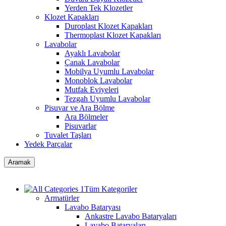
Yerden Tek Klozetler
Klozet Kapakları
Duroplast Klozet Kapakları
Thermoplast Klozet Kapakları
Lavabolar
Ayaklı Lavabolar
Çanak Lavabolar
Mobilya Uyumlu Lavabolar
Monoblok Lavabolar
Mutfak Eviyeleri
Tezgah Uyumlu Lavabolar
Pisuvar ve Ara Bölme
Ara Bölmeler
Pisuvarlar
Tuvalet Taşları
Yedek Parçalar
Aramak
Tüm Kategoriler
Armatürler
Lavabo Bataryası
Ankastre Lavabo Bataryaları
Lavabo Bataryaları