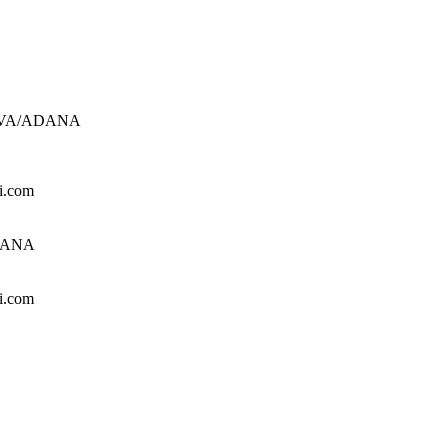
UROVA/ADANA
i.com
ADANA
i.com