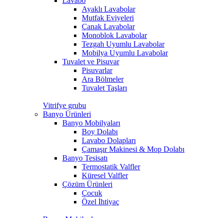
Lavabo
Ayaklı Lavabolar
Mutfak Eviyeleri
Çanak Lavabolar
Monoblok Lavabolar
Tezgah Uyumlu Lavabolar
Mobilya Uyumlu Lavabolar
Tuvalet ve Pisuvar
Pisuvarlar
Ara Bölmeler
Tuvalet Taşları
Vitrifye grubu
Banyo Ürünleri
Banyo Mobilyaları
Boy Dolabı
Lavabo Dolapları
Çamaşır Makinesi & Mop Dolabı
Banyo Tesisatı
Termostatik Valfler
Küresel Valfler
Çözüm Ürünleri
Çocuk
Özel İhtiyaç