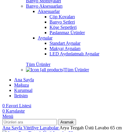
Banyo Mobilyaları
Banyo Aksesuarları
Aksesuarlar
Çöp Kovaları
Banyo Setleri
Köşe Sepetleri
Paslanmaz Ürünler
Aynalar
Standart Aynalar
Makyaj Aynaları
LED Aydınlatmalı Aynalar
Tüm Ürünler
Tüm Ürünler
Ana Sayfa
Mağaza
Kurumsal
İletişim
0
Favori Listesi
0
Karşılaştır
Menü
Aramak
Ana Sayfa
Vitrifiye
Lavabolar
Arya Tezgah Üstü Lavabo 65 cm