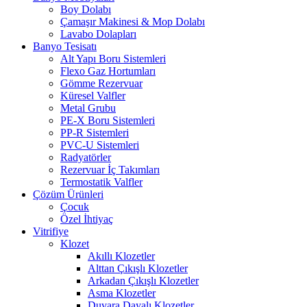
Boy Dolabı
Çamaşır Makinesi & Mop Dolabı
Lavabo Dolapları
Banyo Tesisatı
Alt Yapı Boru Sistemleri
Flexo Gaz Hortumları
Gömme Rezervuar
Küresel Valfler
Metal Grubu
PE-X Boru Sistemleri
PP-R Sistemleri
PVC-U Sistemleri
Radyatörler
Rezervuar İç Takımları
Termostatik Valfler
Çözüm Ürünleri
Çocuk
Özel İhtiyaç
Vitrifiye
Klozet
Akıllı Klozetler
Alttan Çıkışlı Klozetler
Arkadan Çıkışlı Klozetler
Asma Klozetler
Duvara Dayalı Klozetler