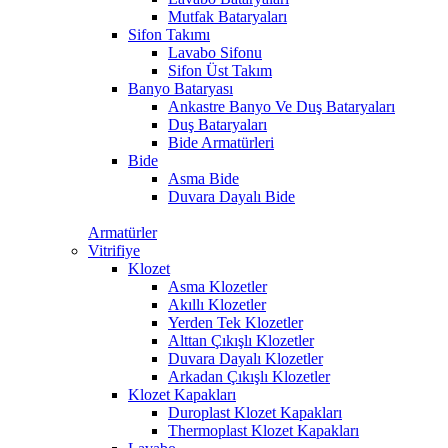
Mutfak Bataryaları
Sifon Takımı
Lavabo Sifonu
Sifon Üst Takım
Banyo Bataryası
Ankastre Banyo Ve Duş Bataryaları
Duş Bataryaları
Bide Armatürleri
Bide
Asma Bide
Duvara Dayalı Bide
Armatürler
Vitrifiye
Klozet
Asma Klozetler
Akıllı Klozetler
Yerden Tek Klozetler
Alttan Çıkışlı Klozetler
Duvara Dayalı Klozetler
Arkadan Çıkışlı Klozetler
Klozet Kapakları
Duroplast Klozet Kapakları
Thermoplast Klozet Kapakları