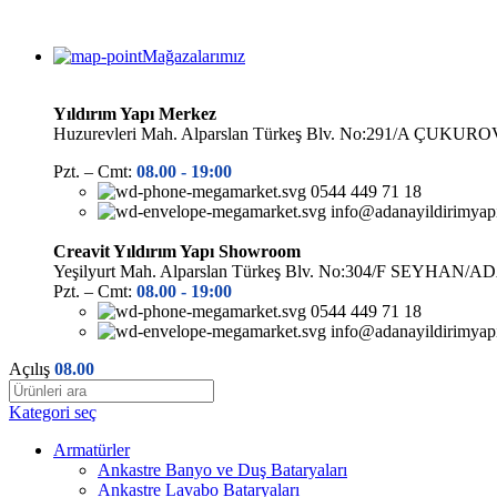
Mağazalarımız
Yıldırım Yapı Merkez
Huzurevleri Mah. Alparslan Türkeş Blv. No:291/A ÇUK
Pzt. – Cmt:
08.00 -
19:00
0544 449 71 18
info@adanayildirimyap
Creavit Yıldırım Yapı Showroom
Yeşilyurt Mah. Alparslan Türkeş Blv. No:304/F SEYHAN/
Pzt. – Cmt:
08.00 -
19:00
0544 449 71 18
info@adanayildirimyap
Açılış
08.00
Kategori seç
Armatürler
Ankastre Banyo ve Duş Bataryaları
Ankastre Lavabo Bataryaları