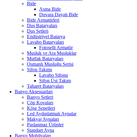
Bide
Asma Bide
Duvara Dayalı Bide
Bide Armatürleri
Duş Bataryaları
Duş Setleri
Endüstriyel Batarya
Lavabo Bataryaları
Fotoselli Armatür
Musluk ve Ara Musluklar
Mutfak Bataryaları
Osmanlı Musluğu Serisi
Sifon Takımı
Lavabo Sifonu
Sifon Üst Takım
Taharet Bataryaları
Banyo Aksesuarları
Banyo Setleri
Çöp Kovaları
Köşe Sepetleri
Led Aydınlatmalı Aynalar
Makyaj Aynaları
Paslanmaz Ürünler
Standart Ayna
Banyo Mobilyaları