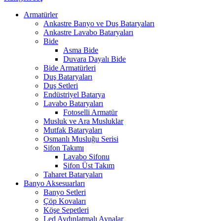
Armatürler
Ankastre Banyo ve Duş Bataryaları
Ankastre Lavabo Bataryaları
Bide
Asma Bide
Duvara Dayalı Bide
Bide Armatürleri
Duş Bataryaları
Duş Setleri
Endüstriyel Batarya
Lavabo Bataryaları
Fotoselli Armatür
Musluk ve Ara Musluklar
Mutfak Bataryaları
Osmanlı Musluğu Serisi
Sifon Takımı
Lavabo Sifonu
Sifon Üst Takım
Taharet Bataryaları
Banyo Aksesuarları
Banyo Setleri
Çöp Kovaları
Köşe Sepetleri
Led Aydınlatmalı Aynalar