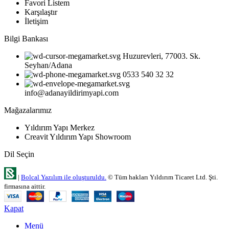
Favori Listem
Karşılaştır
İletişim
Bilgi Bankası
Huzurevleri, 77003. Sk.
Seyhan/Adana
0533 540 32 32
info@adanayildirimyapi.com
Mağazalarımız
Yıldırım Yapı Merkez
Creavit Yıldırım Yapı Showroom
Dil Seçin
|
Bolcal Yazılım ile oluşturuldu.
© Tüm hakları Yıldırım Ticaret Ltd. Şti.
firmasına aittir.
Kapat
Menü