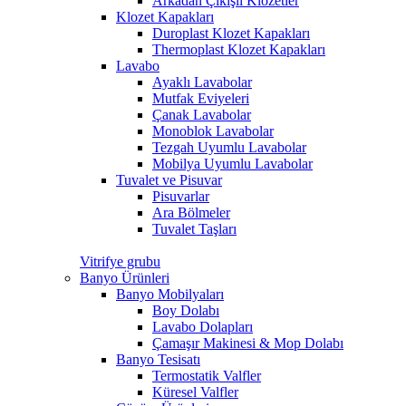
Arkadan Çıkışlı Klozetler
Klozet Kapakları
Duroplast Klozet Kapakları
Thermoplast Klozet Kapakları
Lavabo
Ayaklı Lavabolar
Mutfak Eviyeleri
Çanak Lavabolar
Monoblok Lavabolar
Tezgah Uyumlu Lavabolar
Mobilya Uyumlu Lavabolar
Tuvalet ve Pisuvar
Pisuvarlar
Ara Bölmeler
Tuvalet Taşları
Vitrifye grubu
Banyo Ürünleri
Banyo Mobilyaları
Boy Dolabı
Lavabo Dolapları
Çamaşır Makinesi & Mop Dolabı
Banyo Tesisatı
Termostatik Valfler
Küresel Valfler