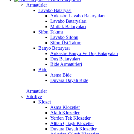
Armatürler
Lavabo Bataryası
Ankastre Lavabo Bataryaları
Lavabo Bataryaları
Mutfak Bataryaları
Sifon Takımı
Lavabo Sifonu
Sifon Üst Takım
Banyo Bataryası
Ankastre Banyo Ve Duş Bataryaları
Duş Bataryaları
Bide Armatürleri
Bide
Asma Bide
Duvara Dayalı Bide
Armatürler
Vitrifiye
Klozet
Asma Klozetler
Akıllı Klozetler
Yerden Tek Klozetler
Alttan Çıkışlı Klozetler
Duvara Dayalı Klozetler