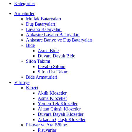
Kategoriler
Armatürler
Mutfak Bataryaları
Duş Bataryaları
Lavabo Bataryaları
Ankastre Lavabo Bataryaları
Ankastre Banyo ve Duş Bataryaları
Bide
Asma Bide
Duvara Dayalı Bide
Sifon Takımı
Lavabo Sifonu
Sifon Üst Takım
Bide Armatürleri
Vitrifiye
Klozet
Akıllı Klozetler
Asma Klozetler
Yerden Tek Klozetler
Alttan Çıkışlı Klozetler
Duvara Dayalı Klozetler
Arkadan Çıkışlı Klozetler
Pisuvar ve Ara Bölme
Pisuvarlar