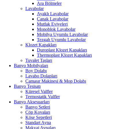
Ara Bölmeler
Lavabolar
Ayaklı Lavabolar
Çanak Lavabolar
Mutfak Eviyeleri
Monoblok Lavabolar
Mobilya Uyumlu Lavabolar
Tezgah Uyumlu Lavabolar
Klozet Kapakları
Duroplast Klozet Kapakları
Thermoplast Klozet Kapakları
Tuvalet Taşları
Banyo Mobilyaları
Boy Dolabı
Lavabo Dolapları
Çamaşır Makinesi & Mop Dolabı
Banyo Tesisatı
Küresel Valfler
Termostatik Valfler
Banyo Aksesuarları
Banyo Setleri
Çöp Kovaları
Köşe Sepetleri
Standart Ayna
Makyaj Aynaları