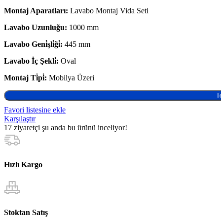
Montaj Aparatları:
Lavabo Montaj Vida Seti
Lavabo Uzunluğu:
1000 mm
Lavabo Geni̇şli̇ği̇:
445 mm
Lavabo İç Şekli̇:
Oval
Montaj Ti̇pi̇:
Mobilya Üzeri
T
Favori listesine ekle
Karşılaştır
17
ziyaretçi şu anda bu ürünü inceliyor!
Hızlı Kargo
Stoktan Satış