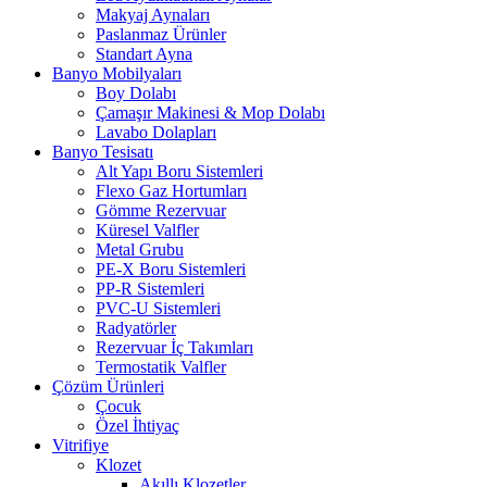
Makyaj Aynaları
Paslanmaz Ürünler
Standart Ayna
Banyo Mobilyaları
Boy Dolabı
Çamaşır Makinesi & Mop Dolabı
Lavabo Dolapları
Banyo Tesisatı
Alt Yapı Boru Sistemleri
Flexo Gaz Hortumları
Gömme Rezervuar
Küresel Valfler
Metal Grubu
PE-X Boru Sistemleri
PP-R Sistemleri
PVC-U Sistemleri
Radyatörler
Rezervuar İç Takımları
Termostatik Valfler
Çözüm Ürünleri
Çocuk
Özel İhtiyaç
Vitrifiye
Klozet
Akıllı Klozetler