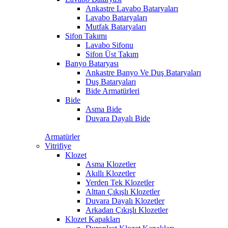
Ankastre Lavabo Bataryaları
Lavabo Bataryaları
Mutfak Bataryaları
Sifon Takımı
Lavabo Sifonu
Sifon Üst Takım
Banyo Bataryası
Ankastre Banyo Ve Duş Bataryaları
Duş Bataryaları
Bide Armatürleri
Bide
Asma Bide
Duvara Dayalı Bide
Armatürler
Vitrifiye
Klozet
Asma Klozetler
Akıllı Klozetler
Yerden Tek Klozetler
Alttan Çıkışlı Klozetler
Duvara Dayalı Klozetler
Arkadan Çıkışlı Klozetler
Klozet Kapakları