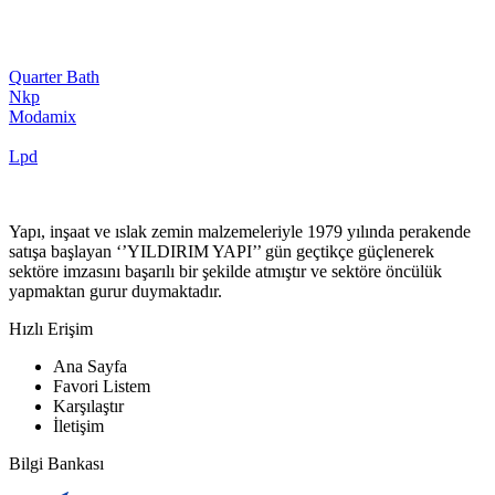
Quarter Bath
Nkp
Modamix
Lpd
Yapı, inşaat ve ıslak zemin malzemeleriyle 1979 yılında perakende
satışa başlayan ‘’YILDIRIM YAPI’’ gün geçtikçe güçlenerek
sektöre imzasını başarılı bir şekilde atmıştır ve sektöre öncülük
yapmaktan gurur duymaktadır.
Hızlı Erişim
Ana Sayfa
Favori Listem
Karşılaştır
İletişim
Bilgi Bankası