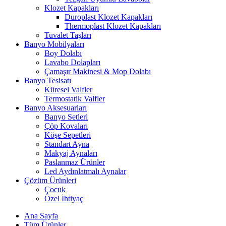
Klozet Kapakları
Duroplast Klozet Kapakları
Thermoplast Klozet Kapakları
Tuvalet Taşları
Banyo Mobilyaları
Boy Dolabı
Lavabo Dolapları
Çamaşır Makinesi & Mop Dolabı
Banyo Tesisatı
Küresel Valfler
Termostatik Valfler
Banyo Aksesuarları
Banyo Setleri
Çöp Kovaları
Köşe Sepetleri
Standart Ayna
Makyaj Aynaları
Paslanmaz Ürünler
Led Aydınlatmalı Aynalar
Çözüm Ürünleri
Çocuk
Özel İhtiyaç
Ana Sayfa
Tüm Ürünler