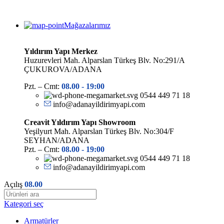
Mağazalarımız
Yıldırım Yapı Merkez
Huzurevleri Mah. Alparslan Türkeş Blv. No:291/A
ÇUKUROVA/ADANA
Pzt. – Cmt:
08.00 -
19:00
0544 449 71 18
info@adanayildirimyapi.com
Creavit Yıldırım Yapı Showroom
Yeşilyurt Mah. Alparslan Türkeş Blv. No:304/F
SEYHAN/ADANA
Pzt. – Cmt:
08.00 -
19:00
0544 449 71 18
info@adanayildirimyapi.com
Açılış
08.00
Kategori seç
Armatürler