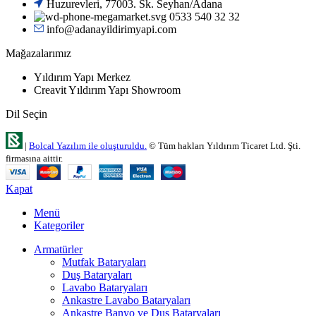
Huzurevleri, 77003. Sk. Seyhan/Adana
0533 540 32 32
info@adanayildirimyapi.com
Mağazalarımız
Yıldırım Yapı Merkez
Creavit Yıldırım Yapı Showroom
Dil Seçin
|
Bolcal Yazılım ile oluşturuldu.
© Tüm hakları Yıldırım Ticaret Ltd. Şti.
firmasına aittir.
Kapat
Menü
Kategoriler
Armatürler
Mutfak Bataryaları
Duş Bataryaları
Lavabo Bataryaları
Ankastre Lavabo Bataryaları
Ankastre Banyo ve Duş Bataryaları