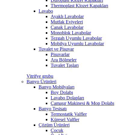
Duroplast Klozet Kapakları
Thermoplast Klozet Kapakları
Lavabo
Ayaklı Lavabolar
Mutfak Eviyeleri
Çanak Lavabolar
Monoblok Lavabolar
Tezgah Uyumlu Lavabolar
Mobilya Uyumlu Lavabolar
Tuvalet ve Pisuvar
Pisuvarlar
Ara Bölmeler
Tuvalet Taşları
Vitrifye grubu
Banyo Ürünleri
Banyo Mobilyaları
Boy Dolabı
Lavabo Dolapları
Çamaşır Makinesi & Mop Dolabı
Banyo Tesisatı
Termostatik Valfler
Küresel Valfler
Çözüm Ürünleri
Çocuk