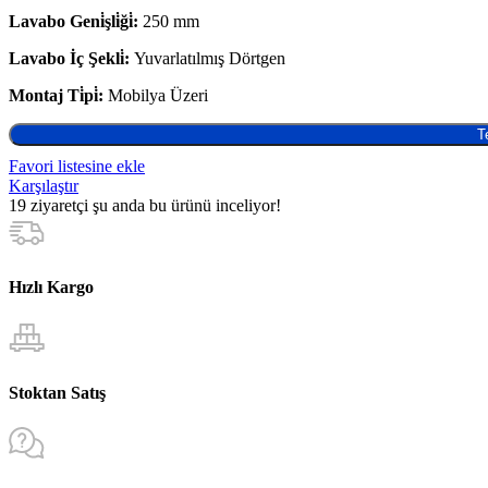
Lavabo Geni̇şli̇ği̇:
250 mm
Lavabo İç Şekli̇:
Yuvarlatılmış Dörtgen
Montaj Ti̇pi̇:
Mobilya Üzeri
T
Favori listesine ekle
Karşılaştır
19
ziyaretçi şu anda bu ürünü inceliyor!
Hızlı Kargo
Stoktan Satış