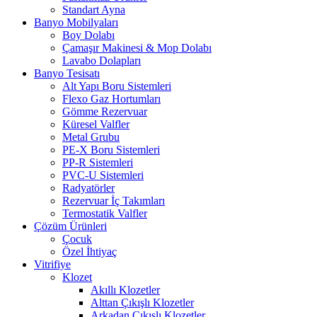
Standart Ayna
Banyo Mobilyaları
Boy Dolabı
Çamaşır Makinesi & Mop Dolabı
Lavabo Dolapları
Banyo Tesisatı
Alt Yapı Boru Sistemleri
Flexo Gaz Hortumları
Gömme Rezervuar
Küresel Valfler
Metal Grubu
PE-X Boru Sistemleri
PP-R Sistemleri
PVC-U Sistemleri
Radyatörler
Rezervuar İç Takımları
Termostatik Valfler
Çözüm Ürünleri
Çocuk
Özel İhtiyaç
Vitrifiye
Klozet
Akıllı Klozetler
Alttan Çıkışlı Klozetler
Arkadan Çıkışlı Klozetler