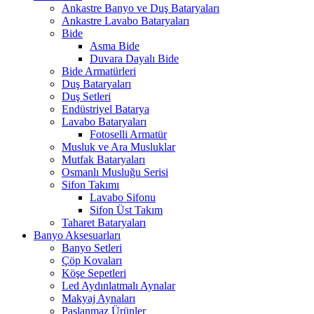
Ankastre Banyo ve Duş Bataryaları
Ankastre Lavabo Bataryaları
Bide
Asma Bide
Duvara Dayalı Bide
Bide Armatürleri
Duş Bataryaları
Duş Setleri
Endüstriyel Batarya
Lavabo Bataryaları
Fotoselli Armatür
Musluk ve Ara Musluklar
Mutfak Bataryaları
Osmanlı Musluğu Serisi
Sifon Takımı
Lavabo Sifonu
Sifon Üst Takım
Taharet Bataryaları
Banyo Aksesuarları
Banyo Setleri
Çöp Kovaları
Köşe Sepetleri
Led Aydınlatmalı Aynalar
Makyaj Aynaları
Paslanmaz Ürünler