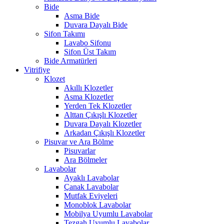
Bide
Asma Bide
Duvara Dayalı Bide
Sifon Takımı
Lavabo Sifonu
Sifon Üst Takım
Bide Armatürleri
Vitrifiye
Klozet
Akıllı Klozetler
Asma Klozetler
Yerden Tek Klozetler
Alttan Çıkışlı Klozetler
Duvara Dayalı Klozetler
Arkadan Çıkışlı Klozetler
Pisuvar ve Ara Bölme
Pisuvarlar
Ara Bölmeler
Lavabolar
Ayaklı Lavabolar
Çanak Lavabolar
Mutfak Eviyeleri
Monoblok Lavabolar
Mobilya Uyumlu Lavabolar
Tezgah Uyumlu Lavabolar