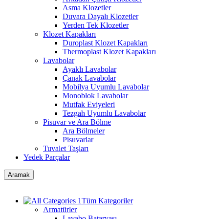
Asma Klozetler
Duvara Dayalı Klozetler
Yerden Tek Klozetler
Klozet Kapakları
Duroplast Klozet Kapakları
Thermoplast Klozet Kapakları
Lavabolar
Ayaklı Lavabolar
Çanak Lavabolar
Mobilya Uyumlu Lavabolar
Monoblok Lavabolar
Mutfak Eviyeleri
Tezgah Uyumlu Lavabolar
Pisuvar ve Ara Bölme
Ara Bölmeler
Pisuvarlar
Tuvalet Taşları
Yedek Parçalar
Aramak
Tüm Kategoriler
Armatürler
Lavabo Bataryası