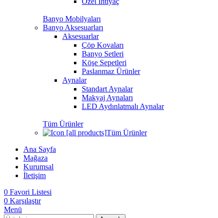
Özel İhtiyaç
Banyo Mobilyaları
Banyo Aksesuarları
Aksesuarlar
Çöp Kovaları
Banyo Setleri
Köşe Sepetleri
Paslanmaz Ürünler
Aynalar
Standart Aynalar
Makyaj Aynaları
LED Aydınlatmalı Aynalar
Tüm Ürünler
Tüm Ürünler
Ana Sayfa
Mağaza
Kurumsal
İletişim
0
Favori Listesi
0
Karşılaştır
Menü