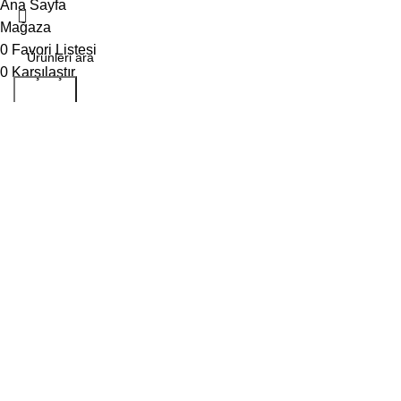
Ana Sayfa
Mağaza
0
Favori Listesi
0
Karşılaştır
Aramak