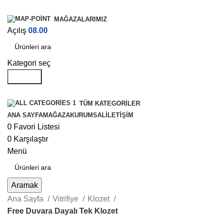
MAĞAZALARIMIZ
Açılış
08.00
Kategori seç
Aramak
TÜM KATEGORILER
ANA SAYFA
MAĞAZA
KURUMSAL
İLETIŞIM
0
Favori Listesi
0
Karşılaştır
Menü
Aramak
Ana Sayfa
Vitrifiye
Klozet
Free Duvara Dayalı Tek Klozet