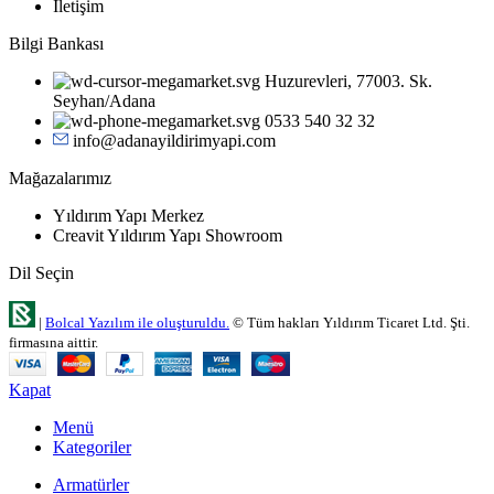
İletişim
Bilgi Bankası
Huzurevleri, 77003. Sk.
Seyhan/Adana
0533 540 32 32
info@adanayildirimyapi.com
Mağazalarımız
Yıldırım Yapı Merkez
Creavit Yıldırım Yapı Showroom
Dil Seçin
|
Bolcal Yazılım ile oluşturuldu.
© Tüm hakları Yıldırım Ticaret Ltd. Şti.
firmasına aittir.
Kapat
Menü
Kategoriler
Armatürler