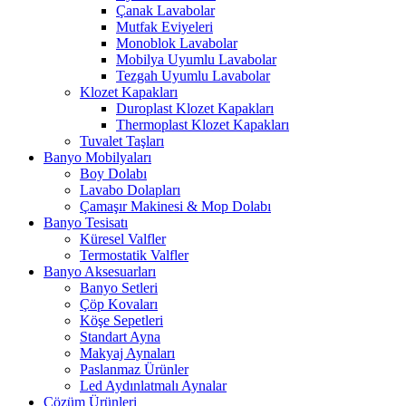
Çanak Lavabolar
Mutfak Eviyeleri
Monoblok Lavabolar
Mobilya Uyumlu Lavabolar
Tezgah Uyumlu Lavabolar
Klozet Kapakları
Duroplast Klozet Kapakları
Thermoplast Klozet Kapakları
Tuvalet Taşları
Banyo Mobilyaları
Boy Dolabı
Lavabo Dolapları
Çamaşır Makinesi & Mop Dolabı
Banyo Tesisatı
Küresel Valfler
Termostatik Valfler
Banyo Aksesuarları
Banyo Setleri
Çöp Kovaları
Köşe Sepetleri
Standart Ayna
Makyaj Aynaları
Paslanmaz Ürünler
Led Aydınlatmalı Aynalar
Çözüm Ürünleri