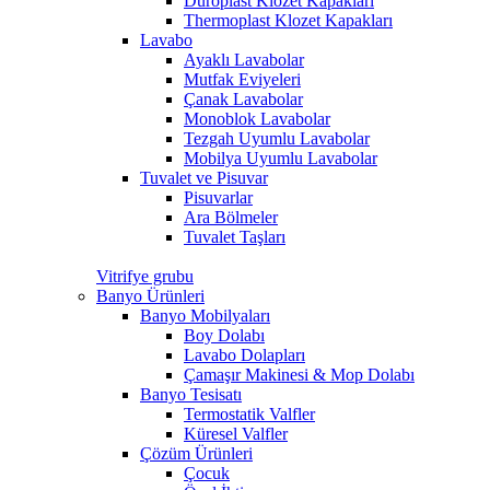
Duroplast Klozet Kapakları
Thermoplast Klozet Kapakları
Lavabo
Ayaklı Lavabolar
Mutfak Eviyeleri
Çanak Lavabolar
Monoblok Lavabolar
Tezgah Uyumlu Lavabolar
Mobilya Uyumlu Lavabolar
Tuvalet ve Pisuvar
Pisuvarlar
Ara Bölmeler
Tuvalet Taşları
Vitrifye grubu
Banyo Ürünleri
Banyo Mobilyaları
Boy Dolabı
Lavabo Dolapları
Çamaşır Makinesi & Mop Dolabı
Banyo Tesisatı
Termostatik Valfler
Küresel Valfler
Çözüm Ürünleri
Çocuk