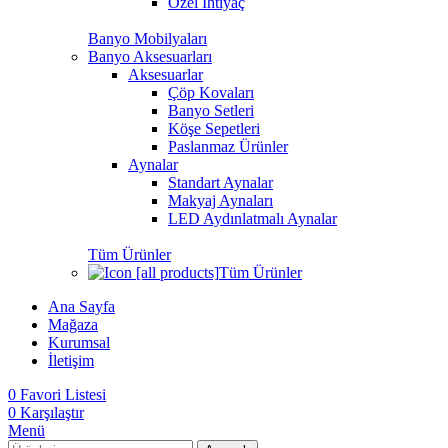
Özel İhtiyaç
Banyo Mobilyaları
Banyo Aksesuarları
Aksesuarlar
Çöp Kovaları
Banyo Setleri
Köşe Sepetleri
Paslanmaz Ürünler
Aynalar
Standart Aynalar
Makyaj Aynaları
LED Aydınlatmalı Aynalar
Tüm Ürünler
Tüm Ürünler
Ana Sayfa
Mağaza
Kurumsal
İletişim
0
Favori Listesi
0
Karşılaştır
Menü