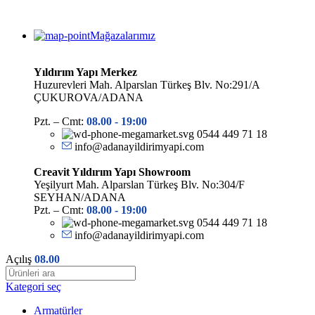
Mağazalarımız
Yıldırım Yapı Merkez
Huzurevleri Mah. Alparslan Türkeş Blv. No:291/A
ÇUKUROVA/ADANA
Pzt. – Cmt:
08.00 -
19:00
0544 449 71 18
info@adanayildirimyapi.com
Creavit Yıldırım Yapı Showroom
Yeşilyurt Mah. Alparslan Türkeş Blv. No:304/F
SEYHAN/ADANA
Pzt. – Cmt:
08.00 -
19:00
0544 449 71 18
info@adanayildirimyapi.com
Açılış
08.00
Kategori seç
Armatürler