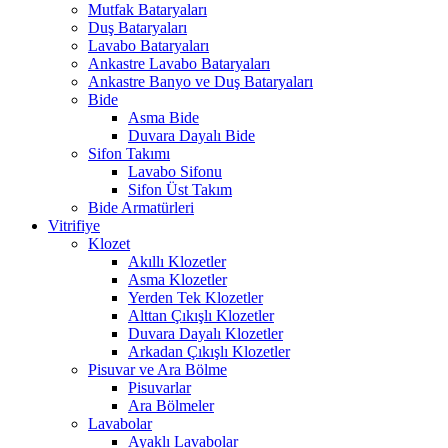
Mutfak Bataryaları
Duş Bataryaları
Lavabo Bataryaları
Ankastre Lavabo Bataryaları
Ankastre Banyo ve Duş Bataryaları
Bide
Asma Bide
Duvara Dayalı Bide
Sifon Takımı
Lavabo Sifonu
Sifon Üst Takım
Bide Armatürleri
Vitrifiye
Klozet
Akıllı Klozetler
Asma Klozetler
Yerden Tek Klozetler
Alttan Çıkışlı Klozetler
Duvara Dayalı Klozetler
Arkadan Çıkışlı Klozetler
Pisuvar ve Ara Bölme
Pisuvarlar
Ara Bölmeler
Lavabolar
Ayaklı Lavabolar