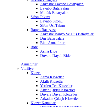
Ankastre Lavabo Bataryaları
Lavabo Bataryaları
Mutfak Bataryaları
Sifon Takımı
Lavabo Sifonu
Sifon Üst Takım
Banyo Bataryası
Ankastre Banyo Ve Duş Bataryaları
Duş Bataryaları
Bide Armatürleri
Bide
Asma Bide
Duvara Dayalı Bide
Armatürler
Vitrifiye
Klozet
Asma Klozetler
Akıllı Klozetler
Yerden Tek Klozetler
Alttan Çıkışlı Klozetler
Duvara Dayalı Klozetler
Arkadan Çıkışlı Klozetler
Klozet Kapakları