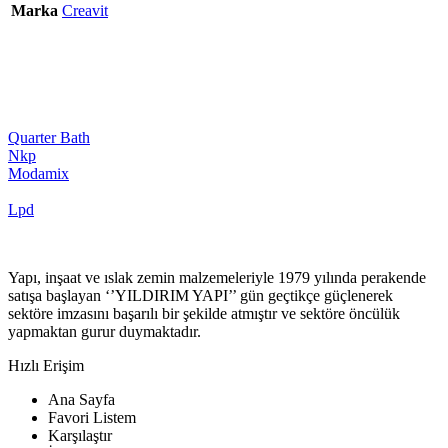
Marka
Creavit
Quarter Bath
Nkp
Modamix
Lpd
Yapı, inşaat ve ıslak zemin malzemeleriyle 1979 yılında perakende
satışa başlayan ‘’YILDIRIM YAPI’’ gün geçtikçe güçlenerek
sektöre imzasını başarılı bir şekilde atmıştır ve sektöre öncülük
yapmaktan gurur duymaktadır.
Hızlı Erişim
Ana Sayfa
Favori Listem
Karşılaştır