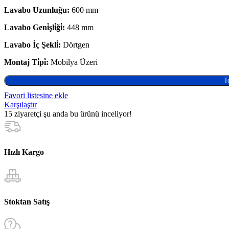
Lavabo Uzunluğu:
600 mm
Lavabo Geni̇şli̇ği̇:
448 mm
Lavabo İç Şekli̇:
Dörtgen
Montaj Ti̇pi̇:
Mobilya Üzeri
T
Favori listesine ekle
Karşılaştır
15
ziyaretçi şu anda bu ürünü inceliyor!
Hızlı Kargo
Stoktan Satış