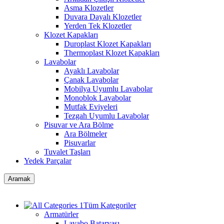
Asma Klozetler
Duvara Dayalı Klozetler
Yerden Tek Klozetler
Klozet Kapakları
Duroplast Klozet Kapakları
Thermoplast Klozet Kapakları
Lavabolar
Ayaklı Lavabolar
Çanak Lavabolar
Mobilya Uyumlu Lavabolar
Monoblok Lavabolar
Mutfak Eviyeleri
Tezgah Uyumlu Lavabolar
Pisuvar ve Ara Bölme
Ara Bölmeler
Pisuvarlar
Tuvalet Taşları
Yedek Parçalar
Aramak
Tüm Kategoriler
Armatürler
Lavabo Bataryası