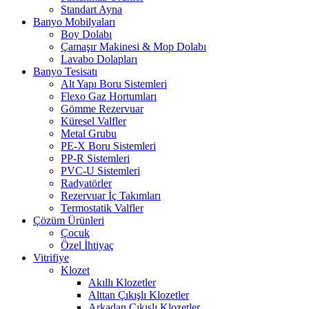
Standart Ayna
Banyo Mobilyaları
Boy Dolabı
Çamaşır Makinesi & Mop Dolabı
Lavabo Dolapları
Banyo Tesisatı
Alt Yapı Boru Sistemleri
Flexo Gaz Hortumları
Gömme Rezervuar
Küresel Valfler
Metal Grubu
PE-X Boru Sistemleri
PP-R Sistemleri
PVC-U Sistemleri
Radyatörler
Rezervuar İç Takımları
Termostatik Valfler
Çözüm Ürünleri
Çocuk
Özel İhtiyaç
Vitrifiye
Klozet
Akıllı Klozetler
Alttan Çıkışlı Klozetler
Arkadan Çıkışlı Klozetler