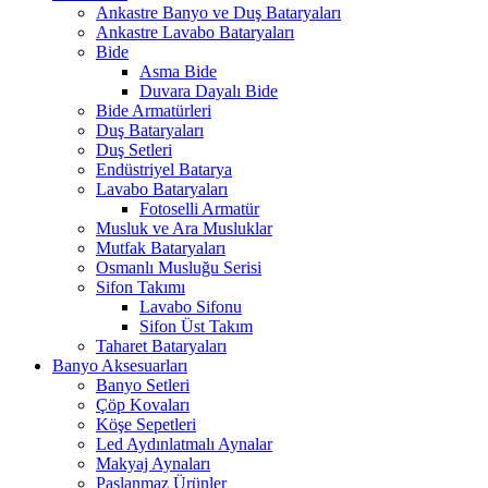
Ankastre Banyo ve Duş Bataryaları
Ankastre Lavabo Bataryaları
Bide
Asma Bide
Duvara Dayalı Bide
Bide Armatürleri
Duş Bataryaları
Duş Setleri
Endüstriyel Batarya
Lavabo Bataryaları
Fotoselli Armatür
Musluk ve Ara Musluklar
Mutfak Bataryaları
Osmanlı Musluğu Serisi
Sifon Takımı
Lavabo Sifonu
Sifon Üst Takım
Taharet Bataryaları
Banyo Aksesuarları
Banyo Setleri
Çöp Kovaları
Köşe Sepetleri
Led Aydınlatmalı Aynalar
Makyaj Aynaları
Paslanmaz Ürünler