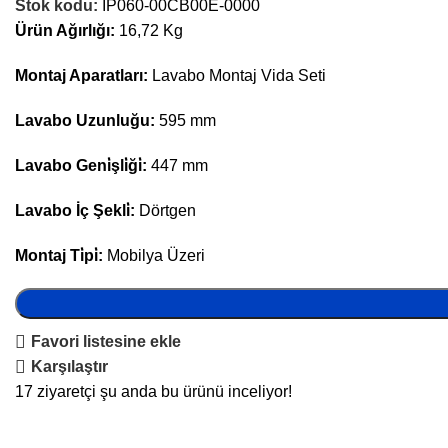
Stok kodu:
IP060-00CB00E-0000
Ürün Ağırlığı:
16,72 Kg
Montaj Aparatları:
Lavabo Montaj Vida Seti
Lavabo Uzunluğu:
595 mm
Lavabo Geni̇şli̇ği̇:
447 mm
Lavabo İç Şekli̇:
Dörtgen
Montaj Ti̇pi̇:
Mobilya Üzeri
Favori listesine ekle
Karşılaştır
17
ziyaretçi şu anda bu ürünü inceliyor!