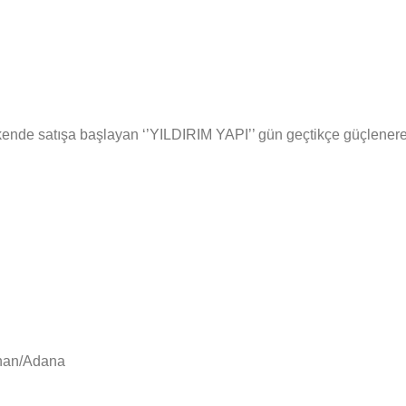
ende satışa başlayan ‘’YILDIRIM YAPI’’ gün geçtikçe güçlenerek s
yhan/Adana