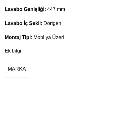
Lavabo Geni̇şli̇ği̇:
447 mm
Lavabo İç Şekli̇:
Dörtgen
Montaj Ti̇pi̇:
Mobilya Üzeri
Ek bilgi
MARKA