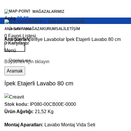
MAĞAZALARIMIZ
Açılış
08.00
TÜM KATEGORILER
ANA SAYFA
MAĞAZA
KURUMSAL
İLETIŞIM
0
Favori Listesi
Kategori seç
Ana Sayfa
Vitrifiye
Lavabolar
İpek Etajerli Lavabo 80 cm
0
Karşılaştır
Aramak
Menü
Büyütmek için tıklayın
Aramak
İpek Etajerli Lavabo 80 cm
Stok kodu:
IP080-00CB00E-0000
Ürün Ağırlığı:
21,52 Kg
Montaj Aparatları:
Lavabo Montaj Vida Seti