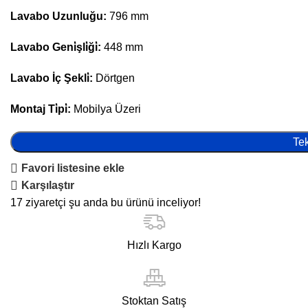
Lavabo Uzunluğu:
796 mm
Lavabo Geni̇şli̇ği̇:
448 mm
Lavabo İç Şekli̇:
Dörtgen
Montaj Ti̇pi̇:
Mobilya Üzeri
Tek
Favori listesine ekle
Karşılaştır
17
ziyaretçi şu anda bu ürünü inceliyor!
Hızlı Kargo
Stoktan Satış