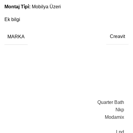
Montaj Ti̇pi̇:
Mobilya Üzeri
Ek bilgi
MARKA
Creavit
Quarter Bath
Nkp
Modamix
Lpd