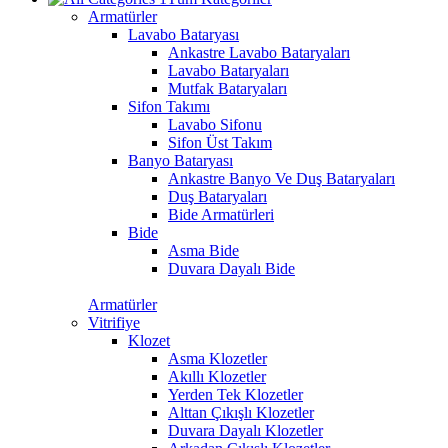
Armatürler
Lavabo Bataryası
Ankastre Lavabo Bataryaları
Lavabo Bataryaları
Mutfak Bataryaları
Sifon Takımı
Lavabo Sifonu
Sifon Üst Takım
Banyo Bataryası
Ankastre Banyo Ve Duş Bataryaları
Duş Bataryaları
Bide Armatürleri
Bide
Asma Bide
Duvara Dayalı Bide
Armatürler
Vitrifiye
Klozet
Asma Klozetler
Akıllı Klozetler
Yerden Tek Klozetler
Alttan Çıkışlı Klozetler
Duvara Dayalı Klozetler