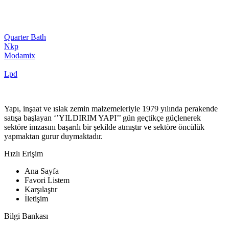
Quarter Bath
Nkp
Modamix
Lpd
Yapı, inşaat ve ıslak zemin malzemeleriyle 1979 yılında perakende
satışa başlayan ‘’YILDIRIM YAPI’’ gün geçtikçe güçlenerek
sektöre imzasını başarılı bir şekilde atmıştır ve sektöre öncülük
yapmaktan gurur duymaktadır.
Hızlı Erişim
Ana Sayfa
Favori Listem
Karşılaştır
İletişim
Bilgi Bankası