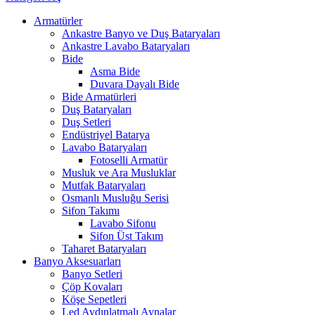
Armatürler
Ankastre Banyo ve Duş Bataryaları
Ankastre Lavabo Bataryaları
Bide
Asma Bide
Duvara Dayalı Bide
Bide Armatürleri
Duş Bataryaları
Duş Setleri
Endüstriyel Batarya
Lavabo Bataryaları
Fotoselli Armatür
Musluk ve Ara Musluklar
Mutfak Bataryaları
Osmanlı Musluğu Serisi
Sifon Takımı
Lavabo Sifonu
Sifon Üst Takım
Taharet Bataryaları
Banyo Aksesuarları
Banyo Setleri
Çöp Kovaları
Köşe Sepetleri
Led Aydınlatmalı Aynalar