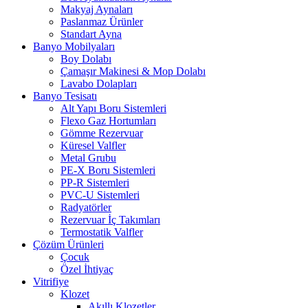
Makyaj Aynaları
Paslanmaz Ürünler
Standart Ayna
Banyo Mobilyaları
Boy Dolabı
Çamaşır Makinesi & Mop Dolabı
Lavabo Dolapları
Banyo Tesisatı
Alt Yapı Boru Sistemleri
Flexo Gaz Hortumları
Gömme Rezervuar
Küresel Valfler
Metal Grubu
PE-X Boru Sistemleri
PP-R Sistemleri
PVC-U Sistemleri
Radyatörler
Rezervuar İç Takımları
Termostatik Valfler
Çözüm Ürünleri
Çocuk
Özel İhtiyaç
Vitrifiye
Klozet
Akıllı Klozetler