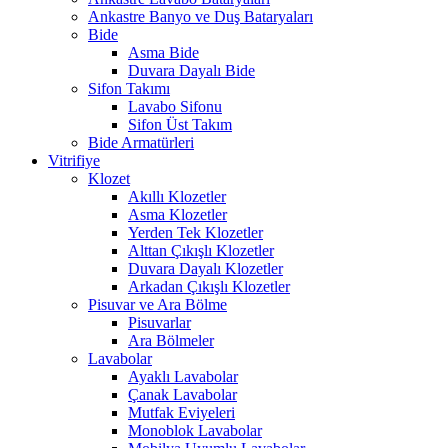
Ankastre Banyo ve Duş Bataryaları
Bide
Asma Bide
Duvara Dayalı Bide
Sifon Takımı
Lavabo Sifonu
Sifon Üst Takım
Bide Armatürleri
Vitrifiye
Klozet
Akıllı Klozetler
Asma Klozetler
Yerden Tek Klozetler
Alttan Çıkışlı Klozetler
Duvara Dayalı Klozetler
Arkadan Çıkışlı Klozetler
Pisuvar ve Ara Bölme
Pisuvarlar
Ara Bölmeler
Lavabolar
Ayaklı Lavabolar
Çanak Lavabolar
Mutfak Eviyeleri
Monoblok Lavabolar