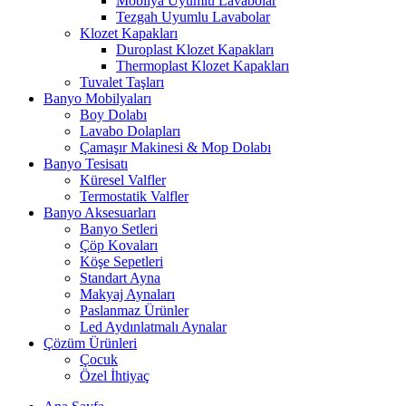
Mobilya Uyumlu Lavabolar
Tezgah Uyumlu Lavabolar
Klozet Kapakları
Duroplast Klozet Kapakları
Thermoplast Klozet Kapakları
Tuvalet Taşları
Banyo Mobilyaları
Boy Dolabı
Lavabo Dolapları
Çamaşır Makinesi & Mop Dolabı
Banyo Tesisatı
Küresel Valfler
Termostatik Valfler
Banyo Aksesuarları
Banyo Setleri
Çöp Kovaları
Köşe Sepetleri
Standart Ayna
Makyaj Aynaları
Paslanmaz Ürünler
Led Aydınlatmalı Aynalar
Çözüm Ürünleri
Çocuk
Özel İhtiyaç