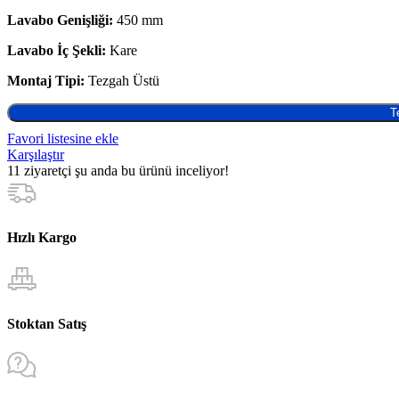
Lavabo Genişliği:
450 mm
Lavabo İç Şekli:
Kare
Montaj Tipi:
Tezgah Üstü
T
Favori listesine ekle
Karşılaştır
11
ziyaretçi şu anda bu ürünü inceliyor!
Hızlı Kargo
Stoktan Satış