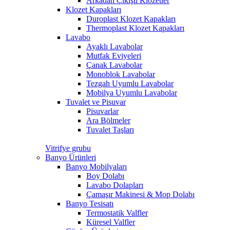
Arkadan Çıkışlı Klozetler
Klozet Kapakları
Duroplast Klozet Kapakları
Thermoplast Klozet Kapakları
Lavabo
Ayaklı Lavabolar
Mutfak Eviyeleri
Çanak Lavabolar
Monoblok Lavabolar
Tezgah Uyumlu Lavabolar
Mobilya Uyumlu Lavabolar
Tuvalet ve Pisuvar
Pisuvarlar
Ara Bölmeler
Tuvalet Taşları
Vitrifye grubu
Banyo Ürünleri
Banyo Mobilyaları
Boy Dolabı
Lavabo Dolapları
Çamaşır Makinesi & Mop Dolabı
Banyo Tesisatı
Termostatik Valfler
Küresel Valfler