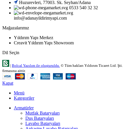
Huzurevleri, 77003. Sk. Seyhan/Adana
0533 540 32 32
info@adanayildirimyapi.com
Mağazalarımız
Yıldırım Yapı Merkez
Creavit Yıldırım Yapı Showroom
Dil Seçin
|
Bolcal Yazılım ile oluşturuldu.
© Tüm hakları Yıldırım Ticaret Ltd. Şti.
firmasına aittir.
Kapat
Menü
Kategoriler
Armatürler
Mutfak Bataryaları
Duş Bataryaları
Lavabo Bataryaları
Ankastre Lavabo Bataryaları