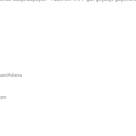
yhan/Adana
com