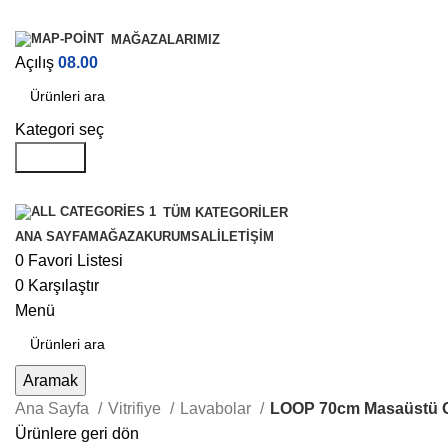
MAĞAZALARIMIZ
Açılış
08.00
Kategori seç
Aramak
TÜM KATEGORILER
ANA SAYFA
MAĞAZA
KURUMSAL
İLETIŞIM
0
Favori Listesi
0
Karşılaştır
Menü
Aramak
Ana Sayfa
Vitrifiye
Lavabolar
LOOP 70cm Masaüstü O
Ürünlere geri dön