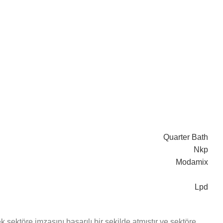
Quarter Bath
Nkp
Modamix
Lpd
ektöre imzasını başarılı bir şekilde atmıştır ve sektöre