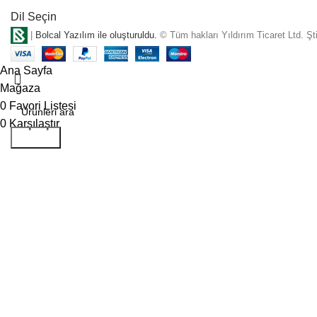
Dil Seçin
|
Bolcal Yazılım ile oluşturuldu.
© Tüm hakları Yıldırım Ticaret Ltd. Şti.
Ana Sayfa
Mağaza
0
Favori Listesi
0
Karşılaştır
Aramak