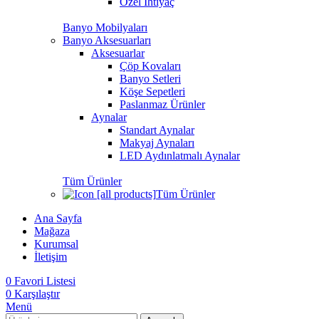
Özel İhtiyaç
Banyo Mobilyaları
Banyo Aksesuarları
Aksesuarlar
Çöp Kovaları
Banyo Setleri
Köşe Sepetleri
Paslanmaz Ürünler
Aynalar
Standart Aynalar
Makyaj Aynaları
LED Aydınlatmalı Aynalar
Tüm Ürünler
Tüm Ürünler
Ana Sayfa
Mağaza
Kurumsal
İletişim
0
Favori Listesi
0
Karşılaştır
Menü