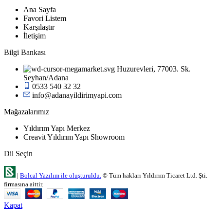
Ana Sayfa
Favori Listem
Karşılaştır
İletişim
Bilgi Bankası
Huzurevleri, 77003. Sk.
Seyhan/Adana
0533 540 32 32
info@adanayildirimyapi.com
Mağazalarımız
Yıldırım Yapı Merkez
Creavit Yıldırım Yapı Showroom
Dil Seçin
|
Bolcal Yazılım ile oluşturuldu.
© Tüm hakları Yıldırım Ticaret Ltd. Şti.
firmasına aittir.
Kapat