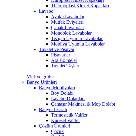
Duroplast Klozet Kapakları
Thermoplast Klozet Kapakları
Lavabo
Ayaklı Lavabolar
Mutfak Eviyeleri
Çanak Lavabolar
Monoblok Lavabolar
Tezgah Uyumlu Lavabolar
Mobilya Uyumlu Lavabolar
Tuvalet ve Pisuvar
Pisuvarlar
Ara Bölmeler
Tuvalet Taşları
Vitrifye grubu
Banyo Ürünleri
Banyo Mobilyaları
Boy Dolabı
Lavabo Dolapları
Çamaşır Makinesi & Mop Dolabı
Banyo Tesisatı
Termostatik Valfler
Küresel Valfler
Çözüm Ürünleri
Çocuk