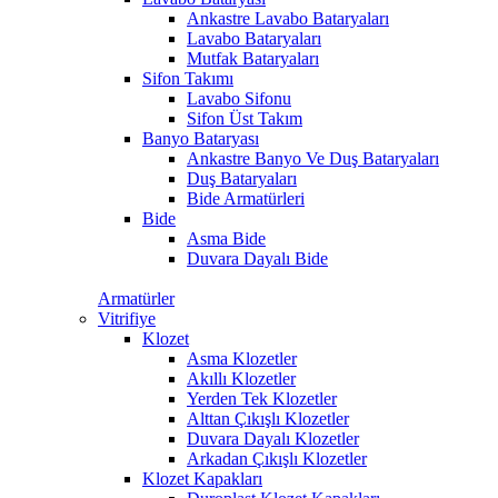
Ankastre Lavabo Bataryaları
Lavabo Bataryaları
Mutfak Bataryaları
Sifon Takımı
Lavabo Sifonu
Sifon Üst Takım
Banyo Bataryası
Ankastre Banyo Ve Duş Bataryaları
Duş Bataryaları
Bide Armatürleri
Bide
Asma Bide
Duvara Dayalı Bide
Armatürler
Vitrifiye
Klozet
Asma Klozetler
Akıllı Klozetler
Yerden Tek Klozetler
Alttan Çıkışlı Klozetler
Duvara Dayalı Klozetler
Arkadan Çıkışlı Klozetler
Klozet Kapakları