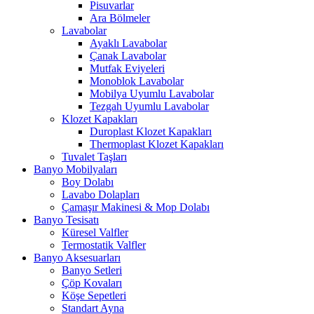
Pisuvarlar
Ara Bölmeler
Lavabolar
Ayaklı Lavabolar
Çanak Lavabolar
Mutfak Eviyeleri
Monoblok Lavabolar
Mobilya Uyumlu Lavabolar
Tezgah Uyumlu Lavabolar
Klozet Kapakları
Duroplast Klozet Kapakları
Thermoplast Klozet Kapakları
Tuvalet Taşları
Banyo Mobilyaları
Boy Dolabı
Lavabo Dolapları
Çamaşır Makinesi & Mop Dolabı
Banyo Tesisatı
Küresel Valfler
Termostatik Valfler
Banyo Aksesuarları
Banyo Setleri
Çöp Kovaları
Köşe Sepetleri
Standart Ayna