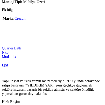
Montaj Ti̇pi̇:
Mobilya Üzeri
Ek bilgi
Marka
Creavit
Quarter Bath
Nkp
Modamix
Lpd
Yapı, inşaat ve ıslak zemin malzemeleriyle 1979 yılında perakende
satışa başlayan ‘’YILDIRIM YAPI’’ gün geçtikçe güçlenerek
sektöre imzasını başarılı bir şekilde atmıştır ve sektöre öncülük
yapmaktan gurur duymaktadır.
Hızlı Erişim