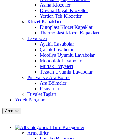
Asma Klozetler
Duvara Dayalı Klozetler
Yerden Tek Klozetler
Klozet Kapakları
Duroplast Klozet Kapakları
Thermoplast Klozet Kapakları
Lavabolar
Ayaklı Lavabolar
Çanak Lavabolar
Mobilya Uyumlu Lavabolar
Monoblok Lavabolar
Mutfak Eviyeleri
Tezgah Uyumlu Lavabolar
Pisuvar ve Ara Bölme
Ara Bölmeler
Pisuvarlar
Tuvalet Taşları
Yedek Parçalar
Aramak
Tüm Kategoriler
Armatürler
Lavabo Bataryası