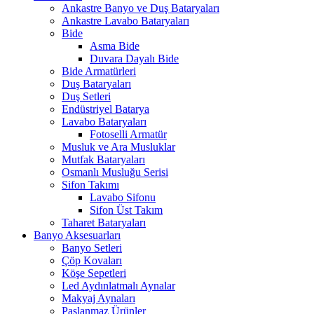
Ankastre Banyo ve Duş Bataryaları
Ankastre Lavabo Bataryaları
Bide
Asma Bide
Duvara Dayalı Bide
Bide Armatürleri
Duş Bataryaları
Duş Setleri
Endüstriyel Batarya
Lavabo Bataryaları
Fotoselli Armatür
Musluk ve Ara Musluklar
Mutfak Bataryaları
Osmanlı Musluğu Serisi
Sifon Takımı
Lavabo Sifonu
Sifon Üst Takım
Taharet Bataryaları
Banyo Aksesuarları
Banyo Setleri
Çöp Kovaları
Köşe Sepetleri
Led Aydınlatmalı Aynalar
Makyaj Aynaları
Paslanmaz Ürünler