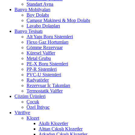
Standart Ayna
Banyo Mobilyaları
Boy Dolabı
Çamaşır Makinesi & Mop Dolabı
Lavabo Dolapları
Banyo Tesisatı
Alt Yapı Boru Sistemleri
Flexo Gaz Hortumları
Gömme Rezervuar
Küresel Valfler
Metal Grubu
PE-X Boru Sistemleri
PP-R Sistemleri
PVC-U Sistemleri
Radyatörler
Rezervuar İç Takımları
Termostatik Valfler
Çözüm Ürünleri
Çocuk
Özel İhtiyaç
Vitrifiye
Klozet
Akıllı Klozetler
Alttan Çıkışlı Klozetler
Arkadan Çıkışlı Klozetler