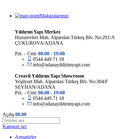
Mağazalarımız
Yıldırım Yapı Merkez
Huzurevleri Mah. Alparslan Türkeş Blv. No:291/A
ÇUKUROVA/ADANA
Pzt. – Cmt:
08.00 -
19:00
0544 449 71 18
info@adanayildirimyapi.com
Creavit Yıldırım Yapı Showroom
Yeşilyurt Mah. Alparslan Türkeş Blv. No:304/F
SEYHAN/ADANA
Pzt. – Cmt:
08.00 -
19:00
0544 449 71 18
info@adanayildirimyapi.com
Açılış
08.00
Kategori seç
Armatürler