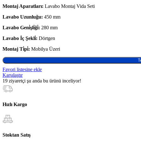
Montaj Aparatları:
Lavabo Montaj Vida Seti
Lavabo Uzunluğu:
450 mm
Lavabo Geni̇şli̇ği̇:
280 mm
Lavabo İç Şekli̇:
Dörtgen
Montaj Ti̇pi̇:
Mobilya Üzeri
T
Favori listesine ekle
Karşılaştır
19
ziyaretçi şu anda bu ürünü inceliyor!
Hızlı Kargo
Stoktan Satış