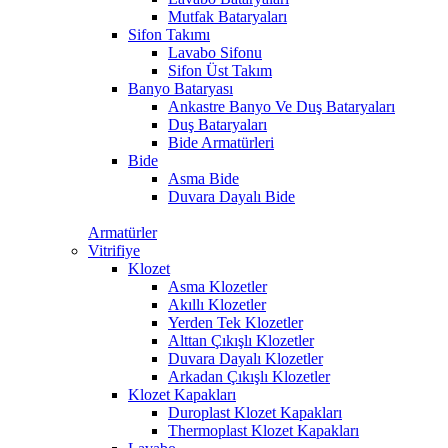
Mutfak Bataryaları
Sifon Takımı
Lavabo Sifonu
Sifon Üst Takım
Banyo Bataryası
Ankastre Banyo Ve Duş Bataryaları
Duş Bataryaları
Bide Armatürleri
Bide
Asma Bide
Duvara Dayalı Bide
Armatürler
Vitrifiye
Klozet
Asma Klozetler
Akıllı Klozetler
Yerden Tek Klozetler
Alttan Çıkışlı Klozetler
Duvara Dayalı Klozetler
Arkadan Çıkışlı Klozetler
Klozet Kapakları
Duroplast Klozet Kapakları
Thermoplast Klozet Kapakları