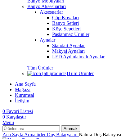
Banyo Mobilyaları
Banyo Aksesuarları
Aksesuarlar
Çöp Kovaları
Banyo Setleri
Köşe Sepetleri
Paslanmaz Ürünler
Aynalar
Standart Aynalar
Makyaj Aynaları
LED Aydınlatmalı Aynalar
Tüm Ürünler
Tüm Ürünler
Ana Sayfa
Mağaza
Kurumsal
İletişim
0
Favori Listesi
0
Karşılaştır
Menü
Aramak
Ana Sayfa
Armatürler
Duş Bataryaları
Natura Duş Bataryası