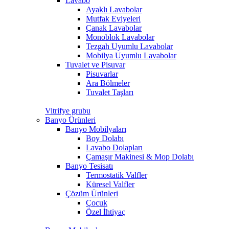
Lavabo
Ayaklı Lavabolar
Mutfak Eviyeleri
Çanak Lavabolar
Monoblok Lavabolar
Tezgah Uyumlu Lavabolar
Mobilya Uyumlu Lavabolar
Tuvalet ve Pisuvar
Pisuvarlar
Ara Bölmeler
Tuvalet Taşları
Vitrifye grubu
Banyo Ürünleri
Banyo Mobilyaları
Boy Dolabı
Lavabo Dolapları
Çamaşır Makinesi & Mop Dolabı
Banyo Tesisatı
Termostatik Valfler
Küresel Valfler
Çözüm Ürünleri
Çocuk
Özel İhtiyaç