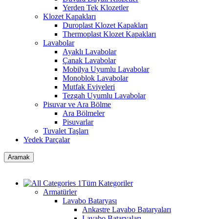
Yerden Tek Klozetler
Klozet Kapakları
Duroplast Klozet Kapakları
Thermoplast Klozet Kapakları
Lavabolar
Ayaklı Lavabolar
Çanak Lavabolar
Mobilya Uyumlu Lavabolar
Monoblok Lavabolar
Mutfak Eviyeleri
Tezgah Uyumlu Lavabolar
Pisuvar ve Ara Bölme
Ara Bölmeler
Pisuvarlar
Tuvalet Taşları
Yedek Parçalar
Aramak
Tüm Kategoriler
Armatürler
Lavabo Bataryası
Ankastre Lavabo Bataryaları
Lavabo Bataryaları