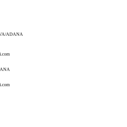
UROVA/ADANA
i.com
ADANA
i.com