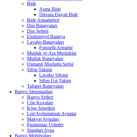
Bide
Asma Bide
Duvara Dayalı Bide
Bide Armatürleri
Duş Bataryaları
Duş Setleri
Endüstriyel Batarya
Lavabo Bataryaları
Fotoselli Armatür
Musluk ve Ara Musluklar
Mutfak Bataryaları
Osmanlı Musluğu Serisi
Sifon Takımı
Lavabo Sifonu
Sifon Üst Takım
Taharet Bataryaları
Banyo Aksesuarları
Banyo Setleri
Çöp Kovaları
Köşe Sepetleri
Led Aydınlatmalı Aynalar
Makyaj Aynaları
Paslanmaz Ürünler
Standart Ayna
Banyo Mobilyaları