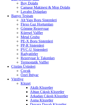
Boy Dolabı
Çamaşır Makinesi & Mop Dolabı
Lavabo Dolapları
Banyo Tesisatı
Alt Yapı Boru Sistemleri
Flexo Gaz Hortumları
Gömme Rezervuar
Küresel Valfler
Metal Grubu
PE-X Boru Sistemleri
PP-R Sistemleri
PVC-U Sistemleri
Radyatörler
Rezervuar İç Takımları
Termostatik Valfler
Çözüm Ürünleri
Çocuk
Özel İhtiyaç
Vitrifiye
Klozet
Akıllı Klozetler
Alttan Çıkışlı Klozetler
Arkadan Çıkışlı Klozetler
Asma Klozetler
Duvara Dayalı Klozetler