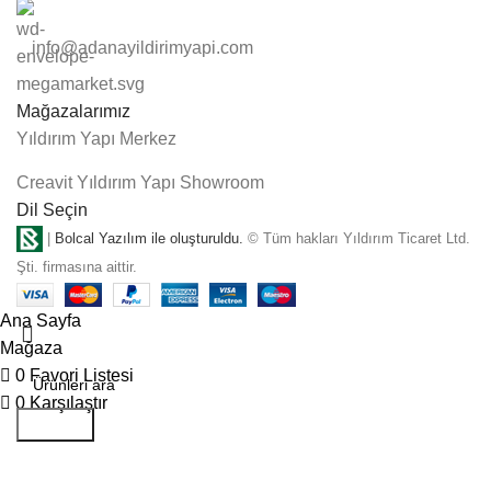
info@adanayildirimyapi.com
Mağazalarımız
Yıldırım Yapı Merkez
Creavit Yıldırım Yapı Showroom
Dil Seçin
|
Bolcal Yazılım ile oluşturuldu.
© Tüm hakları Yıldırım Ticaret Ltd.
Şti. firmasına aittir.
Ana Sayfa
Mağaza
0
Favori Listesi
0
Karşılaştır
Aramak