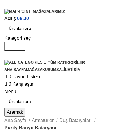
MAĞAZALARIMIZ
Açılış
08.00
Kategori seç
Aramak
TÜM KATEGORILER
ANA SAYFA
MAĞAZA
KURUMSAL
İLETIŞIM
0
Favori Listesi
0
Karşılaştır
Menü
Aramak
Ana Sayfa
Armatürler
Duş Bataryaları
Purity Banyo Bataryası