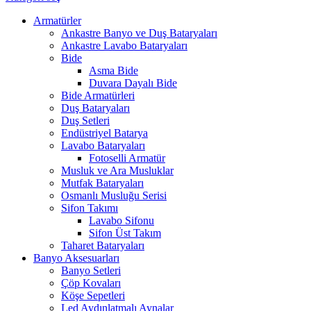
Armatürler
Ankastre Banyo ve Duş Bataryaları
Ankastre Lavabo Bataryaları
Bide
Asma Bide
Duvara Dayalı Bide
Bide Armatürleri
Duş Bataryaları
Duş Setleri
Endüstriyel Batarya
Lavabo Bataryaları
Fotoselli Armatür
Musluk ve Ara Musluklar
Mutfak Bataryaları
Osmanlı Musluğu Serisi
Sifon Takımı
Lavabo Sifonu
Sifon Üst Takım
Taharet Bataryaları
Banyo Aksesuarları
Banyo Setleri
Çöp Kovaları
Köşe Sepetleri
Led Aydınlatmalı Aynalar