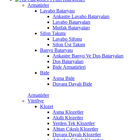
Armatürler
Lavabo Bataryası
Ankastre Lavabo Bataryaları
Lavabo Bataryaları
Mutfak Bataryaları
Sifon Takımı
Lavabo Sifonu
Sifon Üst Takım
Banyo Bataryası
Ankastre Banyo Ve Duş Bataryaları
Duş Bataryaları
Bide Armatürleri
Bide
Asma Bide
Duvara Dayalı Bide
Armatürler
Vitrifiye
Klozet
Asma Klozetler
Akıllı Klozetler
Yerden Tek Klozetler
Alttan Çıkışlı Klozetler
Duvara Dayalı Klozetler