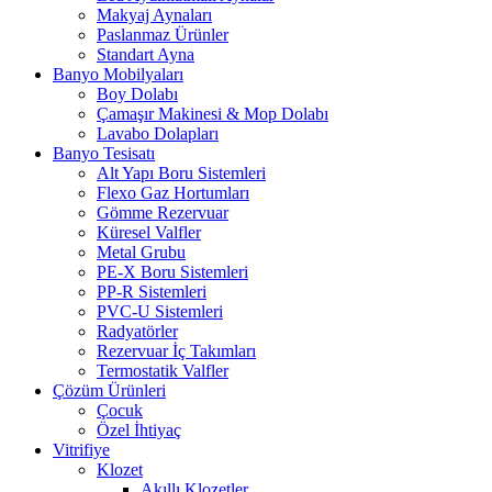
Makyaj Aynaları
Paslanmaz Ürünler
Standart Ayna
Banyo Mobilyaları
Boy Dolabı
Çamaşır Makinesi & Mop Dolabı
Lavabo Dolapları
Banyo Tesisatı
Alt Yapı Boru Sistemleri
Flexo Gaz Hortumları
Gömme Rezervuar
Küresel Valfler
Metal Grubu
PE-X Boru Sistemleri
PP-R Sistemleri
PVC-U Sistemleri
Radyatörler
Rezervuar İç Takımları
Termostatik Valfler
Çözüm Ürünleri
Çocuk
Özel İhtiyaç
Vitrifiye
Klozet
Akıllı Klozetler