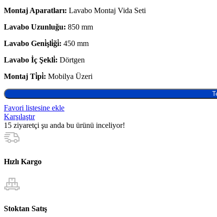
Montaj Aparatları:
Lavabo Montaj Vida Seti
Lavabo Uzunluğu:
850 mm
Lavabo Geni̇şli̇ği̇:
450 mm
Lavabo İç Şekli̇:
Dörtgen
Montaj Ti̇pi̇:
Mobilya Üzeri
T
Favori listesine ekle
Karşılaştır
15
ziyaretçi şu anda bu ürünü inceliyor!
Hızlı Kargo
Stoktan Satış