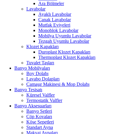
Ara Bölmeler
Lavabolar
Ayaklı Lavabolar
Çanak Lavabolar
Mutfak Eviyeleri
Monoblok Lavabolar
Mobilya Uyumlu Lavabolar
Tezgah Uyumlu Lavabolar
Klozet Kapakları
Duroplast Klozet Kapakları
Thermoplast Klozet Kapakları
Tuvalet Taşları
Banyo Mobilyaları
Boy Dolabı
Lavabo Dolapları
Çamaşır Makinesi & Mop Dolabı
Banyo Tesisatı
Küresel Valfler
Termostatik Valfler
Banyo Aksesuarları
Banyo Setleri
Çöp Kovaları
Köşe Sepetleri
Standart Ayna
Makyaj Aynaları