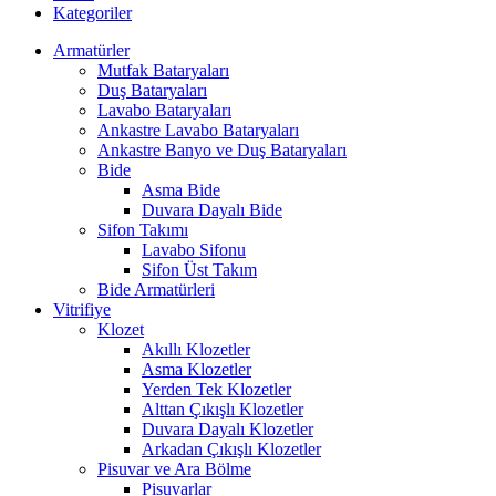
Kategoriler
Armatürler
Mutfak Bataryaları
Duş Bataryaları
Lavabo Bataryaları
Ankastre Lavabo Bataryaları
Ankastre Banyo ve Duş Bataryaları
Bide
Asma Bide
Duvara Dayalı Bide
Sifon Takımı
Lavabo Sifonu
Sifon Üst Takım
Bide Armatürleri
Vitrifiye
Klozet
Akıllı Klozetler
Asma Klozetler
Yerden Tek Klozetler
Alttan Çıkışlı Klozetler
Duvara Dayalı Klozetler
Arkadan Çıkışlı Klozetler
Pisuvar ve Ara Bölme
Pisuvarlar