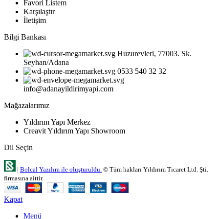
Favori Listem
Karşılaştır
İletişim
Bilgi Bankası
Huzurevleri, 77003. Sk.
Seyhan/Adana
0533 540 32 32
info@adanayildirimyapi.com
Mağazalarımız
Yıldırım Yapı Merkez
Creavit Yıldırım Yapı Showroom
Dil Seçin
|
Bolcal Yazılım ile oluşturuldu.
© Tüm hakları Yıldırım Ticaret Ltd. Şti.
firmasına aittir.
Kapat
Menü