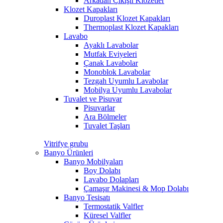
Arkadan Çıkışlı Klozetler
Klozet Kapakları
Duroplast Klozet Kapakları
Thermoplast Klozet Kapakları
Lavabo
Ayaklı Lavabolar
Mutfak Eviyeleri
Çanak Lavabolar
Monoblok Lavabolar
Tezgah Uyumlu Lavabolar
Mobilya Uyumlu Lavabolar
Tuvalet ve Pisuvar
Pisuvarlar
Ara Bölmeler
Tuvalet Taşları
Vitrifye grubu
Banyo Ürünleri
Banyo Mobilyaları
Boy Dolabı
Lavabo Dolapları
Çamaşır Makinesi & Mop Dolabı
Banyo Tesisatı
Termostatik Valfler
Küresel Valfler