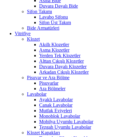
Asma Bide
Duvara Dayalı Bide
Sifon Takımı
Lavabo Sifonu
Sifon Üst Takım
Bide Armatürleri
Vitrifiye
Klozet
Akıllı Klozetler
Asma Klozetler
Yerden Tek Klozetler
Alttan Çıkışlı Klozetler
Duvara Dayalı Klozetler
Arkadan Çıkışlı Klozetler
Pisuvar ve Ara Bölme
Pisuvarlar
Ara Bölmeler
Lavabolar
Ayaklı Lavabolar
Çanak Lavabolar
Mutfak Eviyeleri
Monoblok Lavabolar
Mobilya Uyumlu Lavabolar
Tezgah Uyumlu Lavabolar
Klozet Kapakları