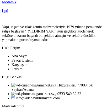
Modamix
Lpd
Yapı, inşaat ve ıslak zemin malzemeleriyle 1979 yılında perakende
satışa başlayan ‘’YILDIRIM YAPI’’ gün geçtikçe güçlenerek
sektöre imzasını başarılı bir şekilde atmıştır ve sektöre öncülük
yapmaktan gurur duymaktadır.
Hızlı Erişim
Ana Sayfa
Favori Listem
Karşılaştır
İletişim
Bilgi Bankası
Huzurevleri, 77003. Sk.
Seyhan/Adana
0533 540 32 32
info@adanayildirimyapi.com
Mağazalarımız