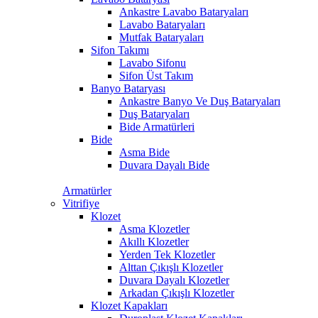
Ankastre Lavabo Bataryaları
Lavabo Bataryaları
Mutfak Bataryaları
Sifon Takımı
Lavabo Sifonu
Sifon Üst Takım
Banyo Bataryası
Ankastre Banyo Ve Duş Bataryaları
Duş Bataryaları
Bide Armatürleri
Bide
Asma Bide
Duvara Dayalı Bide
Armatürler
Vitrifiye
Klozet
Asma Klozetler
Akıllı Klozetler
Yerden Tek Klozetler
Alttan Çıkışlı Klozetler
Duvara Dayalı Klozetler
Arkadan Çıkışlı Klozetler
Klozet Kapakları