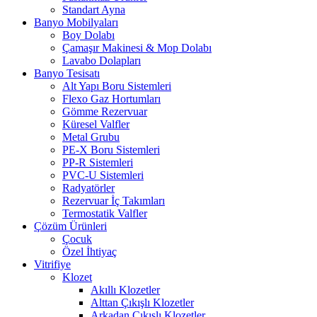
Standart Ayna
Banyo Mobilyaları
Boy Dolabı
Çamaşır Makinesi & Mop Dolabı
Lavabo Dolapları
Banyo Tesisatı
Alt Yapı Boru Sistemleri
Flexo Gaz Hortumları
Gömme Rezervuar
Küresel Valfler
Metal Grubu
PE-X Boru Sistemleri
PP-R Sistemleri
PVC-U Sistemleri
Radyatörler
Rezervuar İç Takımları
Termostatik Valfler
Çözüm Ürünleri
Çocuk
Özel İhtiyaç
Vitrifiye
Klozet
Akıllı Klozetler
Alttan Çıkışlı Klozetler
Arkadan Çıkışlı Klozetler