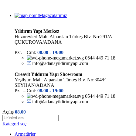
Mağazalarımız
Yıldırım Yapı Merkez
Huzurevleri Mah. Alparslan Türkeş Blv. No:291/A
ÇUKUROVA/ADANA
Pzt. – Cmt:
08.00 -
19:00
0544 449 71 18
info@adanayildirimyapi.com
Creavit Yıldırım Yapı Showroom
Yeşilyurt Mah. Alparslan Türkeş Blv. No:304/F
SEYHAN/ADANA
Pzt. – Cmt:
08.00 -
19:00
0544 449 71 18
info@adanayildirimyapi.com
Açılış
08.00
Kategori seç
Armatürler