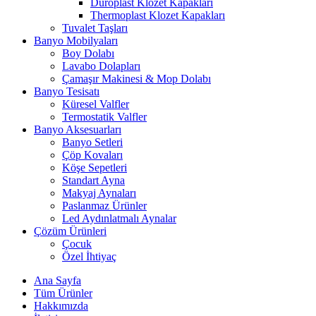
Duroplast Klozet Kapakları
Thermoplast Klozet Kapakları
Tuvalet Taşları
Banyo Mobilyaları
Boy Dolabı
Lavabo Dolapları
Çamaşır Makinesi & Mop Dolabı
Banyo Tesisatı
Küresel Valfler
Termostatik Valfler
Banyo Aksesuarları
Banyo Setleri
Çöp Kovaları
Köşe Sepetleri
Standart Ayna
Makyaj Aynaları
Paslanmaz Ürünler
Led Aydınlatmalı Aynalar
Çözüm Ürünleri
Çocuk
Özel İhtiyaç
Ana Sayfa
Tüm Ürünler
Hakkımızda