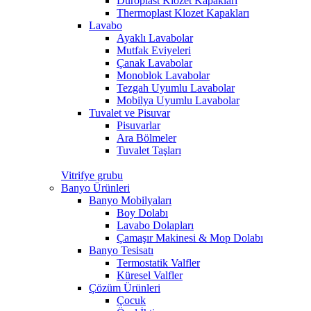
Duroplast Klozet Kapakları
Thermoplast Klozet Kapakları
Lavabo
Ayaklı Lavabolar
Mutfak Eviyeleri
Çanak Lavabolar
Monoblok Lavabolar
Tezgah Uyumlu Lavabolar
Mobilya Uyumlu Lavabolar
Tuvalet ve Pisuvar
Pisuvarlar
Ara Bölmeler
Tuvalet Taşları
Vitrifye grubu
Banyo Ürünleri
Banyo Mobilyaları
Boy Dolabı
Lavabo Dolapları
Çamaşır Makinesi & Mop Dolabı
Banyo Tesisatı
Termostatik Valfler
Küresel Valfler
Çözüm Ürünleri
Çocuk