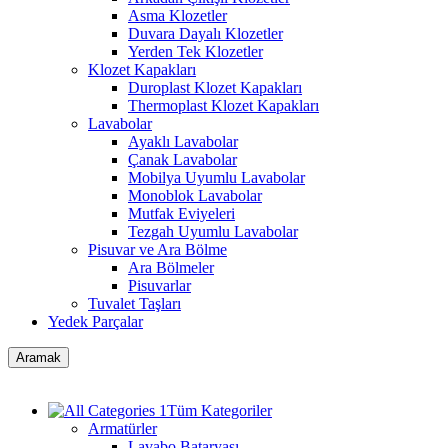
Asma Klozetler
Duvara Dayalı Klozetler
Yerden Tek Klozetler
Klozet Kapakları
Duroplast Klozet Kapakları
Thermoplast Klozet Kapakları
Lavabolar
Ayaklı Lavabolar
Çanak Lavabolar
Mobilya Uyumlu Lavabolar
Monoblok Lavabolar
Mutfak Eviyeleri
Tezgah Uyumlu Lavabolar
Pisuvar ve Ara Bölme
Ara Bölmeler
Pisuvarlar
Tuvalet Taşları
Yedek Parçalar
Aramak
Tüm Kategoriler
Armatürler
Lavabo Bataryası