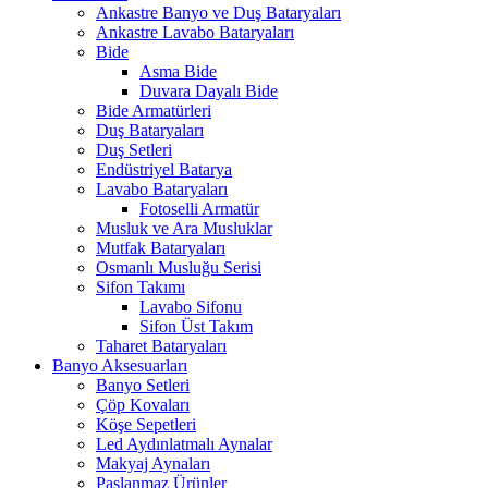
Ankastre Banyo ve Duş Bataryaları
Ankastre Lavabo Bataryaları
Bide
Asma Bide
Duvara Dayalı Bide
Bide Armatürleri
Duş Bataryaları
Duş Setleri
Endüstriyel Batarya
Lavabo Bataryaları
Fotoselli Armatür
Musluk ve Ara Musluklar
Mutfak Bataryaları
Osmanlı Musluğu Serisi
Sifon Takımı
Lavabo Sifonu
Sifon Üst Takım
Taharet Bataryaları
Banyo Aksesuarları
Banyo Setleri
Çöp Kovaları
Köşe Sepetleri
Led Aydınlatmalı Aynalar
Makyaj Aynaları
Paslanmaz Ürünler