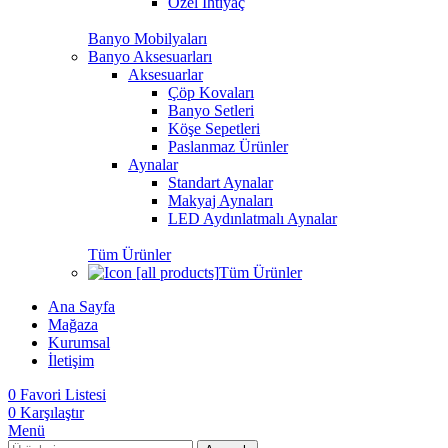
Özel İhtiyaç
Banyo Mobilyaları
Banyo Aksesuarları
Aksesuarlar
Çöp Kovaları
Banyo Setleri
Köşe Sepetleri
Paslanmaz Ürünler
Aynalar
Standart Aynalar
Makyaj Aynaları
LED Aydınlatmalı Aynalar
Tüm Ürünler
Tüm Ürünler
Ana Sayfa
Mağaza
Kurumsal
İletişim
0
Favori Listesi
0
Karşılaştır
Menü