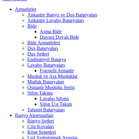
Armatürler
Ankastre Banyo ve Duş Bataryaları
Ankastre Lavabo Bataryaları
Bide
Asma Bide
Duvara Dayalı Bide
Bide Armatürleri
Duş Bataryaları
Duş Setleri
Endüstriyel Batarya
Lavabo Bataryaları
Fotoselli Armatür
Musluk ve Ara Musluklar
Mutfak Bataryaları
Osmanlı Musluğu Serisi
Sifon Takımı
Lavabo Sifonu
Sifon Üst Takım
Taharet Bataryaları
Banyo Aksesuarları
Banyo Setleri
Çöp Kovaları
Köşe Sepetleri
Led Aydınlatmalı Aynalar