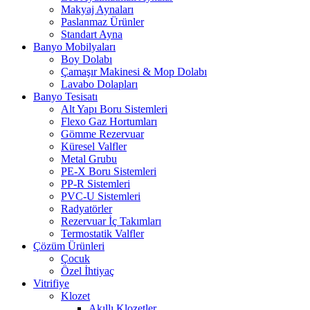
Makyaj Aynaları
Paslanmaz Ürünler
Standart Ayna
Banyo Mobilyaları
Boy Dolabı
Çamaşır Makinesi & Mop Dolabı
Lavabo Dolapları
Banyo Tesisatı
Alt Yapı Boru Sistemleri
Flexo Gaz Hortumları
Gömme Rezervuar
Küresel Valfler
Metal Grubu
PE-X Boru Sistemleri
PP-R Sistemleri
PVC-U Sistemleri
Radyatörler
Rezervuar İç Takımları
Termostatik Valfler
Çözüm Ürünleri
Çocuk
Özel İhtiyaç
Vitrifiye
Klozet
Akıllı Klozetler