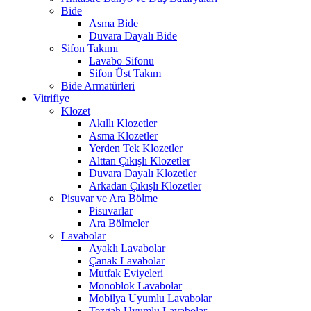
Bide
Asma Bide
Duvara Dayalı Bide
Sifon Takımı
Lavabo Sifonu
Sifon Üst Takım
Bide Armatürleri
Vitrifiye
Klozet
Akıllı Klozetler
Asma Klozetler
Yerden Tek Klozetler
Alttan Çıkışlı Klozetler
Duvara Dayalı Klozetler
Arkadan Çıkışlı Klozetler
Pisuvar ve Ara Bölme
Pisuvarlar
Ara Bölmeler
Lavabolar
Ayaklı Lavabolar
Çanak Lavabolar
Mutfak Eviyeleri
Monoblok Lavabolar
Mobilya Uyumlu Lavabolar
Tezgah Uyumlu Lavabolar