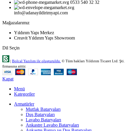
0533 540 32 32
info@adanayildirimyapi.com
Mağazalarımız
Yıldırım Yapı Merkez
Creavit Yıldırım Yapı Showroom
Dil Seçin
|
Bolcal Yazılım ile oluşturuldu.
© Tüm hakları Yıldırım Ticaret Ltd. Şti.
firmasına aittir.
Kapat
Menü
Kategoriler
Armatürler
Mutfak Bataryaları
Duş Bataryaları
Lavabo Bataryaları
Ankastre Lavabo Bataryaları
Ankastre Banyo ve Duş Bataryaları