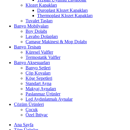
Klozet Kapakları
Duroplast Klozet Kapakları
Thermoplast Klozet Kapakları
Tuvalet Taşları
Banyo Mobilyaları
Boy Dolabı
Lavabo Dolapları
Çamaşır Makinesi & Mop Dolabı
Banyo Tesisatı
Küresel Valfler
Termostatik Valfler
Banyo Aksesuarları
Banyo Setleri
Çöp Kovaları
Köşe Sepetleri
Standart Ayna
Makyaj Aynaları
Paslanmaz Ürünler
Led Aydınlatmalı Aynalar
Çözüm Ürünleri
Çocuk
Özel İhtiyaç
Ana Sayfa
Tüm Ürünler