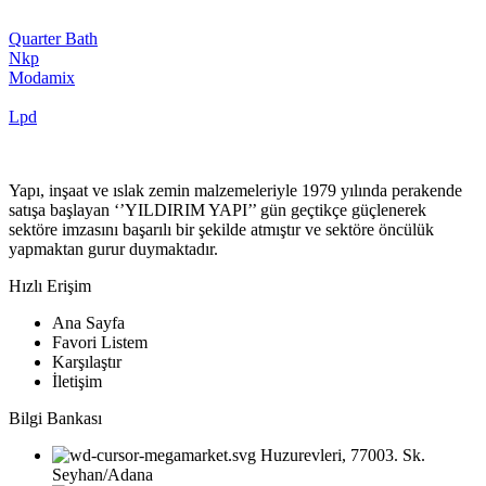
Quarter Bath
Nkp
Modamix
Lpd
Yapı, inşaat ve ıslak zemin malzemeleriyle 1979 yılında perakende
satışa başlayan ‘’YILDIRIM YAPI’’ gün geçtikçe güçlenerek
sektöre imzasını başarılı bir şekilde atmıştır ve sektöre öncülük
yapmaktan gurur duymaktadır.
Hızlı Erişim
Ana Sayfa
Favori Listem
Karşılaştır
İletişim
Bilgi Bankası
Huzurevleri, 77003. Sk.
Seyhan/Adana