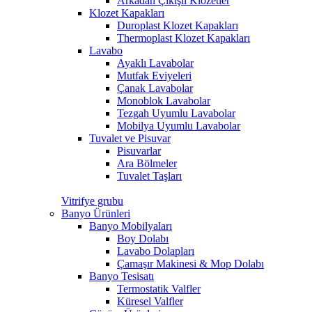
Arkadan Çıkışlı Klozetler
Klozet Kapakları
Duroplast Klozet Kapakları
Thermoplast Klozet Kapakları
Lavabo
Ayaklı Lavabolar
Mutfak Eviyeleri
Çanak Lavabolar
Monoblok Lavabolar
Tezgah Uyumlu Lavabolar
Mobilya Uyumlu Lavabolar
Tuvalet ve Pisuvar
Pisuvarlar
Ara Bölmeler
Tuvalet Taşları
Vitrifye grubu
Banyo Ürünleri
Banyo Mobilyaları
Boy Dolabı
Lavabo Dolapları
Çamaşır Makinesi & Mop Dolabı
Banyo Tesisatı
Termostatik Valfler
Küresel Valfler