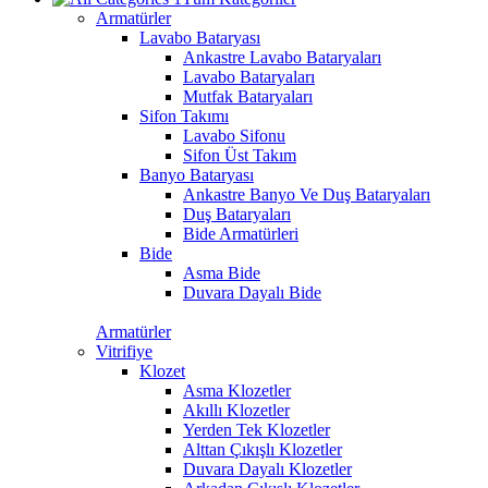
Armatürler
Lavabo Bataryası
Ankastre Lavabo Bataryaları
Lavabo Bataryaları
Mutfak Bataryaları
Sifon Takımı
Lavabo Sifonu
Sifon Üst Takım
Banyo Bataryası
Ankastre Banyo Ve Duş Bataryaları
Duş Bataryaları
Bide Armatürleri
Bide
Asma Bide
Duvara Dayalı Bide
Armatürler
Vitrifiye
Klozet
Asma Klozetler
Akıllı Klozetler
Yerden Tek Klozetler
Alttan Çıkışlı Klozetler
Duvara Dayalı Klozetler