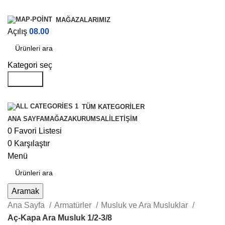
MAĞAZALARIMIZ
Açılış
08.00
Kategori seç
Aramak
TÜM KATEGORILER
ANA SAYFA
MAĞAZA
KURUMSAL
İLETIŞIM
0
Favori Listesi
0
Karşılaştır
Menü
Aramak
Ana Sayfa
Armatürler
Musluk ve Ara Musluklar
Aç-Kapa Ara Musluk 1/2-3/8