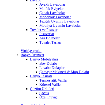
Lavabo
Ayaklı Lavabolar
Mutfak Eviyeleri
Çanak Lavabolar
Monoblok Lavabolar
Tezgah Uyumlu Lavabolar
Mobilya Uyumlu Lavabolar
Tuvalet ve Pisuvar
Pisuvarlar
Ara Bölmeler
Tuvalet Taşları
Vitrifye grubu
Banyo Ürünleri
Banyo Mobilyaları
Boy Dolabı
Lavabo Dolapları
Çamaşır Makinesi & Mop Dolabı
Banyo Tesisatı
Termostatik Valfler
Küresel Valfler
Çözüm Ürünleri
Çocuk
Özel İhtiyaç