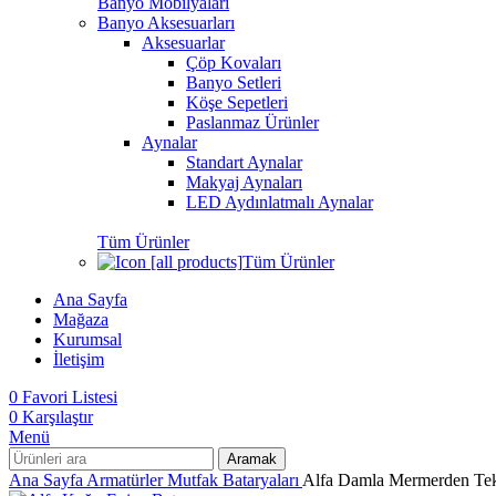
Banyo Mobilyaları
Banyo Aksesuarları
Aksesuarlar
Çöp Kovaları
Banyo Setleri
Köşe Sepetleri
Paslanmaz Ürünler
Aynalar
Standart Aynalar
Makyaj Aynaları
LED Aydınlatmalı Aynalar
Tüm Ürünler
Tüm Ürünler
Ana Sayfa
Mağaza
Kurumsal
İletişim
0
Favori Listesi
0
Karşılaştır
Menü
Aramak
Ana Sayfa
Armatürler
Mutfak Bataryaları
Alfa Damla Mermerden Tek