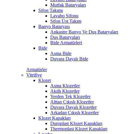
Mutfak Bataryaları
Sifon Takımı
Lavabo Sifonu
Sifon Üst Takım
Banyo Bataryası
Ankastre Banyo Ve Duş Bataryaları
Duş Bataryaları
Bide Armatürleri
Bide
Asma Bide
Duvara Dayalı Bide
Armatürler
Vitrifiye
Klozet
Asma Klozetler
Akıllı Klozetler
Yerden Tek Klozetler
Alttan Çıkışlı Klozetler
Duvara Dayalı Klozetler
Arkadan Çıkışlı Klozetler
Klozet Kapakları
Duroplast Klozet Kapakları
Thermoplast Klozet Kapakları