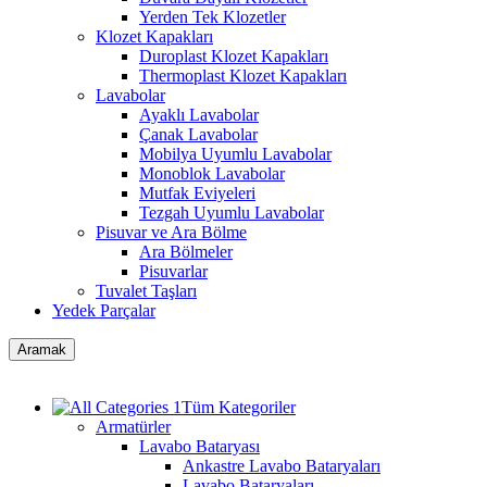
Yerden Tek Klozetler
Klozet Kapakları
Duroplast Klozet Kapakları
Thermoplast Klozet Kapakları
Lavabolar
Ayaklı Lavabolar
Çanak Lavabolar
Mobilya Uyumlu Lavabolar
Monoblok Lavabolar
Mutfak Eviyeleri
Tezgah Uyumlu Lavabolar
Pisuvar ve Ara Bölme
Ara Bölmeler
Pisuvarlar
Tuvalet Taşları
Yedek Parçalar
Aramak
Tüm Kategoriler
Armatürler
Lavabo Bataryası
Ankastre Lavabo Bataryaları
Lavabo Bataryaları