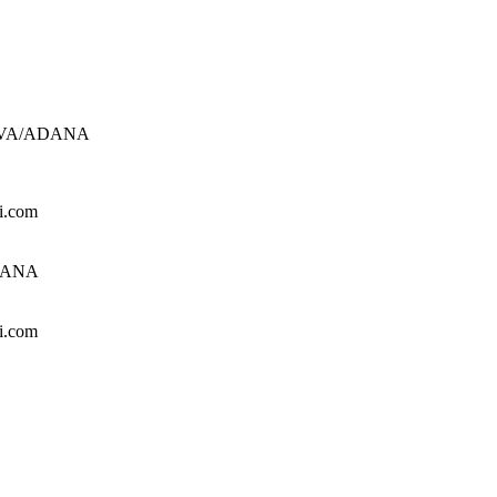
UROVA/ADANA
i.com
ADANA
i.com