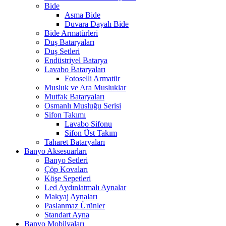
Bide
Asma Bide
Duvara Dayalı Bide
Bide Armatürleri
Duş Bataryaları
Duş Setleri
Endüstriyel Batarya
Lavabo Bataryaları
Fotoselli Armatür
Musluk ve Ara Musluklar
Mutfak Bataryaları
Osmanlı Musluğu Serisi
Sifon Takımı
Lavabo Sifonu
Sifon Üst Takım
Taharet Bataryaları
Banyo Aksesuarları
Banyo Setleri
Çöp Kovaları
Köşe Sepetleri
Led Aydınlatmalı Aynalar
Makyaj Aynaları
Paslanmaz Ürünler
Standart Ayna
Banyo Mobilyaları