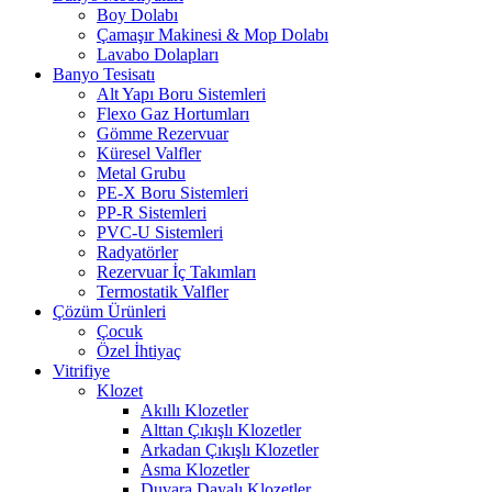
Boy Dolabı
Çamaşır Makinesi & Mop Dolabı
Lavabo Dolapları
Banyo Tesisatı
Alt Yapı Boru Sistemleri
Flexo Gaz Hortumları
Gömme Rezervuar
Küresel Valfler
Metal Grubu
PE-X Boru Sistemleri
PP-R Sistemleri
PVC-U Sistemleri
Radyatörler
Rezervuar İç Takımları
Termostatik Valfler
Çözüm Ürünleri
Çocuk
Özel İhtiyaç
Vitrifiye
Klozet
Akıllı Klozetler
Alttan Çıkışlı Klozetler
Arkadan Çıkışlı Klozetler
Asma Klozetler
Duvara Dayalı Klozetler