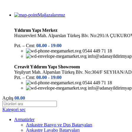
Mağazalarımız
Yıldırım Yapı Merkez
Huzurevleri Mah. Alparslan Türkeş Blv. No:291/A ÇUK
Pzt. – Cmt:
08.00 -
19:00
0544 449 71 18
info@adanayildirimyap
Creavit Yıldırım Yapı Showroom
Yeşilyurt Mah. Alparslan Türkeş Blv. No:304/F SEYHAN/
Pzt. – Cmt:
08.00 -
19:00
0544 449 71 18
info@adanayildirimyap
Açılış
08.00
Kategori seç
Armatürler
Ankastre Banyo ve Duş Bataryaları
Ankastre Lavabo Bataryaları