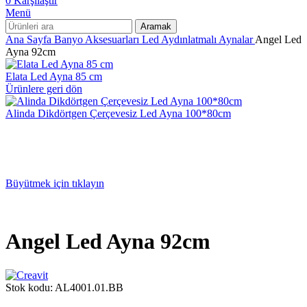
0
Karşılaştır
Menü
Aramak
Ana Sayfa
Banyo Aksesuarları
Led Aydınlatmalı Aynalar
Angel Led
Ayna 92cm
Elata Led Ayna 85 cm
Ürünlere geri dön
Alinda Dikdörtgen Çerçevesiz Led Ayna 100*80cm
Büyütmek için tıklayın
Angel Led Ayna 92cm
Stok kodu:
AL4001.01.BB