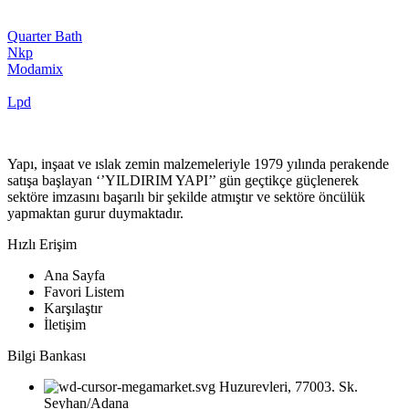
Quarter Bath
Nkp
Modamix
Lpd
Yapı, inşaat ve ıslak zemin malzemeleriyle 1979 yılında perakende
satışa başlayan ‘’YILDIRIM YAPI’’ gün geçtikçe güçlenerek
sektöre imzasını başarılı bir şekilde atmıştır ve sektöre öncülük
yapmaktan gurur duymaktadır.
Hızlı Erişim
Ana Sayfa
Favori Listem
Karşılaştır
İletişim
Bilgi Bankası
Huzurevleri, 77003. Sk.
Seyhan/Adana