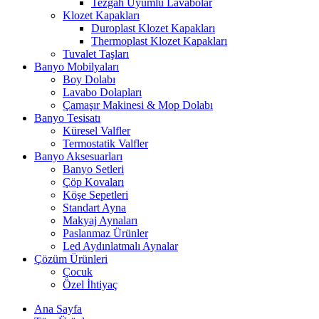
Tezgah Uyumlu Lavabolar
Klozet Kapakları
Duroplast Klozet Kapakları
Thermoplast Klozet Kapakları
Tuvalet Taşları
Banyo Mobilyaları
Boy Dolabı
Lavabo Dolapları
Çamaşır Makinesi & Mop Dolabı
Banyo Tesisatı
Küresel Valfler
Termostatik Valfler
Banyo Aksesuarları
Banyo Setleri
Çöp Kovaları
Köşe Sepetleri
Standart Ayna
Makyaj Aynaları
Paslanmaz Ürünler
Led Aydınlatmalı Aynalar
Çözüm Ürünleri
Çocuk
Özel İhtiyaç
Ana Sayfa