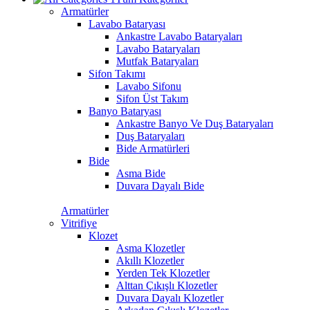
Armatürler
Lavabo Bataryası
Ankastre Lavabo Bataryaları
Lavabo Bataryaları
Mutfak Bataryaları
Sifon Takımı
Lavabo Sifonu
Sifon Üst Takım
Banyo Bataryası
Ankastre Banyo Ve Duş Bataryaları
Duş Bataryaları
Bide Armatürleri
Bide
Asma Bide
Duvara Dayalı Bide
Armatürler
Vitrifiye
Klozet
Asma Klozetler
Akıllı Klozetler
Yerden Tek Klozetler
Alttan Çıkışlı Klozetler
Duvara Dayalı Klozetler