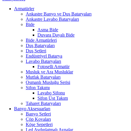
Armatürler
Ankastre Banyo ve Duş Bataryaları
Ankastre Lavabo Bataryaları
Bide
Asma Bide
Duvara Dayalı Bide
Bide Armatürleri
Duş Bataryaları
Duş Setleri
Endüstriyel Batarya
Lavabo Bataryaları
Fotoselli Armatür
Musluk ve Ara Musluklar
Mutfak Bataryaları
Osmanlı Musluğu Serisi
Sifon Takımı
Lavabo Sifonu
Sifon Üst Takım
Taharet Bataryaları
Banyo Aksesuarları
Banyo Setleri
Çöp Kovaları
Köşe Sepetleri
Led Aydınlatmalı Aynalar