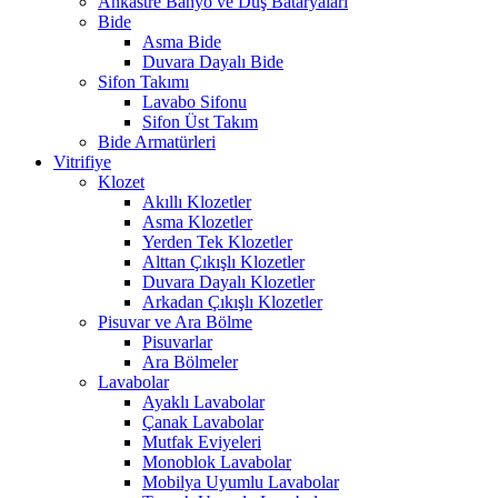
Ankastre Banyo ve Duş Bataryaları
Bide
Asma Bide
Duvara Dayalı Bide
Sifon Takımı
Lavabo Sifonu
Sifon Üst Takım
Bide Armatürleri
Vitrifiye
Klozet
Akıllı Klozetler
Asma Klozetler
Yerden Tek Klozetler
Alttan Çıkışlı Klozetler
Duvara Dayalı Klozetler
Arkadan Çıkışlı Klozetler
Pisuvar ve Ara Bölme
Pisuvarlar
Ara Bölmeler
Lavabolar
Ayaklı Lavabolar
Çanak Lavabolar
Mutfak Eviyeleri
Monoblok Lavabolar
Mobilya Uyumlu Lavabolar