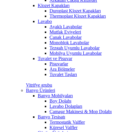
Arkadan Çıkışlı Klozetler
Klozet Kapakları
Duroplast Klozet Kapakları
Thermoplast Klozet Kapakları
Lavabo
Ayaklı Lavabolar
Mutfak Eviyeleri
Çanak Lavabolar
Monoblok Lavabolar
Tezgah Uyumlu Lavabolar
Mobilya Uyumlu Lavabolar
Tuvalet ve Pisuvar
Pisuvarlar
Ara Bölmeler
Tuvalet Taşları
Vitrifye grubu
Banyo Ürünleri
Banyo Mobilyaları
Boy Dolabı
Lavabo Dolapları
Çamaşır Makinesi & Mop Dolabı
Banyo Tesisatı
Termostatik Valfler
Küresel Valfler