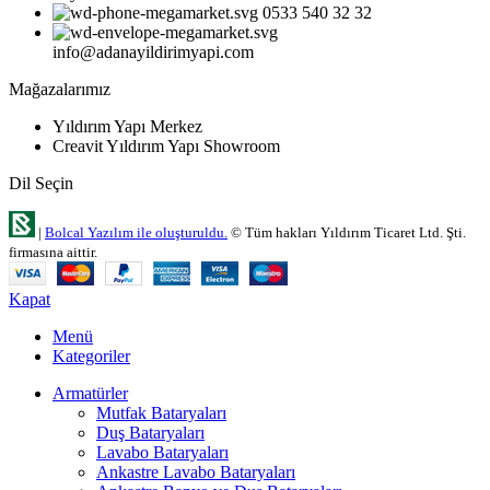
0533 540 32 32
info@adanayildirimyapi.com
Mağazalarımız
Yıldırım Yapı Merkez
Creavit Yıldırım Yapı Showroom
Dil Seçin
|
Bolcal Yazılım ile oluşturuldu.
© Tüm hakları Yıldırım Ticaret Ltd. Şti.
firmasına aittir.
Kapat
Menü
Kategoriler
Armatürler
Mutfak Bataryaları
Duş Bataryaları
Lavabo Bataryaları
Ankastre Lavabo Bataryaları