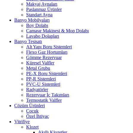
Makyaj Aynaları
Paslanmaz Ürünler
Standart Ayna
Banyo Mobilyaları
Boy Dolabı
Çamaşır Makinesi & Mop Dolabı
Lavabo Dolapları
Banyo Tesisatı
Alt Yapı Boru Sistemleri
Flexo Gaz Hortumları
Gömme Rezervuar
Küresel Valfler
Metal Grubu
PE-X Boru Sistemleri
PP-R Sistemleri
PVC-U Sistemleri
Radyatörler
Rezervuar İç Takımları
Termostatik Valfler
Çözüm Ürünleri
Çocuk
Özel İhtiyaç
Vitrifiye
Klozet
Akıllı Klozetler