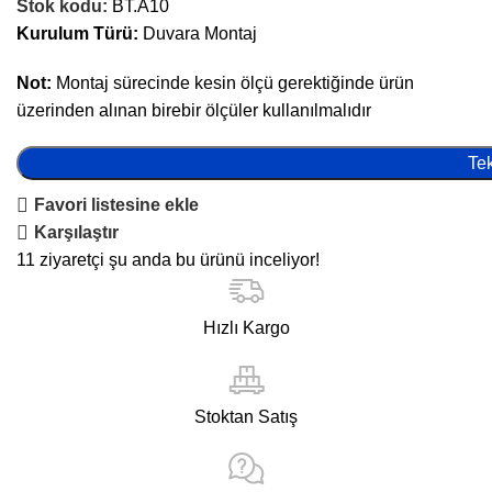
Mutfak Bataryaları
Stok kodu:
BT.A10
Kurulum Türü:
Duvara Montaj
Sifon Takımı
Lavabo Sifonu
Not:
Montaj sürecinde kesin ölçü gerektiğinde ürün
üzerinden alınan birebir ölçüler kullanılmalıdır
Sifon Üst Takım
Banyo Bataryası
Tek
Ankastre Banyo Ve Duş
Favori listesine ekle
Bataryaları
Karşılaştır
Duş Bataryaları
11
ziyaretçi şu anda bu ürünü inceliyor!
Bide Armatürleri
Bide
Hızlı Kargo
Asma Bide
Duvara Dayalı Bide
Stoktan Satış
Armatürler