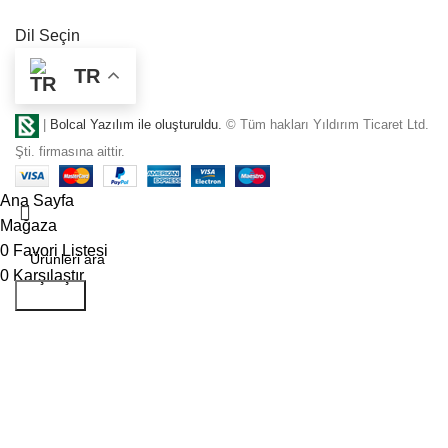
Dil Seçin
TR
|
Bolcal Yazılım ile oluşturuldu.
© Tüm hakları Yıldırım Ticaret Ltd.
Şti. firmasına aittir.
Ana Sayfa
Mağaza
0
Favori Listesi
0
Karşılaştır
Aramak