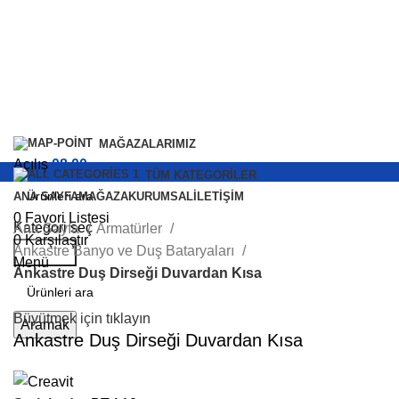
MAĞAZALARIMIZ
Açılış
08.00
TÜM KATEGORILER
ANA SAYFA
MAĞAZA
KURUMSAL
İLETIŞIM
0
Favori Listesi
Kategori seç
Ana Sayfa
Armatürler
0
Karşılaştır
Ankastre Banyo ve Duş Bataryaları
Aramak
Menü
Ankastre Duş Dirseği Duvardan Kısa
Lavabo Bataryası
Büyütmek için tıklayın
Aramak
Ankastre Lavabo
Ankastre Duş Dirseği Duvardan Kısa
Bataryaları
Lavabo Bataryaları