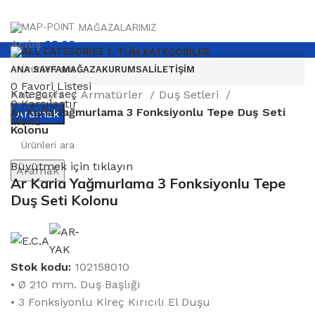
MAĞAZALARIMIZ
Açılış
08.00
TÜM KATEGORILER
ANA SAYFA
MAĞAZA
KURUMSAL
İLETIŞIM
0
Favori Listesi
Kategori seç
Ana Sayfa
Armatürler
Duş Setleri
0
Karşılaştır
Ar Karia Yağmurlama 3 Fonksiyonlu Tepe Duş Seti
Aramak
Menü
Kolonu
Büyütmek için tıklayın
Aramak
Ar Karia Yağmurlama 3 Fonksiyonlu Tepe
Duş Seti Kolonu
Stok kodu:
102158010
• Ø 210 mm. Duş Başlığı
• 3 Fonksiyonlu Kireç Kırıcılı El Duşu