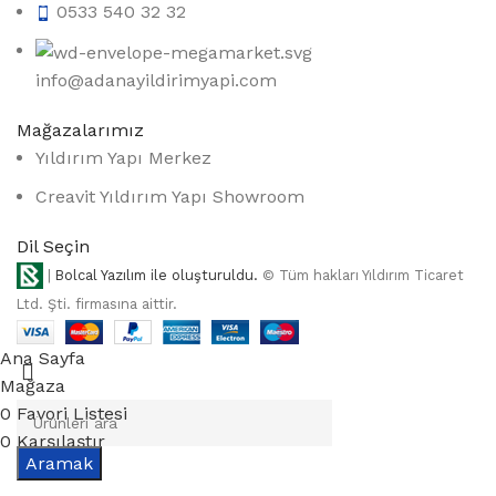
0533 540 32 32
info@adanayildirimyapi.com
Mağazalarımız
Yıldırım Yapı Merkez
Creavit Yıldırım Yapı Showroom
Dil Seçin
|
Bolcal Yazılım ile oluşturuldu.
© Tüm hakları Yıldırım Ticaret
Ltd. Şti. firmasına aittir.
Ana Sayfa
Mağaza
0
Favori Listesi
0
Karşılaştır
Aramak