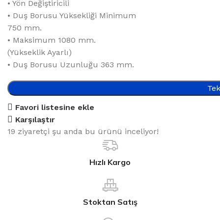
• Yön Değiştiricili
• Duş Borusu Yüksekliği Minimum
750 mm.
• Maksimum 1080 mm.
(Yükseklik Ayarlı)
• Duş Borusu Uzunluğu 363 mm.
Tek
Favori listesine ekle
Karşılaştır
19
ziyaretçi şu anda bu ürünü inceliyor!
Hızlı Kargo
Stoktan Satış