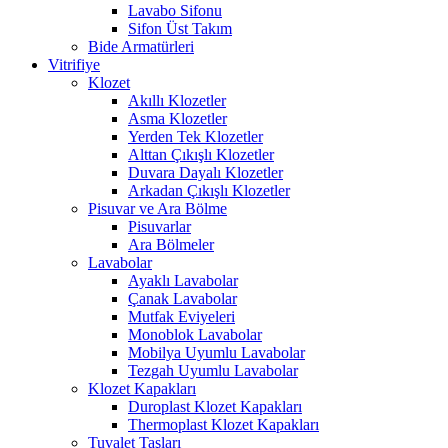
Lavabo Sifonu
Sifon Üst Takım
Bide Armatürleri
Vitrifiye
Klozet
Akıllı Klozetler
Asma Klozetler
Yerden Tek Klozetler
Alttan Çıkışlı Klozetler
Duvara Dayalı Klozetler
Arkadan Çıkışlı Klozetler
Pisuvar ve Ara Bölme
Pisuvarlar
Ara Bölmeler
Lavabolar
Ayaklı Lavabolar
Çanak Lavabolar
Mutfak Eviyeleri
Monoblok Lavabolar
Mobilya Uyumlu Lavabolar
Tezgah Uyumlu Lavabolar
Klozet Kapakları
Duroplast Klozet Kapakları
Thermoplast Klozet Kapakları
Tuvalet Taşları