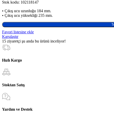
Stok kodu:
102118147
• Çıkış ucu uzunluğu 184 mm.
• Çıkış ucu yüksekliği 235 mm.
T
Favori listesine ekle
Karşılaştır
15
ziyaretçi şu anda bu ürünü inceliyor!
Hızlı Kargo
Stoktan Satış
Yardım ve Destek