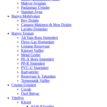
Makyaj Aynaları
Paslanmaz Ürünler
Standart Ayna
Banyo Mobilyaları
Boy Dolabı
Çamaşır Makinesi & Mop Dolabı
Lavabo Dolapları
Banyo Tesisatı
Alt Yapı Boru Sistemleri
Flexo Gaz Hortumları
Gömme Rezervuar
Küresel Valfler
Metal Grubu
PE-X Boru Sistemleri
PP-R Sistemleri
PVC-U Sistemleri
Radyatörler
Rezervuar İç Takımları
Termostatik Valfler
Çözüm Ürünleri
Çocuk
Özel İhtiyaç
Vitrifiye
Klozet
Akıllı Klozetler