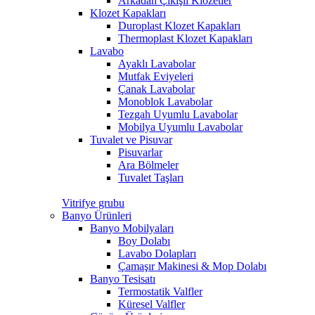
Arkadan Çıkışlı Klozetler
Klozet Kapakları
Duroplast Klozet Kapakları
Thermoplast Klozet Kapakları
Lavabo
Ayaklı Lavabolar
Mutfak Eviyeleri
Çanak Lavabolar
Monoblok Lavabolar
Tezgah Uyumlu Lavabolar
Mobilya Uyumlu Lavabolar
Tuvalet ve Pisuvar
Pisuvarlar
Ara Bölmeler
Tuvalet Taşları
Vitrifye grubu
Banyo Ürünleri
Banyo Mobilyaları
Boy Dolabı
Lavabo Dolapları
Çamaşır Makinesi & Mop Dolabı
Banyo Tesisatı
Termostatik Valfler
Küresel Valfler