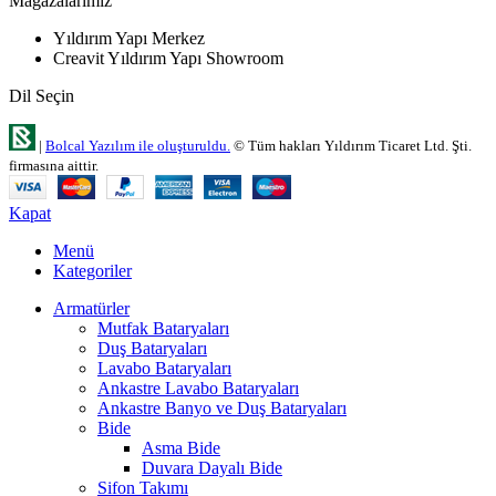
Mağazalarımız
Yıldırım Yapı Merkez
Creavit Yıldırım Yapı Showroom
Dil Seçin
|
Bolcal Yazılım ile oluşturuldu.
© Tüm hakları Yıldırım Ticaret Ltd. Şti.
firmasına aittir.
Kapat
Menü
Kategoriler
Armatürler
Mutfak Bataryaları
Duş Bataryaları
Lavabo Bataryaları
Ankastre Lavabo Bataryaları
Ankastre Banyo ve Duş Bataryaları
Bide
Asma Bide
Duvara Dayalı Bide
Sifon Takımı