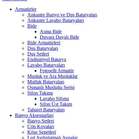
Armatürler
Ankastre Banyo ve Duş Bataryaları
Ankastre Lavabo Bataryaları
Bide
Asma Bide
Duvara Dayalı Bide
Bide Armatürleri
Duş Bataryaları
Duş Setleri
Endüstriyel Batarya
Lavabo Bataryaları
Fotoselli Armatür
Musluk ve Ara Musluklar
Mutfak Bataryaları
Osmanlı Musluğu Serisi
Sifon Takımı
Lavabo Sifonu
Sifon Üst Takım
Taharet Bataryaları
Banyo Aksesuarları
Banyo Setleri
Çöp Kovaları
Köşe Sepetleri
Led Aydınlatmalı Aynalar