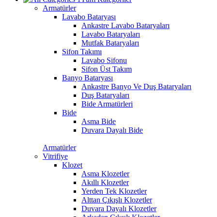
Armatürler
Lavabo Bataryası
Ankastre Lavabo Bataryaları
Lavabo Bataryaları
Mutfak Bataryaları
Sifon Takımı
Lavabo Sifonu
Sifon Üst Takım
Banyo Bataryası
Ankastre Banyo Ve Duş Bataryaları
Duş Bataryaları
Bide Armatürleri
Bide
Asma Bide
Duvara Dayalı Bide
Armatürler
Vitrifiye
Klozet
Asma Klozetler
Akıllı Klozetler
Yerden Tek Klozetler
Alttan Çıkışlı Klozetler
Duvara Dayalı Klozetler