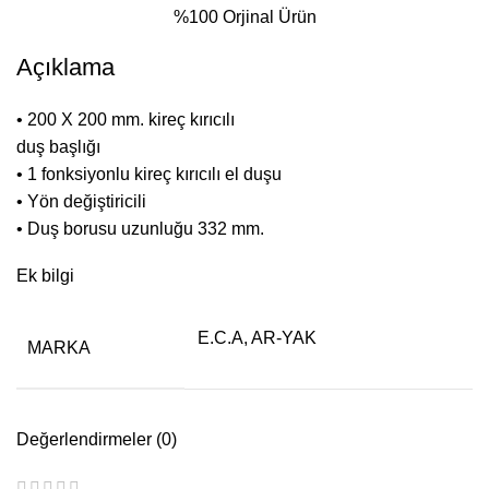
%100 Orjinal Ürün
Açıklama
• 200 X 200 mm. kireç kırıcılı
duş başlığı
• 1 fonksiyonlu kireç kırıcılı el duşu
• Yön değiştiricili
• Duş borusu uzunluğu 332 mm.
Ek bilgi
E.C.A
,
AR-YAK
MARKA
Değerlendirmeler (0)