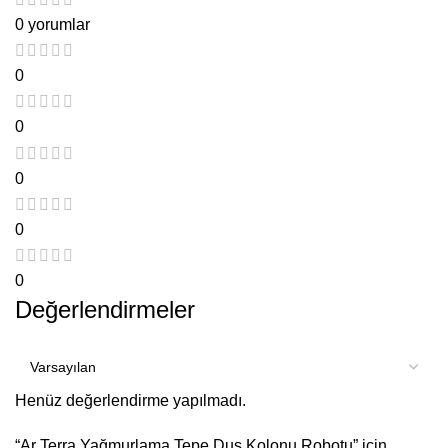
0 yorumlar
0
0
0
0
0
Değerlendirmeler
Henüz değerlendirme yapılmadı.
“Ar Terra Yağmurlama Tepe Duş Kolonu Robotu” için