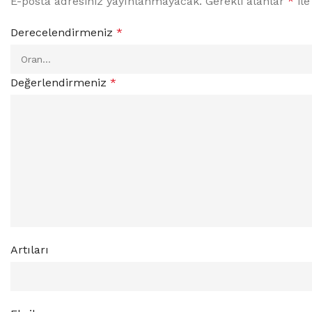
E-posta adresiniz yayınlanmayacak.
Gerekli alanlar
*
ile
Derecelendirmeniz
*
Değerlendirmeniz
*
Artıları