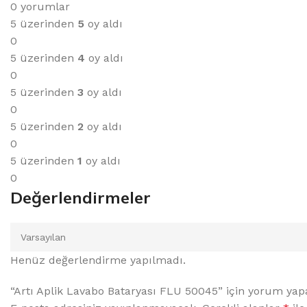
0 yorumlar
5 üzerinden
5
oy aldı
0
5 üzerinden
4
oy aldı
0
5 üzerinden
3
oy aldı
0
5 üzerinden
2
oy aldı
0
5 üzerinden
1
oy aldı
0
Değerlendirmeler
Henüz değerlendirme yapılmadı.
“Artı Aplik Lavabo Bataryası FLU 50045” için yorum yapan