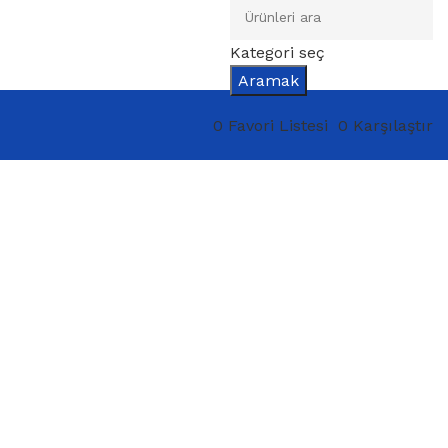
Kategori seç
Aramak
0
Favori Listesi
0
Karşılaştır