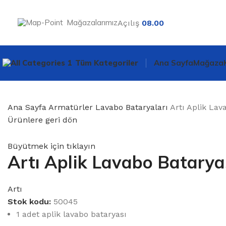
Mağazalarımız
Açılış
08.00
Tüm Kategoriler
Ana Sayfa
Mağaza
Ana Sayfa
Armatürler
Lavabo Bataryaları
Artı Aplik La
Ürünlere geri dön
Büyütmek için tıklayın
Artı Aplik Lavabo Batarya
Artı
Stok kodu:
50045
1 adet aplik lavabo bataryası