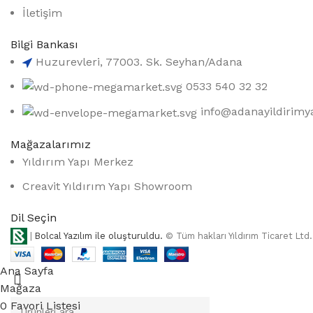
İletişim
Bilgi Bankası
Huzurevleri, 77003. Sk. Seyhan/Adana
0533 540 32 32
info@adanayildirimy
Mağazalarımız
Yıldırım Yapı Merkez
Creavit Yıldırım Yapı Showroom
Dil Seçin
|
Bolcal Yazılım ile oluşturuldu.
© Tüm hakları Yıldırım Ticaret Ltd. Ş
Ana Sayfa
Mağaza
0
Favori Listesi