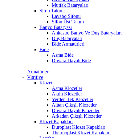
Mutfak Bataryaları
Sifon Takımı
Lavabo Sifonu
Sifon Üst Takım
Banyo Bataryası
Ankastre Banyo Ve Duş Bataryaları
Duş Bataryaları
Bide Armatürleri
Bide
Asma Bide
Duvara Dayalı Bide
Armatürler
Vitrifiye
Klozet
Asma Klozetler
Akıllı Klozetler
Yerden Tek Klozetler
Alttan Çıkışlı Klozetler
Duvara Dayalı Klozetler
Arkadan Çıkışlı Klozetler
Klozet Kapakları
Duroplast Klozet Kapakları
Thermoplast Klozet Kapakları