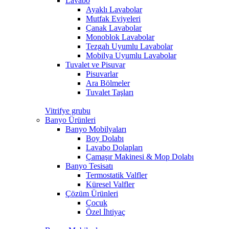
Lavabo
Ayaklı Lavabolar
Mutfak Eviyeleri
Çanak Lavabolar
Monoblok Lavabolar
Tezgah Uyumlu Lavabolar
Mobilya Uyumlu Lavabolar
Tuvalet ve Pisuvar
Pisuvarlar
Ara Bölmeler
Tuvalet Taşları
Vitrifye grubu
Banyo Ürünleri
Banyo Mobilyaları
Boy Dolabı
Lavabo Dolapları
Çamaşır Makinesi & Mop Dolabı
Banyo Tesisatı
Termostatik Valfler
Küresel Valfler
Çözüm Ürünleri
Çocuk
Özel İhtiyaç