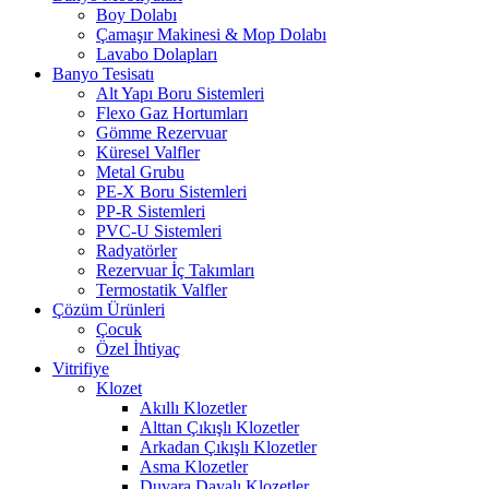
Boy Dolabı
Çamaşır Makinesi & Mop Dolabı
Lavabo Dolapları
Banyo Tesisatı
Alt Yapı Boru Sistemleri
Flexo Gaz Hortumları
Gömme Rezervuar
Küresel Valfler
Metal Grubu
PE-X Boru Sistemleri
PP-R Sistemleri
PVC-U Sistemleri
Radyatörler
Rezervuar İç Takımları
Termostatik Valfler
Çözüm Ürünleri
Çocuk
Özel İhtiyaç
Vitrifiye
Klozet
Akıllı Klozetler
Alttan Çıkışlı Klozetler
Arkadan Çıkışlı Klozetler
Asma Klozetler
Duvara Dayalı Klozetler