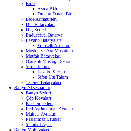
Bide
Asma Bide
Duvara Dayalı Bide
Bide Armatürleri
Duş Bataryaları
Duş Setleri
Endüstriyel Batarya
Lavabo Bataryaları
Fotoselli Armatür
Musluk ve Ara Musluklar
Mutfak Bataryaları
Osmanlı Musluğu Serisi
Sifon Takımı
Lavabo Sifonu
Sifon Üst Takım
Taharet Bataryaları
Banyo Aksesuarları
Banyo Setleri
Çöp Kovaları
Köşe Sepetleri
Led Aydınlatmalı Aynalar
Makyaj Aynaları
Paslanmaz Ürünler
Standart Ayna
Banyo Mobilyaları