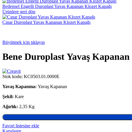
Bedensel Engelli Duroplast Yavaş Kapanan Klozet Kapağı
Ürünlere geri dön
Çınar Duroplast Yavaş Kapanan Klozet Kapağı
Büyütmek için tıklayın
Bene Duroplast Yavaş Kapanan 
Stok kodu:
KC0503.01.0000E
Yavaş Kapanma:
Yavaş Kapanan
Şekil:
Kare
Ağırlık:
2,35 Kg
Favori listesine ekle
Karşılaştır