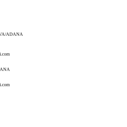
UROVA/ADANA
i.com
ADANA
i.com