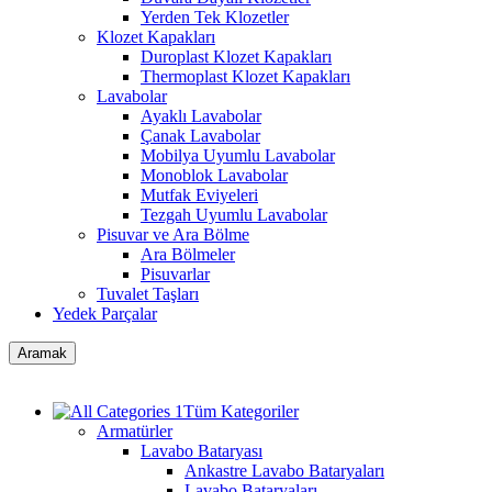
Yerden Tek Klozetler
Klozet Kapakları
Duroplast Klozet Kapakları
Thermoplast Klozet Kapakları
Lavabolar
Ayaklı Lavabolar
Çanak Lavabolar
Mobilya Uyumlu Lavabolar
Monoblok Lavabolar
Mutfak Eviyeleri
Tezgah Uyumlu Lavabolar
Pisuvar ve Ara Bölme
Ara Bölmeler
Pisuvarlar
Tuvalet Taşları
Yedek Parçalar
Aramak
Tüm Kategoriler
Armatürler
Lavabo Bataryası
Ankastre Lavabo Bataryaları
Lavabo Bataryaları