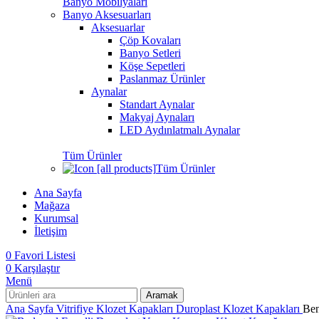
Banyo Mobilyaları
Banyo Aksesuarları
Aksesuarlar
Çöp Kovaları
Banyo Setleri
Köşe Sepetleri
Paslanmaz Ürünler
Aynalar
Standart Aynalar
Makyaj Aynaları
LED Aydınlatmalı Aynalar
Tüm Ürünler
Tüm Ürünler
Ana Sayfa
Mağaza
Kurumsal
İletişim
0
Favori Listesi
0
Karşılaştır
Menü
Aramak
Ana Sayfa
Vitrifiye
Klozet Kapakları
Duroplast Klozet Kapakları
Ben