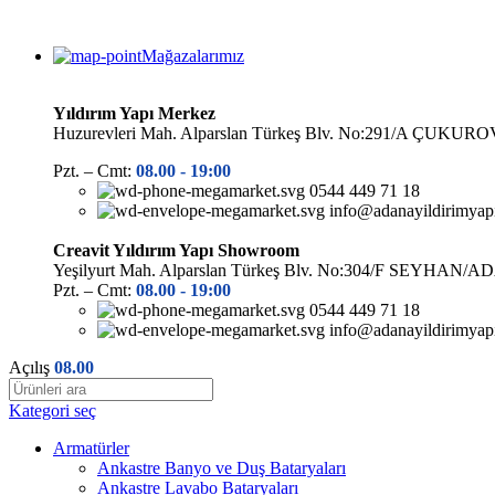
Mağazalarımız
Yıldırım Yapı Merkez
Huzurevleri Mah. Alparslan Türkeş Blv. No:291/A ÇUK
Pzt. – Cmt:
08.00 -
19:00
0544 449 71 18
info@adanayildirimyap
Creavit Yıldırım Yapı Showroom
Yeşilyurt Mah. Alparslan Türkeş Blv. No:304/F SEYHAN/
Pzt. – Cmt:
08.00 -
19:00
0544 449 71 18
info@adanayildirimyap
Açılış
08.00
Kategori seç
Armatürler
Ankastre Banyo ve Duş Bataryaları
Ankastre Lavabo Bataryaları