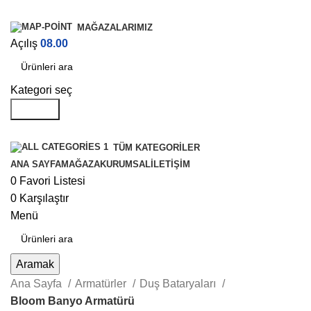
MAĞAZALARIMIZ
Açılış
08.00
Kategori seç
Aramak
TÜM KATEGORILER
ANA SAYFA
MAĞAZA
KURUMSAL
İLETIŞIM
0
Favori Listesi
0
Karşılaştır
Menü
Aramak
Ana Sayfa
Armatürler
Duş Bataryaları
Bloom Banyo Armatürü