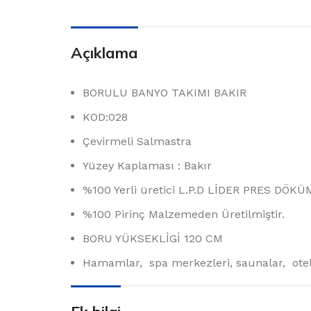
Lavabo Batar
Ankastre Lav
Bataryaları
Açıklama
Lavabo Batary
Mutfak Batary
BORULU BANYO TAKIMI BAKIR
Sifon Takımı
KOD:028
Lavabo Sifon
Çevirmeli Salmastra
Sifon Üst Tak
Yüzey Kaplaması : Bakır
%100 Yerli üretici L.P.D LİDER PRES DÖKÜM 
%100 Pirinç Malzemeden Üretilmiştir.
BORU YÜKSEKLİGİ 120 CM
Hamamlar, spa merkezleri, saunalar, otelle