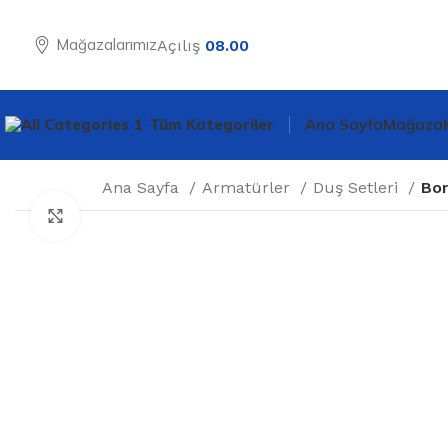
Mağazalarımız
Açılış
08.00
Tüm Kategoriler
Ana Sayfa
Mağaza
Ana Sayfa
Armatürler
Duş Setleri
Bor
Büyütmek için tıklayın