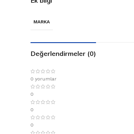
Ek bilgi
MARKA
Değerlendirmeler (0)
0 yorumlar
0
0
0