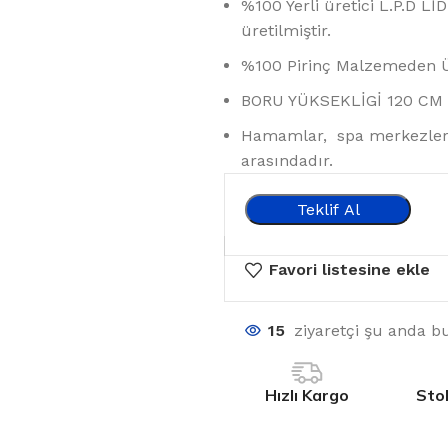
%100 Yerli üretici L.P.D L
üretilmiştir.
%100 Pirinç Malzemeden Ür
BORU YÜKSEKLİGİ 120 CM
Hamamlar, spa merkezleri, 
arasındadır.
Teklif Al
Favori listesine ekle
15
ziyaretçi şu anda b
Hızlı Kargo
Sto