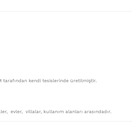
yası
Banyo Bataryası
Bide
abo
Ankastre Banyo Ve Duş
Asma Bide
Bataryaları
Duvara Dayalı Bide
aları
Duş Bataryaları
aları
Bide Armatürleri
u
ım
tarafından kendi tesislerinde üretilmiştir.
r, evler, villalar, kullanım alanları arasındadır.
A