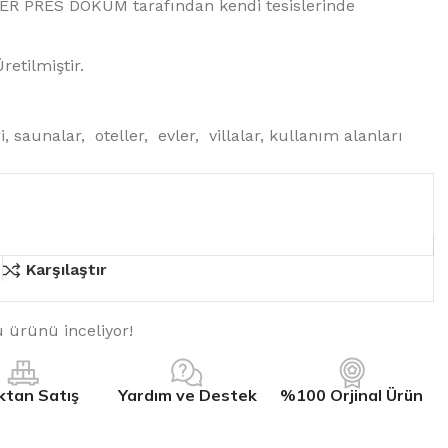
İDER PRES DÖKÜM tarafından kendi tesislerinde
etilmiştir.
saunalar, oteller, evler, villalar, kullanım alanları
Karşılaştır
u ürünü inceliyor!
ktan Satış
Yardım ve Destek
%100 Orjinal Ürün