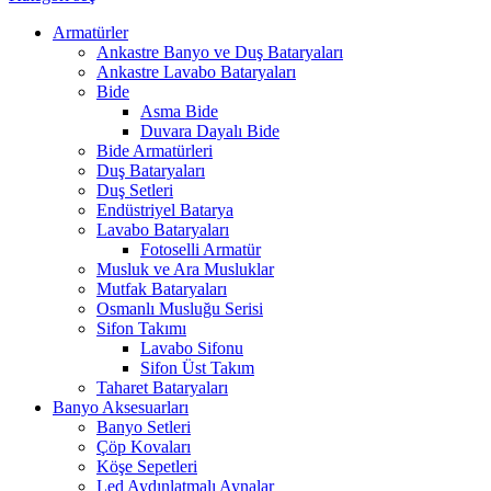
Armatürler
Ankastre Banyo ve Duş Bataryaları
Ankastre Lavabo Bataryaları
Bide
Asma Bide
Duvara Dayalı Bide
Bide Armatürleri
Duş Bataryaları
Duş Setleri
Endüstriyel Batarya
Lavabo Bataryaları
Fotoselli Armatür
Musluk ve Ara Musluklar
Mutfak Bataryaları
Osmanlı Musluğu Serisi
Sifon Takımı
Lavabo Sifonu
Sifon Üst Takım
Taharet Bataryaları
Banyo Aksesuarları
Banyo Setleri
Çöp Kovaları
Köşe Sepetleri
Led Aydınlatmalı Aynalar