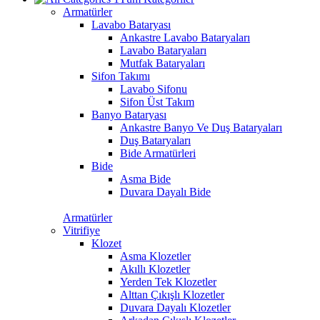
Armatürler
Lavabo Bataryası
Ankastre Lavabo Bataryaları
Lavabo Bataryaları
Mutfak Bataryaları
Sifon Takımı
Lavabo Sifonu
Sifon Üst Takım
Banyo Bataryası
Ankastre Banyo Ve Duş Bataryaları
Duş Bataryaları
Bide Armatürleri
Bide
Asma Bide
Duvara Dayalı Bide
Armatürler
Vitrifiye
Klozet
Asma Klozetler
Akıllı Klozetler
Yerden Tek Klozetler
Alttan Çıkışlı Klozetler
Duvara Dayalı Klozetler