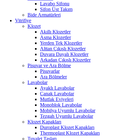
Lavabo Sifonu
Sifon Üst Takım
Bide Armatürleri
Vitrifiye
Klozet
Akıllı Klozetler
Asma Klozetler
Yerden Tek Klozetler
Alttan Çıkışlı Klozetler
Duvara Dayalı Klozetler
Arkadan Çıkışlı Klozetler
Pisuvar ve Ara Bölme
Pisuvarlar
Ara Bölmeler
Lavabolar
Ayaklı Lavabolar
Çanak Lavabolar
Mutfak Eviyeleri
Monoblok Lavabolar
Mobilya Uyumlu Lavabolar
Tezgah Uyumlu Lavabolar
Klozet Kapakları
Duroplast Klozet Kapakları
Thermoplast Klozet Kapakları
Tuvalet Taşları