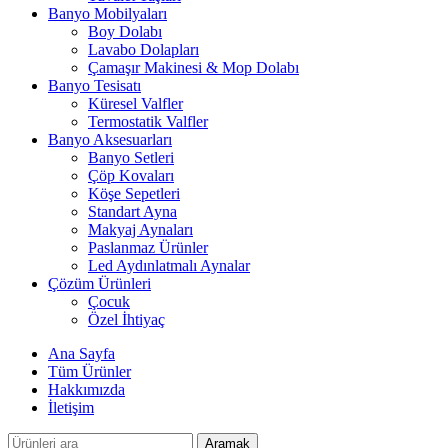
Banyo Mobilyaları
Boy Dolabı
Lavabo Dolapları
Çamaşır Makinesi & Mop Dolabı
Banyo Tesisatı
Küresel Valfler
Termostatik Valfler
Banyo Aksesuarları
Banyo Setleri
Çöp Kovaları
Köşe Sepetleri
Standart Ayna
Makyaj Aynaları
Paslanmaz Ürünler
Led Aydınlatmalı Aynalar
Çözüm Ürünleri
Çocuk
Özel İhtiyaç
Ana Sayfa
Tüm Ürünler
Hakkımızda
İletişim
Aramak