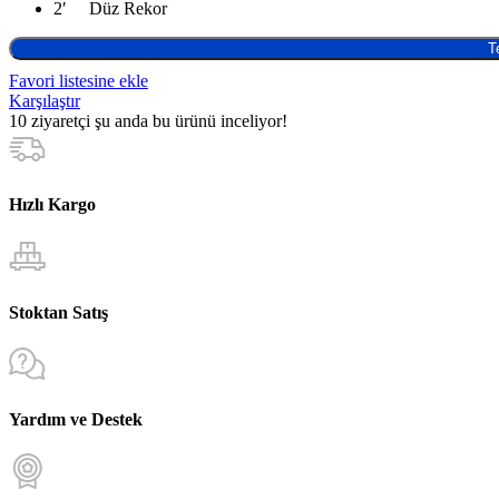
2′ Düz Rekor
T
Favori listesine ekle
Karşılaştır
10
ziyaretçi şu anda bu ürünü inceliyor!
Hızlı Kargo
Stoktan Satış
Yardım ve Destek