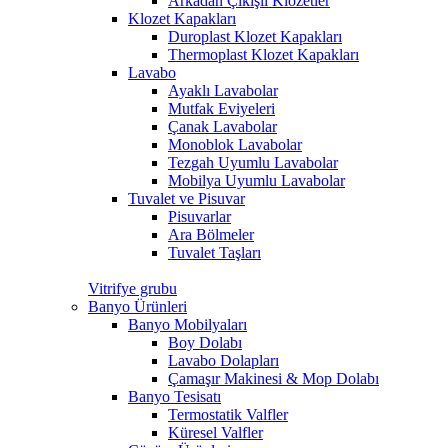
Arkadan Çıkışlı Klozetler
Klozet Kapakları
Duroplast Klozet Kapakları
Thermoplast Klozet Kapakları
Lavabo
Ayaklı Lavabolar
Mutfak Eviyeleri
Çanak Lavabolar
Monoblok Lavabolar
Tezgah Uyumlu Lavabolar
Mobilya Uyumlu Lavabolar
Tuvalet ve Pisuvar
Pisuvarlar
Ara Bölmeler
Tuvalet Taşları
Vitrifye grubu
Banyo Ürünleri
Banyo Mobilyaları
Boy Dolabı
Lavabo Dolapları
Çamaşır Makinesi & Mop Dolabı
Banyo Tesisatı
Termostatik Valfler
Küresel Valfler