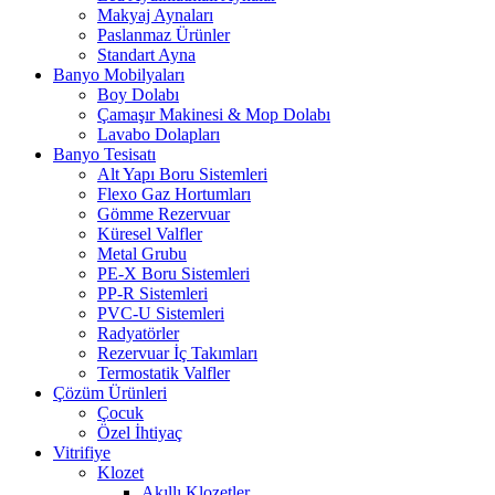
Makyaj Aynaları
Paslanmaz Ürünler
Standart Ayna
Banyo Mobilyaları
Boy Dolabı
Çamaşır Makinesi & Mop Dolabı
Lavabo Dolapları
Banyo Tesisatı
Alt Yapı Boru Sistemleri
Flexo Gaz Hortumları
Gömme Rezervuar
Küresel Valfler
Metal Grubu
PE-X Boru Sistemleri
PP-R Sistemleri
PVC-U Sistemleri
Radyatörler
Rezervuar İç Takımları
Termostatik Valfler
Çözüm Ürünleri
Çocuk
Özel İhtiyaç
Vitrifiye
Klozet
Akıllı Klozetler