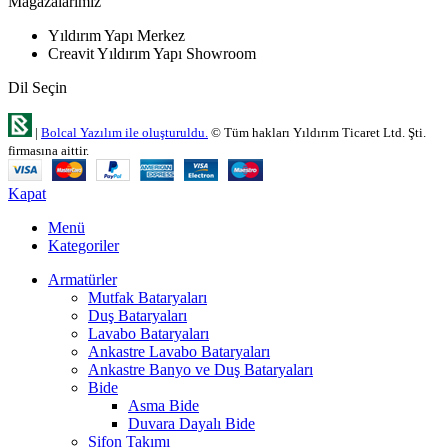
Mağazalarımız
Yıldırım Yapı Merkez
Creavit Yıldırım Yapı Showroom
Dil Seçin
|
Bolcal Yazılım ile oluşturuldu.
© Tüm hakları Yıldırım Ticaret Ltd. Şti.
firmasına aittir.
Kapat
Menü
Kategoriler
Armatürler
Mutfak Bataryaları
Duş Bataryaları
Lavabo Bataryaları
Ankastre Lavabo Bataryaları
Ankastre Banyo ve Duş Bataryaları
Bide
Asma Bide
Duvara Dayalı Bide
Sifon Takımı