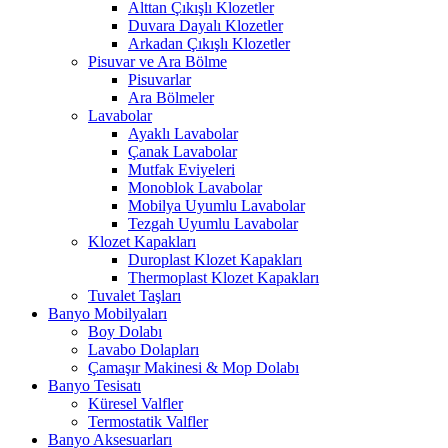
Alttan Çıkışlı Klozetler
Duvara Dayalı Klozetler
Arkadan Çıkışlı Klozetler
Pisuvar ve Ara Bölme
Pisuvarlar
Ara Bölmeler
Lavabolar
Ayaklı Lavabolar
Çanak Lavabolar
Mutfak Eviyeleri
Monoblok Lavabolar
Mobilya Uyumlu Lavabolar
Tezgah Uyumlu Lavabolar
Klozet Kapakları
Duroplast Klozet Kapakları
Thermoplast Klozet Kapakları
Tuvalet Taşları
Banyo Mobilyaları
Boy Dolabı
Lavabo Dolapları
Çamaşır Makinesi & Mop Dolabı
Banyo Tesisatı
Küresel Valfler
Termostatik Valfler
Banyo Aksesuarları