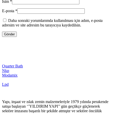
İsim
*
E-posta
*
Daha sonraki yorumlarımda kullanılması için adım, e-posta
adresim ve site adresim bu tarayıcıya kaydedilsin.
Quarter Bath
Nkp
Modamix
Lpd
Yapı, inşaat ve ıslak zemin malzemeleriyle 1979 yılında perakende
satışa başlayan ‘’YILDIRIM YAPI’’ gün geçtikçe güçlenerek
sektöre imzasını başarılı bir şekilde atmıştır ve sektöre öncülük