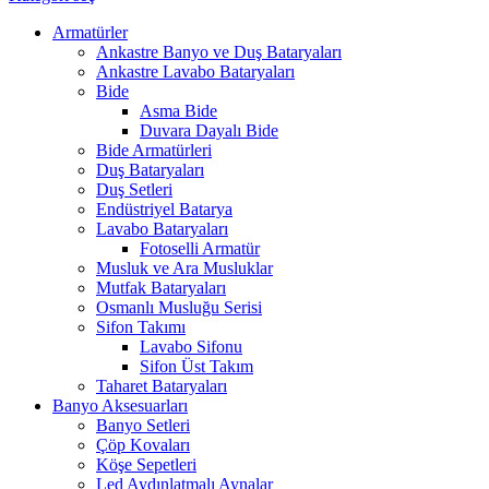
Armatürler
Ankastre Banyo ve Duş Bataryaları
Ankastre Lavabo Bataryaları
Bide
Asma Bide
Duvara Dayalı Bide
Bide Armatürleri
Duş Bataryaları
Duş Setleri
Endüstriyel Batarya
Lavabo Bataryaları
Fotoselli Armatür
Musluk ve Ara Musluklar
Mutfak Bataryaları
Osmanlı Musluğu Serisi
Sifon Takımı
Lavabo Sifonu
Sifon Üst Takım
Taharet Bataryaları
Banyo Aksesuarları
Banyo Setleri
Çöp Kovaları
Köşe Sepetleri
Led Aydınlatmalı Aynalar