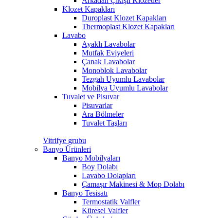
Arkadan Çıkışlı Klozetler
Klozet Kapakları
Duroplast Klozet Kapakları
Thermoplast Klozet Kapakları
Lavabo
Ayaklı Lavabolar
Mutfak Eviyeleri
Çanak Lavabolar
Monoblok Lavabolar
Tezgah Uyumlu Lavabolar
Mobilya Uyumlu Lavabolar
Tuvalet ve Pisuvar
Pisuvarlar
Ara Bölmeler
Tuvalet Taşları
Vitrifye grubu
Banyo Ürünleri
Banyo Mobilyaları
Boy Dolabı
Lavabo Dolapları
Çamaşır Makinesi & Mop Dolabı
Banyo Tesisatı
Termostatik Valfler
Küresel Valfler