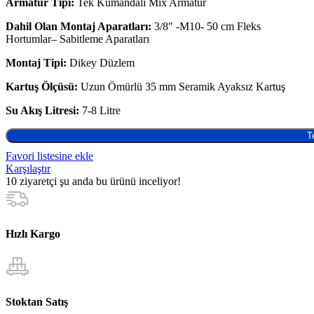
Armatür Tipi:
Tek Kumandalı Mix Armatür
Dahil Olan Montaj Aparatları:
3/8″ -M10- 50 cm Fleks
Hortumlar– Sabitleme Aparatları
Montaj Tipi:
Dikey Düzlem
Kartuş Ölçüsü:
Uzun Ömürlü 35 mm Seramik Ayaksız Kartuş
Su Akış Litresi:
7-8 Litre
T
Favori listesine ekle
Karşılaştır
10
ziyaretçi şu anda bu ürünü inceliyor!
Hızlı Kargo
Stoktan Satış