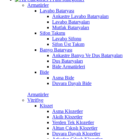
Armatürler
Lavabo Bataryası
Ankastre Lavabo Bataryaları
Lavabo Bataryaları
Mutfak Bataryaları
Sifon Takımı
Lavabo Sifonu
Sifon Üst Takım
Banyo Bataryası
Ankastre Banyo Ve Duş Bataryaları
Duş Bataryaları
Bide Armatürleri
Bide
Asma Bide
Duvara Dayalı Bide
Armatürler
Vitrifiye
Klozet
Asma Klozetler
Akıllı Klozetler
Yerden Tek Klozetler
Alttan Çıkışlı Klozetler
Duvara Dayalı Klozetler