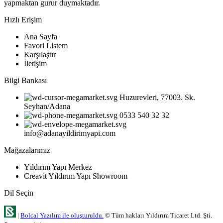
yapmaktan gurur duymaktadır.
Hızlı Erişim
Ana Sayfa
Favori Listem
Karşılaştır
İletişim
Bilgi Bankası
Huzurevleri, 77003. Sk.
Seyhan/Adana
0533 540 32 32
info@adanayildirimyapi.com
Mağazalarımız
Yıldırım Yapı Merkez
Creavit Yıldırım Yapı Showroom
Dil Seçin
|
Bolcal Yazılım ile oluşturuldu.
© Tüm hakları Yıldırım Ticaret Ltd. Şti.