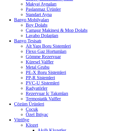
Makyaj Aynaları
Paslanmaz Ürünler
Standart Ayna
Banyo Mobilyaları
Boy Dolabı
Çamaşır Makinesi & Mop Dolabı
Lavabo Dolapları
Banyo Tesisatı
Alt Yapı Boru Sistemleri
Flexo Gaz Hortumları
Gömme Rezervuar
Küresel Valfler
Metal Grubu
PE-X Boru Sistemleri
PP-R Sistemleri
PVC-U Sistemleri
Radyatörler
Rezervuar İç Takımları
Termostatik Valfler
Çözüm Ürünleri
Çocuk
Özel İhtiyaç
Vitrifiye
Klozet
Akıllı Klozetler