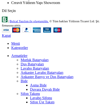
Creavit Yıldırım Yapı Showroom
Dil Seçin
|
Bolcal Yazılım ile oluşturuldu.
© Tüm hakları Yıldırım Ticaret Ltd. Şti.
firmasına aittir.
Kapat
Menü
Kategoriler
Armatürler
Mutfak Bataryaları
Duş Bataryaları
Lavabo Bataryaları
Ankastre Lavabo Bataryaları
Ankastre Banyo ve Duş Bataryaları
Bide
Asma Bide
Duvara Dayalı Bide
Sifon Takımı
Lavabo Sifonu
Sifon Üst Takım