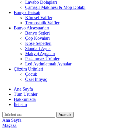
Lavabo Dolapları
Çamaşır Makinesi & Mop Dolabı
Banyo Tesisatı
Küresel Valfler
Termostatik Valfler
Banyo Aksesuarları
Banyo Setleri
Çöp Kovaları
Köşe Sepetleri
Standart Ayna
Makyaj Aynaları
Paslanmaz Ürünler
Led Aydınlatmalı Aynalar
Çözüm Ürünleri
Çocuk
Özel İhtiyaç
Ana Sayfa
Tüm Ürünler
Hakkımızda
İletişim
Aramak
Ana Sayfa
Mağaza