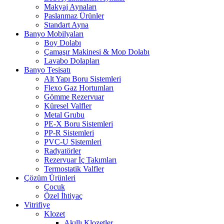
Makyaj Aynaları
Paslanmaz Ürünler
Standart Ayna
Banyo Mobilyaları
Boy Dolabı
Çamaşır Makinesi & Mop Dolabı
Lavabo Dolapları
Banyo Tesisatı
Alt Yapı Boru Sistemleri
Flexo Gaz Hortumları
Gömme Rezervuar
Küresel Valfler
Metal Grubu
PE-X Boru Sistemleri
PP-R Sistemleri
PVC-U Sistemleri
Radyatörler
Rezervuar İç Takımları
Termostatik Valfler
Çözüm Ürünleri
Çocuk
Özel İhtiyaç
Vitrifiye
Klozet
Akıllı Klozetler