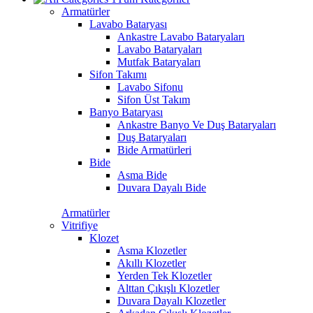
Armatürler
Lavabo Bataryası
Ankastre Lavabo Bataryaları
Lavabo Bataryaları
Mutfak Bataryaları
Sifon Takımı
Lavabo Sifonu
Sifon Üst Takım
Banyo Bataryası
Ankastre Banyo Ve Duş Bataryaları
Duş Bataryaları
Bide Armatürleri
Bide
Asma Bide
Duvara Dayalı Bide
Armatürler
Vitrifiye
Klozet
Asma Klozetler
Akıllı Klozetler
Yerden Tek Klozetler
Alttan Çıkışlı Klozetler
Duvara Dayalı Klozetler