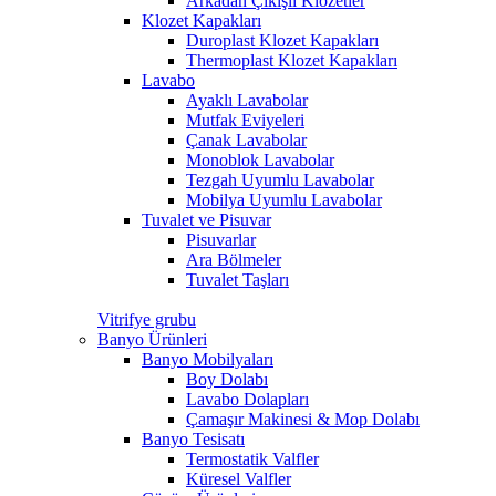
Arkadan Çıkışlı Klozetler
Klozet Kapakları
Duroplast Klozet Kapakları
Thermoplast Klozet Kapakları
Lavabo
Ayaklı Lavabolar
Mutfak Eviyeleri
Çanak Lavabolar
Monoblok Lavabolar
Tezgah Uyumlu Lavabolar
Mobilya Uyumlu Lavabolar
Tuvalet ve Pisuvar
Pisuvarlar
Ara Bölmeler
Tuvalet Taşları
Vitrifye grubu
Banyo Ürünleri
Banyo Mobilyaları
Boy Dolabı
Lavabo Dolapları
Çamaşır Makinesi & Mop Dolabı
Banyo Tesisatı
Termostatik Valfler
Küresel Valfler