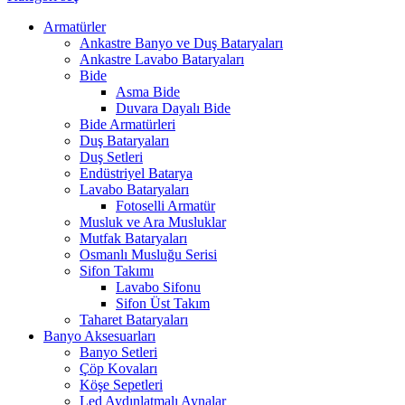
Armatürler
Ankastre Banyo ve Duş Bataryaları
Ankastre Lavabo Bataryaları
Bide
Asma Bide
Duvara Dayalı Bide
Bide Armatürleri
Duş Bataryaları
Duş Setleri
Endüstriyel Batarya
Lavabo Bataryaları
Fotoselli Armatür
Musluk ve Ara Musluklar
Mutfak Bataryaları
Osmanlı Musluğu Serisi
Sifon Takımı
Lavabo Sifonu
Sifon Üst Takım
Taharet Bataryaları
Banyo Aksesuarları
Banyo Setleri
Çöp Kovaları
Köşe Sepetleri
Led Aydınlatmalı Aynalar