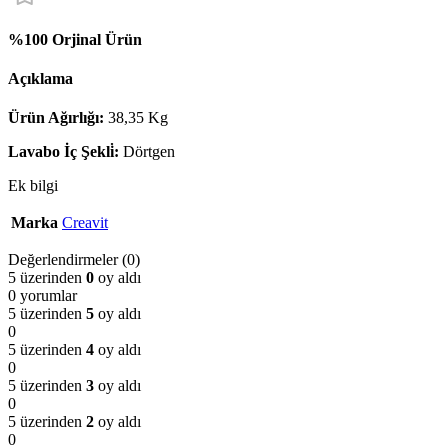
%100 Orjinal Ürün
Açıklama
Ürün Ağırlığı:
38,35 Kg
Lavabo İç Şekli̇:
Dörtgen
Ek bilgi
Marka
Creavit
Değerlendirmeler (0)
5 üzerinden
0
oy aldı
0 yorumlar
5 üzerinden
5
oy aldı
0
5 üzerinden
4
oy aldı
0
5 üzerinden
3
oy aldı
0
5 üzerinden
2
oy aldı
0