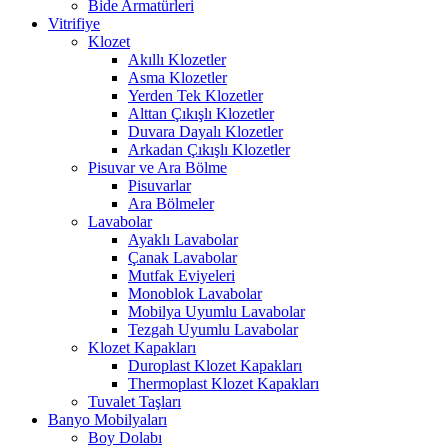
Bide Armatürleri
Vitrifiye
Klozet
Akıllı Klozetler
Asma Klozetler
Yerden Tek Klozetler
Alttan Çıkışlı Klozetler
Duvara Dayalı Klozetler
Arkadan Çıkışlı Klozetler
Pisuvar ve Ara Bölme
Pisuvarlar
Ara Bölmeler
Lavabolar
Ayaklı Lavabolar
Çanak Lavabolar
Mutfak Eviyeleri
Monoblok Lavabolar
Mobilya Uyumlu Lavabolar
Tezgah Uyumlu Lavabolar
Klozet Kapakları
Duroplast Klozet Kapakları
Thermoplast Klozet Kapakları
Tuvalet Taşları
Banyo Mobilyaları
Boy Dolabı