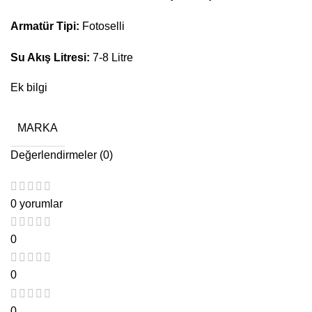
Armatür Tipi:
Fotoselli
Su Akış Litresi:
7-8 Litre
Ek bilgi
MARKA
Değerlendirmeler (0)
0 yorumlar
0
0
0