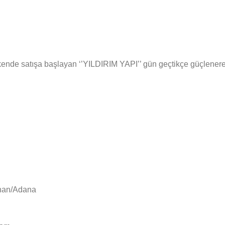
ende satışa başlayan ‘’YILDIRIM YAPI’’ gün geçtikçe güçlenerek s
yhan/Adana