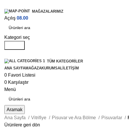
MAĞAZALARIMIZ
Açılış
08.00
Kategori seç
Aramak
TÜM KATEGORILER
ANA SAYFA
MAĞAZA
KURUMSAL
İLETIŞIM
0
Favori Listesi
0
Karşılaştır
Menü
Aramak
Ana Sayfa
Vitrifiye
Pisuvar ve Ara Bölme
Pisuvarlar
Ürünlere geri dön