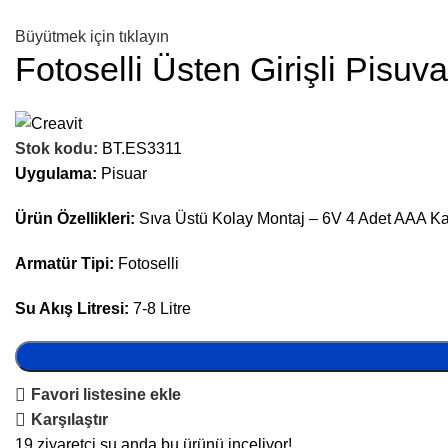
Büyütmek için tıklayın
Fotoselli Üsten Girişli Pisu
Stok kodu:
BT.ES3311
Uygulama:
Pisuar
Ürün Özellikleri:
Sıva Üstü Kolay Montaj – 6V 4 Adet AAA Kal
Armatür Tipi:
Fotoselli
Su Akış Litresi:
7-8 Litre
Favori listesine ekle
Karşılaştır
19
ziyaretçi şu anda bu ürünü inceliyor!