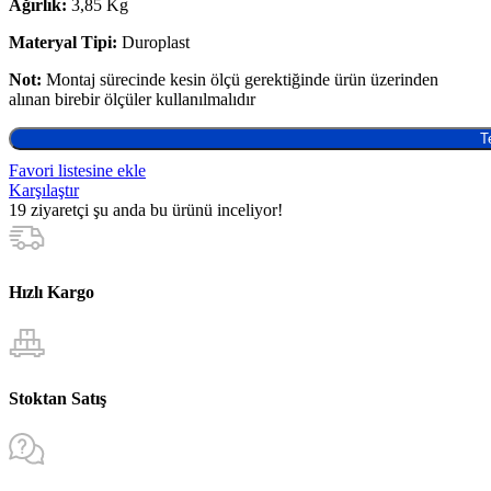
Ağırlık:
3,85 Kg
Materyal Tipi:
Duroplast
Not:
Montaj sürecinde kesin ölçü gerektiğinde ürün üzerinden
alınan birebir ölçüler kullanılmalıdır
T
Favori listesine ekle
Karşılaştır
19
ziyaretçi şu anda bu ürünü inceliyor!
Hızlı Kargo
Stoktan Satış