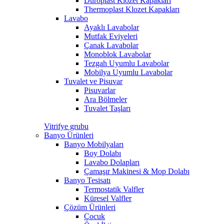
Duroplast Klozet Kapakları
Thermoplast Klozet Kapakları
Lavabo
Ayaklı Lavabolar
Mutfak Eviyeleri
Çanak Lavabolar
Monoblok Lavabolar
Tezgah Uyumlu Lavabolar
Mobilya Uyumlu Lavabolar
Tuvalet ve Pisuvar
Pisuvarlar
Ara Bölmeler
Tuvalet Taşları
Vitrifye grubu
Banyo Ürünleri
Banyo Mobilyaları
Boy Dolabı
Lavabo Dolapları
Çamaşır Makinesi & Mop Dolabı
Banyo Tesisatı
Termostatik Valfler
Küresel Valfler
Çözüm Ürünleri
Çocuk