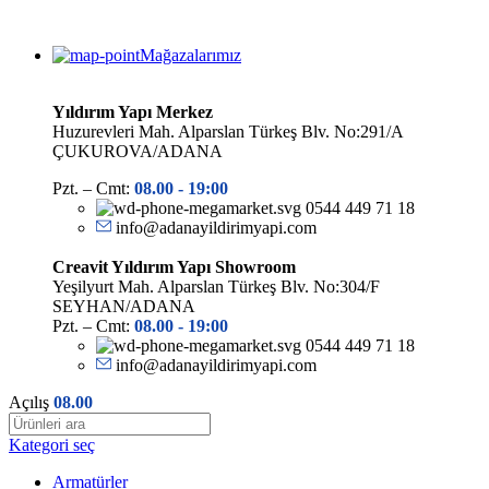
Mağazalarımız
Yıldırım Yapı Merkez
Huzurevleri Mah. Alparslan Türkeş Blv. No:291/A
ÇUKUROVA/ADANA
Pzt. – Cmt:
08.00 -
19:00
0544 449 71 18
info@adanayildirimyapi.com
Creavit Yıldırım Yapı Showroom
Yeşilyurt Mah. Alparslan Türkeş Blv. No:304/F
SEYHAN/ADANA
Pzt. – Cmt:
08.00 -
19:00
0544 449 71 18
info@adanayildirimyapi.com
Açılış
08.00
Kategori seç
Armatürler