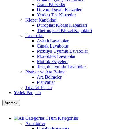
Asma Klozetler
Duvara Dayalı Klozetler
Yerden Tek Klozetler
Klozet Kapakları
Duroplast Klozet Kapakları
Thermoplast Klozet Kapakları
Lavabolar
Ayaklı Lavabolar
Çanak Lavabolar
Mobilya Uyumlu Lavabolar
Monoblok Lavabolar
Mutfak Eviyeleri
Tezgah Uyumlu Lavabolar
Pisuvar ve Ara Bölme
Ara Bölmeler
Pisuvarlar
Tuvalet Taşları
Yedek Parçalar
Aramak
Tüm Kategoriler
Armatürler
Lavabo Bataryası