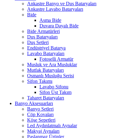
Ankastre Banyo ve Duş Bataryaları
Ankastre Lavabo Bataryaları
Bide
Asma Bide
Duvara Dayalı Bide
Bide Armatürleri
Duş Bataryaları
Duş Setleri
Endüstriyel Batarya
Lavabo Bataryaları
Fotoselli Armatür
Musluk ve Ara Musluklar
Mutfak Bataryaları
Osmanlı Musluğu Serisi
Sifon Takımı
Lavabo Sifonu
Sifon Üst Takım
Taharet Bataryaları
Banyo Aksesuarları
Banyo Setleri
Çöp Kovaları
Köşe Sepetleri
Led Aydınlatmalı Aynalar
Makyaj Aynaları
Paslanmaz Ürünler