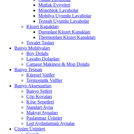
Mutfak Eviyeleri
Monoblok Lavabolar
Mobilya Uyumlu Lavabolar
Tezgah Uyumlu Lavabolar
Klozet Kapakları
Duroplast Klozet Kapakları
Thermoplast Klozet Kapakları
Tuvalet Taşları
Banyo Mobilyaları
Boy Dolabı
Lavabo Dolapları
Çamaşır Makinesi & Mop Dolabı
Banyo Tesisatı
Küresel Valfler
Termostatik Valfler
Banyo Aksesuarları
Banyo Setleri
Çöp Kovaları
Köşe Sepetleri
Standart Ayna
Makyaj Aynaları
Paslanmaz Ürünler
Led Aydınlatmalı Aynalar
Çözüm Ürünleri