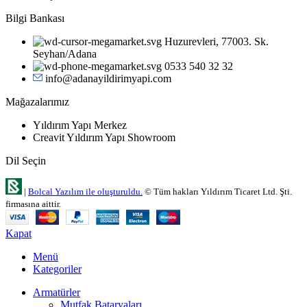
Bilgi Bankası
Huzurevleri, 77003. Sk.
Seyhan/Adana
0533 540 32 32
info@adanayildirimyapi.com
Mağazalarımız
Yıldırım Yapı Merkez
Creavit Yıldırım Yapı Showroom
Dil Seçin
|
Bolcal Yazılım ile oluşturuldu.
© Tüm hakları Yıldırım Ticaret Ltd. Şti.
firmasına aittir.
Kapat
Menü
Kategoriler
Armatürler
Mutfak Bataryaları