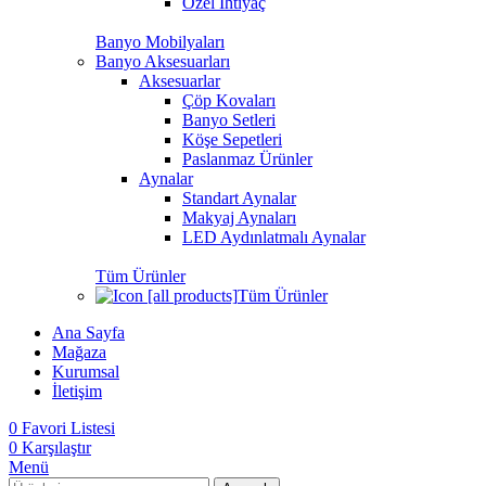
Özel İhtiyaç
Banyo Mobilyaları
Banyo Aksesuarları
Aksesuarlar
Çöp Kovaları
Banyo Setleri
Köşe Sepetleri
Paslanmaz Ürünler
Aynalar
Standart Aynalar
Makyaj Aynaları
LED Aydınlatmalı Aynalar
Tüm Ürünler
Tüm Ürünler
Ana Sayfa
Mağaza
Kurumsal
İletişim
0
Favori Listesi
0
Karşılaştır
Menü