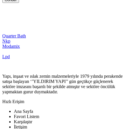
Quarter Bath
Nkp
Modamix
Lpd
Yapı, inşaat ve ıslak zemin malzemeleriyle 1979 yılında perakende
satışa başlayan ‘’YILDIRIM YAPI’’ gün geçtikçe güçlenerek
sektöre imzasını başarılı bir şekilde atmıştır ve sektöre öncülük
yapmaktan gurur duymaktadır.
Hızlı Erişim
Ana Sayfa
Favori Listem
Karşılaştır
İletişim