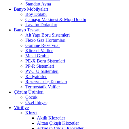
Standart Ayna
Banyo Mobilyaları
Boy Dolabı
Çamaşır Makinesi & Mop Dolabı
Lavabo Dolapları
Banyo Tesisatı
Alt Yapı Boru Sistemleri
Flexo Gaz Hortumları
Gömme Rezervuar
Küresel Valfler
Metal Grubu
PE-X Boru Sistemleri
PP-R Sistemleri
PVC-U Sistemleri
Radyatörler
Rezervuar İç Takımları
Termostatik Valfler
Çözüm Ürünleri
Çocuk
Özel İhtiyaç
Vitrifiye
Klozet
Akıllı Klozetler
Alttan Çıkışlı Klozetler
Arkadan Çıkışlı Klozetler