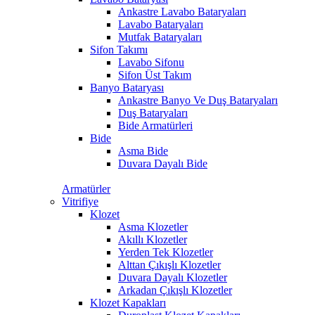
Ankastre Lavabo Bataryaları
Lavabo Bataryaları
Mutfak Bataryaları
Sifon Takımı
Lavabo Sifonu
Sifon Üst Takım
Banyo Bataryası
Ankastre Banyo Ve Duş Bataryaları
Duş Bataryaları
Bide Armatürleri
Bide
Asma Bide
Duvara Dayalı Bide
Armatürler
Vitrifiye
Klozet
Asma Klozetler
Akıllı Klozetler
Yerden Tek Klozetler
Alttan Çıkışlı Klozetler
Duvara Dayalı Klozetler
Arkadan Çıkışlı Klozetler
Klozet Kapakları