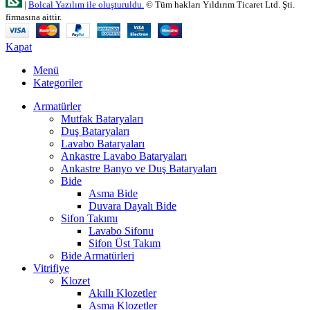
|
Bolcal Yazılım ile oluşturuldu.
© Tüm hakları Yıldırım Ticaret Ltd. Şti.
firmasına aittir.
Kapat
Menü
Kategoriler
Armatürler
Mutfak Bataryaları
Duş Bataryaları
Lavabo Bataryaları
Ankastre Lavabo Bataryaları
Ankastre Banyo ve Duş Bataryaları
Bide
Asma Bide
Duvara Dayalı Bide
Sifon Takımı
Lavabo Sifonu
Sifon Üst Takım
Bide Armatürleri
Vitrifiye
Klozet
Akıllı Klozetler
Asma Klozetler