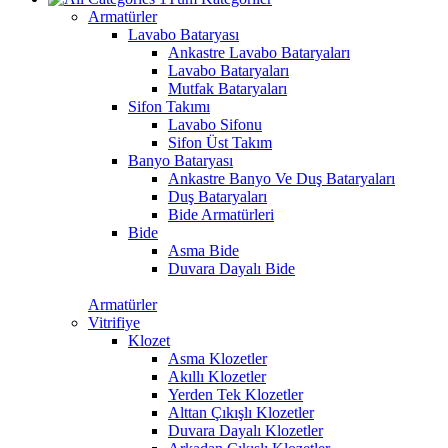
Armatürler
Lavabo Bataryası
Ankastre Lavabo Bataryaları
Lavabo Bataryaları
Mutfak Bataryaları
Sifon Takımı
Lavabo Sifonu
Sifon Üst Takım
Banyo Bataryası
Ankastre Banyo Ve Duş Bataryaları
Duş Bataryaları
Bide Armatürleri
Bide
Asma Bide
Duvara Dayalı Bide
Armatürler
Vitrifiye
Klozet
Asma Klozetler
Akıllı Klozetler
Yerden Tek Klozetler
Alttan Çıkışlı Klozetler
Duvara Dayalı Klozetler