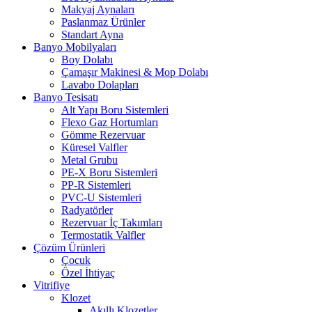
Makyaj Aynaları
Paslanmaz Ürünler
Standart Ayna
Banyo Mobilyaları
Boy Dolabı
Çamaşır Makinesi & Mop Dolabı
Lavabo Dolapları
Banyo Tesisatı
Alt Yapı Boru Sistemleri
Flexo Gaz Hortumları
Gömme Rezervuar
Küresel Valfler
Metal Grubu
PE-X Boru Sistemleri
PP-R Sistemleri
PVC-U Sistemleri
Radyatörler
Rezervuar İç Takımları
Termostatik Valfler
Çözüm Ürünleri
Çocuk
Özel İhtiyaç
Vitrifiye
Klozet
Akıllı Klozetler