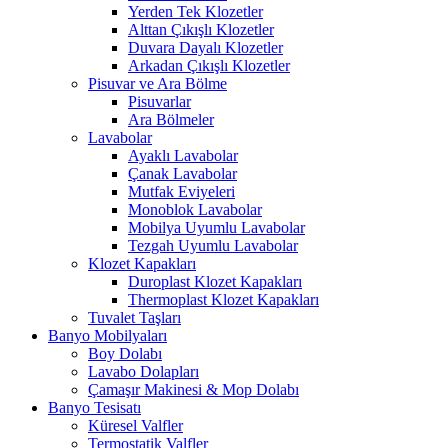
Yerden Tek Klozetler
Alttan Çıkışlı Klozetler
Duvara Dayalı Klozetler
Arkadan Çıkışlı Klozetler
Pisuvar ve Ara Bölme
Pisuvarlar
Ara Bölmeler
Lavabolar
Ayaklı Lavabolar
Çanak Lavabolar
Mutfak Eviyeleri
Monoblok Lavabolar
Mobilya Uyumlu Lavabolar
Tezgah Uyumlu Lavabolar
Klozet Kapakları
Duroplast Klozet Kapakları
Thermoplast Klozet Kapakları
Tuvalet Taşları
Banyo Mobilyaları
Boy Dolabı
Lavabo Dolapları
Çamaşır Makinesi & Mop Dolabı
Banyo Tesisatı
Küresel Valfler
Termostatik Valfler