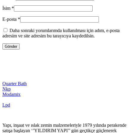
İsim
*
E-posta
*
Daha sonraki yorumlarımda kullanılması için adım, e-posta
adresim ve site adresim bu tarayıcıya kaydedilsin.
Quarter Bath
Nkp
Modamix
Lpd
Yapı, inşaat ve ıslak zemin malzemeleriyle 1979 yılında perakende
satışa başlayan ‘’YILDIRIM YAPI’’ gün geçtikçe güçlenerek