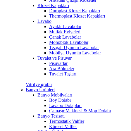
Arkadan Çıkışlı Klozetler
Klozet Kapakları
Duroplast Klozet Kapakları
Thermoplast Klozet Kapakları
Lavabo
Ayaklı Lavabolar
Mutfak Eviyeleri
Çanak Lavabolar
Monoblok Lavabolar
Tezgah Uyumlu Lavabolar
Mobilya Uyumlu Lavabolar
Tuvalet ve Pisuvar
Pisuvarlar
Ara Bölmeler
Tuvalet Taşları
Vitrifye grubu
Banyo Ürünleri
Banyo Mobilyaları
Boy Dolabı
Lavabo Dolapları
Çamaşır Makinesi & Mop Dolabı
Banyo Tesisatı
Termostatik Valfler
Küresel Valfler