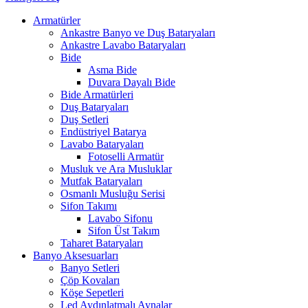
Armatürler
Ankastre Banyo ve Duş Bataryaları
Ankastre Lavabo Bataryaları
Bide
Asma Bide
Duvara Dayalı Bide
Bide Armatürleri
Duş Bataryaları
Duş Setleri
Endüstriyel Batarya
Lavabo Bataryaları
Fotoselli Armatür
Musluk ve Ara Musluklar
Mutfak Bataryaları
Osmanlı Musluğu Serisi
Sifon Takımı
Lavabo Sifonu
Sifon Üst Takım
Taharet Bataryaları
Banyo Aksesuarları
Banyo Setleri
Çöp Kovaları
Köşe Sepetleri
Led Aydınlatmalı Aynalar