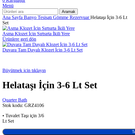
0
Karşılaştır
Menü
Aramak
Ana Sayfa
Banyo Tesisatı
Gömme Rezervuar
Helataşı İçin 3-6 Lt
Set
Asma Klozet İçin Sırtsırta İkili Yere
Ürünlere geri dön
Duvara Tam Dayalı Klozet İçin 3-6 Lt Set
Büyütmek için tıklayın
Helataşı İçin 3-6 Lt Set
Quarter Bath
Stok kodu:
GRZ4106
• Tuvalet Taşı için 3/6
Lt Set
T