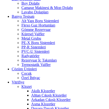
Boy Dolabı
Çamaşır Makinesi & Mop Dolabı
Lavabo Dolapları
Banyo Tesisatı
Alt Yapı Boru Sistemleri
Flexo Gaz Hortumları
Gömme Rezervuar
Küresel Valfler
Metal Grubu
PE-X Boru Sistemleri
PP-R Sistemleri
PVC-U Sistemleri
Radyatörler
Rezervuar İç Takımları
Termostatik Valfler
Çözüm Ürünleri
Çocuk
Özel İhtiyaç
Vitrifiye
Klozet
Akıllı Klozetler
Alttan Çıkışlı Klozetler
Arkadan Çıkışlı Klozetler
Asma Klozetler
Duvara Dayalı Klozetler