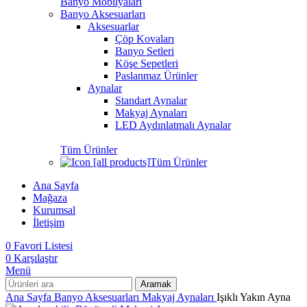
Banyo Mobilyaları
Banyo Aksesuarları
Aksesuarlar
Çöp Kovaları
Banyo Setleri
Köşe Sepetleri
Paslanmaz Ürünler
Aynalar
Standart Aynalar
Makyaj Aynaları
LED Aydınlatmalı Aynalar
Tüm Ürünler
Tüm Ürünler
Ana Sayfa
Mağaza
Kurumsal
İletişim
0
Favori Listesi
0
Karşılaştır
Menü
Aramak
Ana Sayfa
Banyo Aksesuarları
Makyaj Aynaları
Işıklı Yakın Ayna