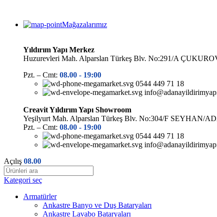
Mağazalarımız
Yıldırım Yapı Merkez
Huzurevleri Mah. Alparslan Türkeş Blv. No:291/A ÇUK
Pzt. – Cmt:
08.00 -
19:00
0544 449 71 18
info@adanayildirimyap
Creavit Yıldırım Yapı Showroom
Yeşilyurt Mah. Alparslan Türkeş Blv. No:304/F SEYHAN/
Pzt. – Cmt:
08.00 -
19:00
0544 449 71 18
info@adanayildirimyap
Açılış
08.00
Kategori seç
Armatürler
Ankastre Banyo ve Duş Bataryaları
Ankastre Lavabo Bataryaları