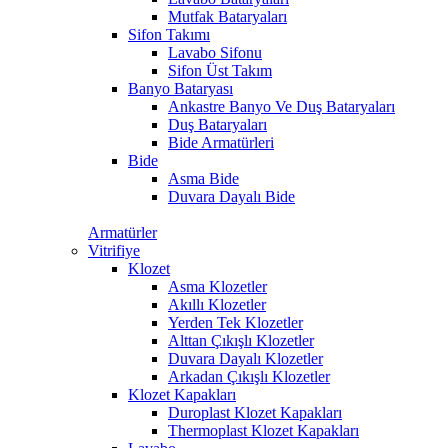
Mutfak Bataryaları
Sifon Takımı
Lavabo Sifonu
Sifon Üst Takım
Banyo Bataryası
Ankastre Banyo Ve Duş Bataryaları
Duş Bataryaları
Bide Armatürleri
Bide
Asma Bide
Duvara Dayalı Bide
Armatürler
Vitrifiye
Klozet
Asma Klozetler
Akıllı Klozetler
Yerden Tek Klozetler
Alttan Çıkışlı Klozetler
Duvara Dayalı Klozetler
Arkadan Çıkışlı Klozetler
Klozet Kapakları
Duroplast Klozet Kapakları
Thermoplast Klozet Kapakları