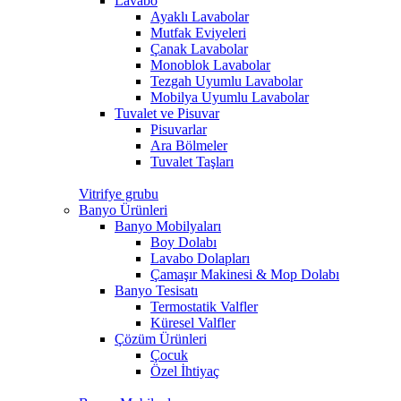
Lavabo
Ayaklı Lavabolar
Mutfak Eviyeleri
Çanak Lavabolar
Monoblok Lavabolar
Tezgah Uyumlu Lavabolar
Mobilya Uyumlu Lavabolar
Tuvalet ve Pisuvar
Pisuvarlar
Ara Bölmeler
Tuvalet Taşları
Vitrifye grubu
Banyo Ürünleri
Banyo Mobilyaları
Boy Dolabı
Lavabo Dolapları
Çamaşır Makinesi & Mop Dolabı
Banyo Tesisatı
Termostatik Valfler
Küresel Valfler
Çözüm Ürünleri
Çocuk
Özel İhtiyaç