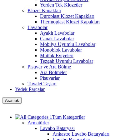
Yerden Tek Klozetler
Klozet Kapakları
Duroplast Klozet Kapakları
Thermoplast Klozet Kapakları
Lavabolar
Ayaklı Lavabolar
Çanak Lavabolar
Mobilya Uyumlu Lavabolar
Monoblok Lavabolar
Mutfak Eviyeleri
Tezgah Uyumlu Lavabolar
Pisuvar ve Ara Bölme
Ara Bölmeler
Pisuvarlar
Tuvalet Taşları
Yedek Parçalar
Aramak
Tüm Kategoriler
Armatürler
Lavabo Bataryası
Ankastre Lavabo Bataryaları
Lavabo Bataryaları