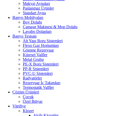
Makyaj Aynaları
Paslanmaz Ürünler
Standart Ayna
Banyo Mobilyaları
Boy Dolabı
Çamaşır Makinesi & Mop Dolabı
Lavabo Dolapları
Banyo Tesisatı
Alt Yapı Boru Sistemleri
Flexo Gaz Hortumları
Gömme Rezervuar
Küresel Valfler
Metal Grubu
PE-X Boru Sistemleri
PP-R Sistemleri
PVC-U Sistemleri
Radyatörler
Rezervuar İç Takımları
Termostatik Valfler
Çözüm Ürünleri
Çocuk
Özel İhtiyaç
Vitrifiye
Klozet
Akıllı Klozetler