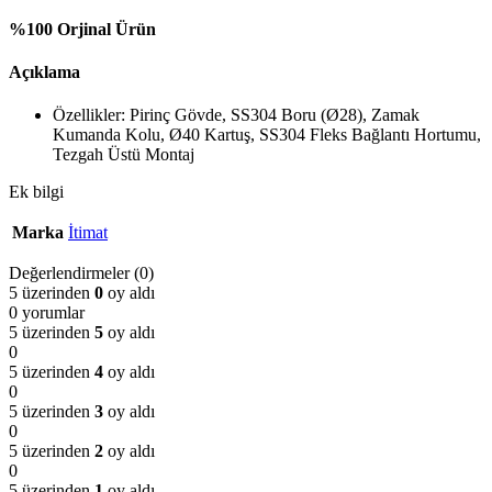
%100 Orjinal Ürün
Açıklama
Özellikler: Pirinç Gövde, SS304 Boru (Ø28), Zamak
Kumanda Kolu, Ø40 Kartuş, SS304 Fleks Bağlantı Hortumu,
Tezgah Üstü Montaj
Ek bilgi
Marka
İtimat
Değerlendirmeler (0)
5 üzerinden
0
oy aldı
0 yorumlar
5 üzerinden
5
oy aldı
0
5 üzerinden
4
oy aldı
0
5 üzerinden
3
oy aldı
0
5 üzerinden
2
oy aldı
0
5 üzerinden
1
oy aldı