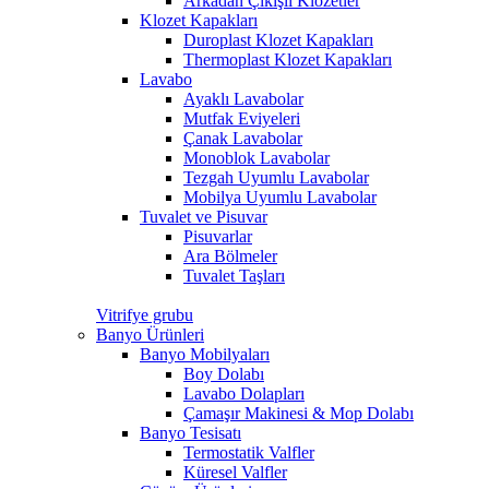
Arkadan Çıkışlı Klozetler
Klozet Kapakları
Duroplast Klozet Kapakları
Thermoplast Klozet Kapakları
Lavabo
Ayaklı Lavabolar
Mutfak Eviyeleri
Çanak Lavabolar
Monoblok Lavabolar
Tezgah Uyumlu Lavabolar
Mobilya Uyumlu Lavabolar
Tuvalet ve Pisuvar
Pisuvarlar
Ara Bölmeler
Tuvalet Taşları
Vitrifye grubu
Banyo Ürünleri
Banyo Mobilyaları
Boy Dolabı
Lavabo Dolapları
Çamaşır Makinesi & Mop Dolabı
Banyo Tesisatı
Termostatik Valfler
Küresel Valfler