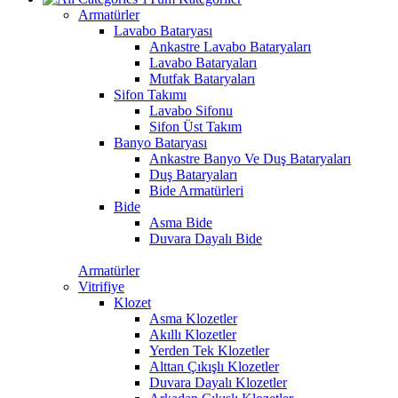
Armatürler
Lavabo Bataryası
Ankastre Lavabo Bataryaları
Lavabo Bataryaları
Mutfak Bataryaları
Sifon Takımı
Lavabo Sifonu
Sifon Üst Takım
Banyo Bataryası
Ankastre Banyo Ve Duş Bataryaları
Duş Bataryaları
Bide Armatürleri
Bide
Asma Bide
Duvara Dayalı Bide
Armatürler
Vitrifiye
Klozet
Asma Klozetler
Akıllı Klozetler
Yerden Tek Klozetler
Alttan Çıkışlı Klozetler
Duvara Dayalı Klozetler