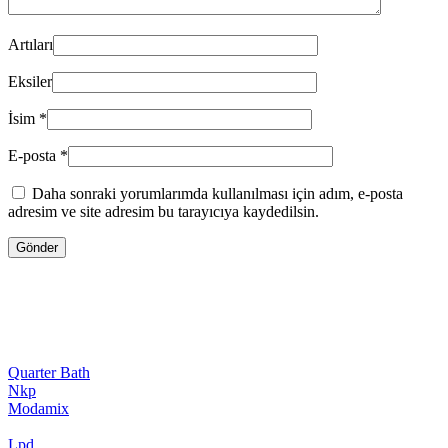
Artıları
Eksiler
İsim
*
E-posta
*
Daha sonraki yorumlarımda kullanılması için adım, e-posta
adresim ve site adresim bu tarayıcıya kaydedilsin.
Quarter Bath
Nkp
Modamix
Lpd