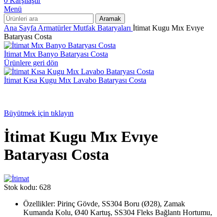
0
Karşılaştır
Menü
Aramak
Ana Sayfa
Armatürler
Mutfak Bataryaları
İtimat Kugu Mıx Evıye
Bataryası Costa
İtimat Mıx Banyo Bataryası Costa
Ürünlere geri dön
İtimat Kısa Kugu Mıx Lavabo Bataryası Costa
Büyütmek için tıklayın
İtimat Kugu Mıx Evıye
Bataryası Costa
Stok kodu:
628
Özellikler: Pirinç Gövde, SS304 Boru (Ø28), Zamak
Kumanda Kolu, Ø40 Kartuş, SS304 Fleks Bağlantı Hortumu,