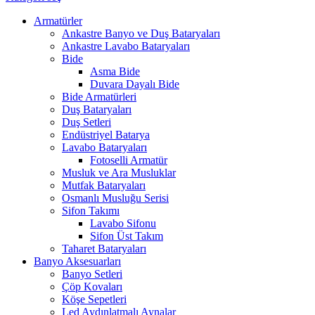
Armatürler
Ankastre Banyo ve Duş Bataryaları
Ankastre Lavabo Bataryaları
Bide
Asma Bide
Duvara Dayalı Bide
Bide Armatürleri
Duş Bataryaları
Duş Setleri
Endüstriyel Batarya
Lavabo Bataryaları
Fotoselli Armatür
Musluk ve Ara Musluklar
Mutfak Bataryaları
Osmanlı Musluğu Serisi
Sifon Takımı
Lavabo Sifonu
Sifon Üst Takım
Taharet Bataryaları
Banyo Aksesuarları
Banyo Setleri
Çöp Kovaları
Köşe Sepetleri
Led Aydınlatmalı Aynalar