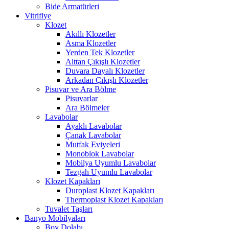
Bide Armatürleri
Vitrifiye
Klozet
Akıllı Klozetler
Asma Klozetler
Yerden Tek Klozetler
Alttan Çıkışlı Klozetler
Duvara Dayalı Klozetler
Arkadan Çıkışlı Klozetler
Pisuvar ve Ara Bölme
Pisuvarlar
Ara Bölmeler
Lavabolar
Ayaklı Lavabolar
Çanak Lavabolar
Mutfak Eviyeleri
Monoblok Lavabolar
Mobilya Uyumlu Lavabolar
Tezgah Uyumlu Lavabolar
Klozet Kapakları
Duroplast Klozet Kapakları
Thermoplast Klozet Kapakları
Tuvalet Taşları
Banyo Mobilyaları
Boy Dolabı