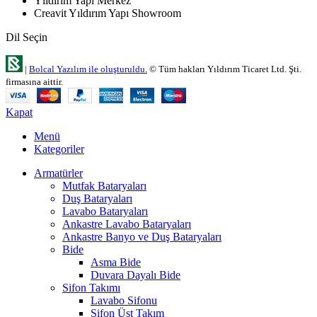
Yıldırım Yapı Merkez
Creavit Yıldırım Yapı Showroom
Dil Seçin
|
Bolcal Yazılım ile oluşturuldu.
© Tüm hakları Yıldırım Ticaret Ltd. Şti.
firmasına aittir.
Kapat
Menü
Kategoriler
Armatürler
Mutfak Bataryaları
Duş Bataryaları
Lavabo Bataryaları
Ankastre Lavabo Bataryaları
Ankastre Banyo ve Duş Bataryaları
Bide
Asma Bide
Duvara Dayalı Bide
Sifon Takımı
Lavabo Sifonu
Sifon Üst Takım