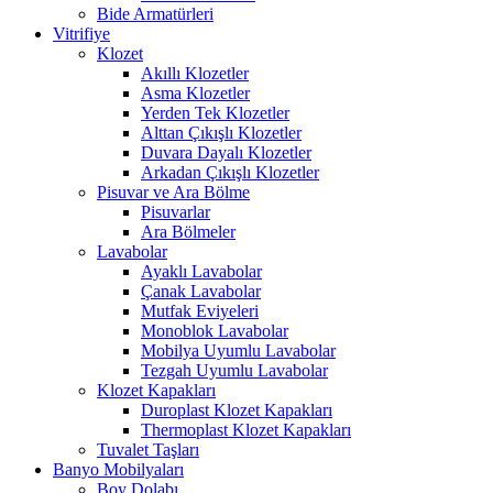
Bide Armatürleri
Vitrifiye
Klozet
Akıllı Klozetler
Asma Klozetler
Yerden Tek Klozetler
Alttan Çıkışlı Klozetler
Duvara Dayalı Klozetler
Arkadan Çıkışlı Klozetler
Pisuvar ve Ara Bölme
Pisuvarlar
Ara Bölmeler
Lavabolar
Ayaklı Lavabolar
Çanak Lavabolar
Mutfak Eviyeleri
Monoblok Lavabolar
Mobilya Uyumlu Lavabolar
Tezgah Uyumlu Lavabolar
Klozet Kapakları
Duroplast Klozet Kapakları
Thermoplast Klozet Kapakları
Tuvalet Taşları
Banyo Mobilyaları
Boy Dolabı