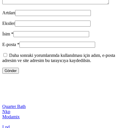
Artıları
Eksiler
İsim
*
E-posta
*
Daha sonraki yorumlarımda kullanılması için adım, e-posta
adresim ve site adresim bu tarayıcıya kaydedilsin.
Quarter Bath
Nkp
Modamix
Lpd