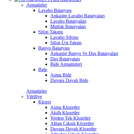
Armatürler
Lavabo Bataryası
Ankastre Lavabo Bataryaları
Lavabo Bataryaları
Mutfak Bataryaları
Sifon Takımı
Lavabo Sifonu
Sifon Üst Takım
Banyo Bataryası
Ankastre Banyo Ve Duş Bataryaları
Duş Bataryaları
Bide Armatürleri
Bide
Asma Bide
Duvara Dayalı Bide
Armatürler
Vitrifiye
Klozet
Asma Klozetler
Akıllı Klozetler
Yerden Tek Klozetler
Alttan Çıkışlı Klozetler
Duvara Dayalı Klozetler