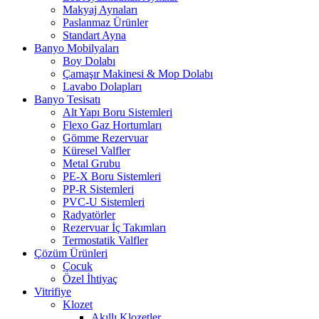
Makyaj Aynaları
Paslanmaz Ürünler
Standart Ayna
Banyo Mobilyaları
Boy Dolabı
Çamaşır Makinesi & Mop Dolabı
Lavabo Dolapları
Banyo Tesisatı
Alt Yapı Boru Sistemleri
Flexo Gaz Hortumları
Gömme Rezervuar
Küresel Valfler
Metal Grubu
PE-X Boru Sistemleri
PP-R Sistemleri
PVC-U Sistemleri
Radyatörler
Rezervuar İç Takımları
Termostatik Valfler
Çözüm Ürünleri
Çocuk
Özel İhtiyaç
Vitrifiye
Klozet
Akıllı Klozetler