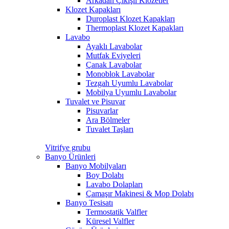
Arkadan Çıkışlı Klozetler
Klozet Kapakları
Duroplast Klozet Kapakları
Thermoplast Klozet Kapakları
Lavabo
Ayaklı Lavabolar
Mutfak Eviyeleri
Çanak Lavabolar
Monoblok Lavabolar
Tezgah Uyumlu Lavabolar
Mobilya Uyumlu Lavabolar
Tuvalet ve Pisuvar
Pisuvarlar
Ara Bölmeler
Tuvalet Taşları
Vitrifye grubu
Banyo Ürünleri
Banyo Mobilyaları
Boy Dolabı
Lavabo Dolapları
Çamaşır Makinesi & Mop Dolabı
Banyo Tesisatı
Termostatik Valfler
Küresel Valfler