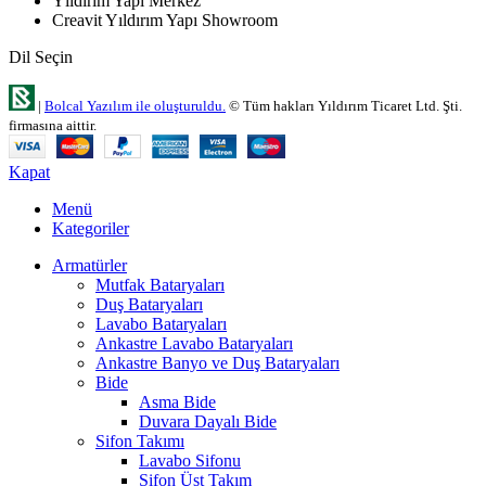
Yıldırım Yapı Merkez
Creavit Yıldırım Yapı Showroom
Dil Seçin
|
Bolcal Yazılım ile oluşturuldu.
© Tüm hakları Yıldırım Ticaret Ltd. Şti.
firmasına aittir.
Kapat
Menü
Kategoriler
Armatürler
Mutfak Bataryaları
Duş Bataryaları
Lavabo Bataryaları
Ankastre Lavabo Bataryaları
Ankastre Banyo ve Duş Bataryaları
Bide
Asma Bide
Duvara Dayalı Bide
Sifon Takımı
Lavabo Sifonu
Sifon Üst Takım