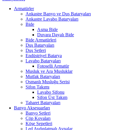
Armatürler
Ankastre Banyo ve Duş Bataryaları
Ankastre Lavabo Bataryaları
Bide
Asma Bide
Duvara Dayalı Bide
Bide Armatürleri
Duş Bataryaları
Duş Setleri
Endüstriyel Batarya
Lavabo Bataryaları
Fotoselli Armatür
Musluk ve Ara Musluklar
Mutfak Bataryaları
Osmanlı Musluğu Serisi
Sifon Takımı
Lavabo Sifonu
Sifon Üst Takım
Taharet Bataryaları
Banyo Aksesuarları
Banyo Setleri
Çöp Kovaları
Köşe Sepetleri
Led Aydınlatmalı Aynalar