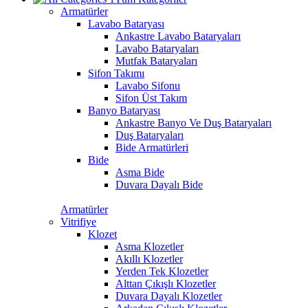
Armatürler
Lavabo Bataryası
Ankastre Lavabo Bataryaları
Lavabo Bataryaları
Mutfak Bataryaları
Sifon Takımı
Lavabo Sifonu
Sifon Üst Takım
Banyo Bataryası
Ankastre Banyo Ve Duş Bataryaları
Duş Bataryaları
Bide Armatürleri
Bide
Asma Bide
Duvara Dayalı Bide
Armatürler
Vitrifiye
Klozet
Asma Klozetler
Akıllı Klozetler
Yerden Tek Klozetler
Alttan Çıkışlı Klozetler
Duvara Dayalı Klozetler