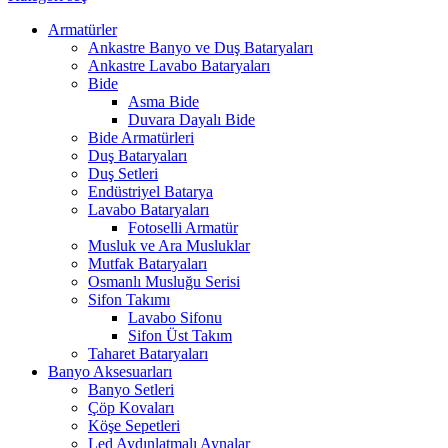
Armatürler
Ankastre Banyo ve Duş Bataryaları
Ankastre Lavabo Bataryaları
Bide
Asma Bide
Duvara Dayalı Bide
Bide Armatürleri
Duş Bataryaları
Duş Setleri
Endüstriyel Batarya
Lavabo Bataryaları
Fotoselli Armatür
Musluk ve Ara Musluklar
Mutfak Bataryaları
Osmanlı Musluğu Serisi
Sifon Takımı
Lavabo Sifonu
Sifon Üst Takım
Taharet Bataryaları
Banyo Aksesuarları
Banyo Setleri
Çöp Kovaları
Köşe Sepetleri
Led Aydınlatmalı Aynalar