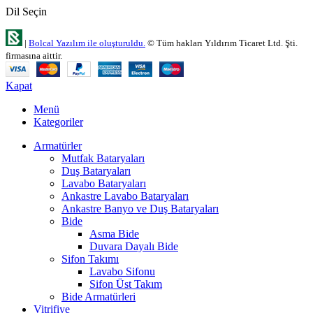
Dil Seçin
|
Bolcal Yazılım ile oluşturuldu.
© Tüm hakları Yıldırım Ticaret Ltd. Şti.
firmasına aittir.
Kapat
Menü
Kategoriler
Armatürler
Mutfak Bataryaları
Duş Bataryaları
Lavabo Bataryaları
Ankastre Lavabo Bataryaları
Ankastre Banyo ve Duş Bataryaları
Bide
Asma Bide
Duvara Dayalı Bide
Sifon Takımı
Lavabo Sifonu
Sifon Üst Takım
Bide Armatürleri
Vitrifiye