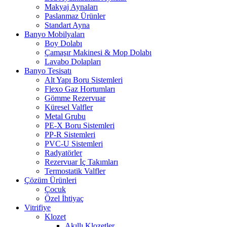
Makyaj Aynaları
Paslanmaz Ürünler
Standart Ayna
Banyo Mobilyaları
Boy Dolabı
Çamaşır Makinesi & Mop Dolabı
Lavabo Dolapları
Banyo Tesisatı
Alt Yapı Boru Sistemleri
Flexo Gaz Hortumları
Gömme Rezervuar
Küresel Valfler
Metal Grubu
PE-X Boru Sistemleri
PP-R Sistemleri
PVC-U Sistemleri
Radyatörler
Rezervuar İç Takımları
Termostatik Valfler
Çözüm Ürünleri
Çocuk
Özel İhtiyaç
Vitrifiye
Klozet
Akıllı Klozetler