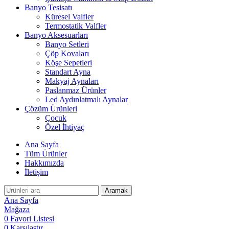
Banyo Tesisatı
Küresel Valfler
Termostatik Valfler
Banyo Aksesuarları
Banyo Setleri
Çöp Kovaları
Köşe Sepetleri
Standart Ayna
Makyaj Aynaları
Paslanmaz Ürünler
Led Aydınlatmalı Aynalar
Çözüm Ürünleri
Çocuk
Özel İhtiyaç
Ana Sayfa
Tüm Ürünler
Hakkımızda
İletişim
Aramak
Ana Sayfa
Mağaza
0
Favori Listesi
0
Karşılaştır