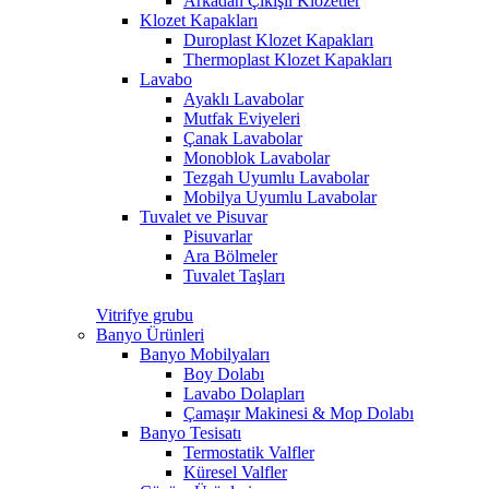
Arkadan Çıkışlı Klozetler
Klozet Kapakları
Duroplast Klozet Kapakları
Thermoplast Klozet Kapakları
Lavabo
Ayaklı Lavabolar
Mutfak Eviyeleri
Çanak Lavabolar
Monoblok Lavabolar
Tezgah Uyumlu Lavabolar
Mobilya Uyumlu Lavabolar
Tuvalet ve Pisuvar
Pisuvarlar
Ara Bölmeler
Tuvalet Taşları
Vitrifye grubu
Banyo Ürünleri
Banyo Mobilyaları
Boy Dolabı
Lavabo Dolapları
Çamaşır Makinesi & Mop Dolabı
Banyo Tesisatı
Termostatik Valfler
Küresel Valfler