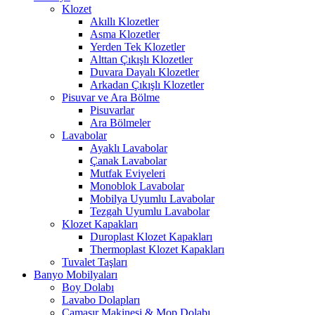
Klozet
Akıllı Klozetler
Asma Klozetler
Yerden Tek Klozetler
Alttan Çıkışlı Klozetler
Duvara Dayalı Klozetler
Arkadan Çıkışlı Klozetler
Pisuvar ve Ara Bölme
Pisuvarlar
Ara Bölmeler
Lavabolar
Ayaklı Lavabolar
Çanak Lavabolar
Mutfak Eviyeleri
Monoblok Lavabolar
Mobilya Uyumlu Lavabolar
Tezgah Uyumlu Lavabolar
Klozet Kapakları
Duroplast Klozet Kapakları
Thermoplast Klozet Kapakları
Tuvalet Taşları
Banyo Mobilyaları
Boy Dolabı
Lavabo Dolapları
Çamaşır Makinesi & Mop Dolabı