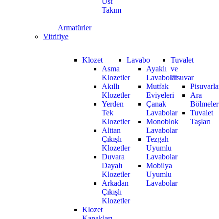
Üst
Takım
Armatürler
Vitrifiye
Klozet
Lavabo
Tuvalet
Asma
Ayaklı
ve
Klozetler
Lavabolar
Pisuvar
Akıllı
Mutfak
Pisuvarla
Klozetler
Eviyeleri
Ara
Yerden
Çanak
Bölmeler
Tek
Lavabolar
Tuvalet
Klozetler
Monoblok
Taşları
Alttan
Lavabolar
Çıkışlı
Tezgah
Klozetler
Uyumlu
Duvara
Lavabolar
Dayalı
Mobilya
Klozetler
Uyumlu
Arkadan
Lavabolar
Çıkışlı
Klozetler
Klozet
Kapakları