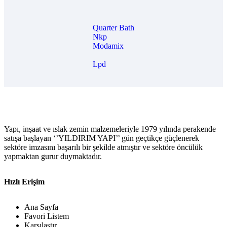
Quarter Bath
Nkp
Modamix
Lpd
Yapı, inşaat ve ıslak zemin malzemeleriyle 1979 yılında perakende
satışa başlayan ‘’YILDIRIM YAPI’’ gün geçtikçe güçlenerek
sektöre imzasını başarılı bir şekilde atmıştır ve sektöre öncülük
yapmaktan gurur duymaktadır.
Hızlı Erişim
Ana Sayfa
Favori Listem
Karşılaştır