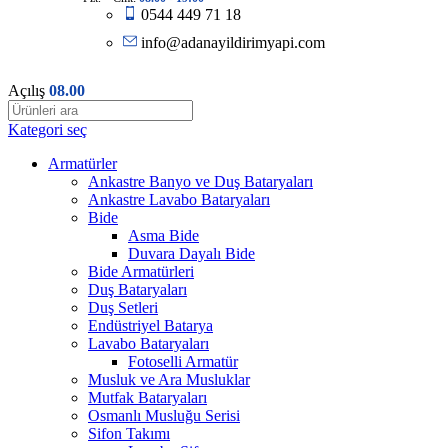
0544 449 71 18
info@adanayildirimyapi.com
Açılış
08.00
Kategori seç
Armatürler
Ankastre Banyo ve Duş Bataryaları
Ankastre Lavabo Bataryaları
Bide
Asma Bide
Duvara Dayalı Bide
Bide Armatürleri
Duş Bataryaları
Duş Setleri
Endüstriyel Batarya
Lavabo Bataryaları
Fotoselli Armatür
Musluk ve Ara Musluklar
Mutfak Bataryaları
Osmanlı Musluğu Serisi
Sifon Takımı