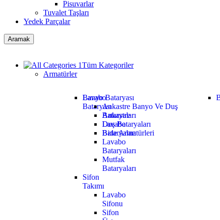
Pisuvarlar
Tuvalet Taşları
Yedek Parçalar
Aramak
Tüm Kategoriler
Armatürler
Lavabo
Banyo Bataryası
B
Bataryası
Ankastre Banyo Ve Duş
Ankastre
Bataryaları
Lavabo
Duş Bataryaları
Bataryaları
Bide Armatürleri
Lavabo
Bataryaları
Mutfak
Bataryaları
Sifon
Takımı
Lavabo
Sifonu
Sifon