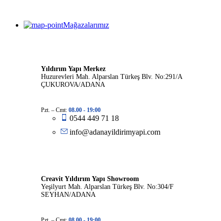
Mağazalarımız
Yıldırım Yapı Merkez
Huzurevleri Mah. Alparslan Türkeş Blv. No:291/A
ÇUKUROVA/ADANA
Pzt. – Cmt:
08.00 -
19:00
0544 449 71 18
info@adanayildirimyapi.com
Creavit Yıldırım Yapı Showroom
Yeşilyurt Mah. Alparslan Türkeş Blv. No:304/F
SEYHAN/ADANA
Pzt. – Cmt:
08.00 -
19:00