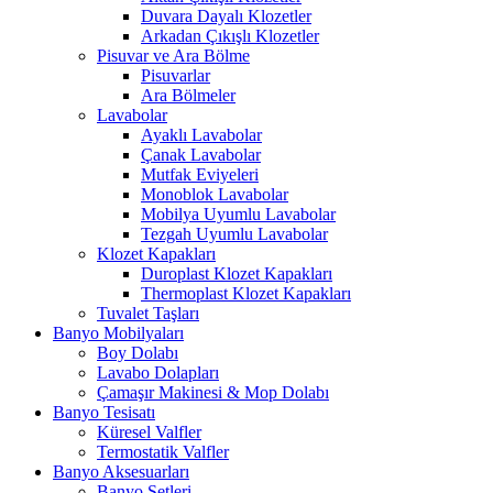
Duvara Dayalı Klozetler
Arkadan Çıkışlı Klozetler
Pisuvar ve Ara Bölme
Pisuvarlar
Ara Bölmeler
Lavabolar
Ayaklı Lavabolar
Çanak Lavabolar
Mutfak Eviyeleri
Monoblok Lavabolar
Mobilya Uyumlu Lavabolar
Tezgah Uyumlu Lavabolar
Klozet Kapakları
Duroplast Klozet Kapakları
Thermoplast Klozet Kapakları
Tuvalet Taşları
Banyo Mobilyaları
Boy Dolabı
Lavabo Dolapları
Çamaşır Makinesi & Mop Dolabı
Banyo Tesisatı
Küresel Valfler
Termostatik Valfler
Banyo Aksesuarları
Banyo Setleri