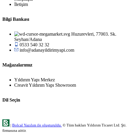
İletişim
Bilgi Bankası
Huzurevleri, 77003. Sk.
Seyhan/Adana
0533 540 32 32
info@adanayildirimyapi.com
Mağazalarımız
Yıldırım Yapı Merkez
Creavit Yıldırım Yapı Showroom
Dil Seçin
|
Bolcal Yazılım ile oluşturuldu.
© Tüm hakları Yıldırım Ticaret Ltd. Şti.
firmasına aittir.