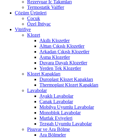
Rezervuar İç Takımları
Termostatik Valfler
Çözüm Ürünleri
Çocuk
Özel İhtiyaç
Vitrifiye
Klozet
Akıllı Klozetler
Alttan Çıkışlı Klozetler
Arkadan Çıkışlı Klozetler
Asma Klozetler
Duvara Dayalı Klozetler
Yerden Tek Klozetler
Klozet Kapakları
Duroplast Klozet Kapakları
Thermoplast Klozet Kapakları
Lavabolar
Ayaklı Lavabolar
Çanak Lavabolar
Mobilya Uyumlu Lavabolar
Monoblok Lavabolar
Mutfak Eviyeleri
Tezgah Uyumlu Lavabolar
Pisuvar ve Ara Bölme
Ara Bölmeler