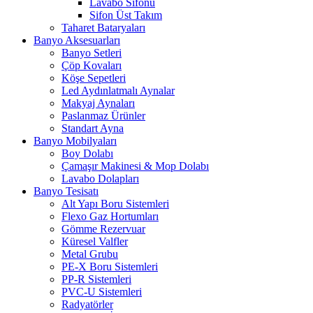
Lavabo Sifonu
Sifon Üst Takım
Taharet Bataryaları
Banyo Aksesuarları
Banyo Setleri
Çöp Kovaları
Köşe Sepetleri
Led Aydınlatmalı Aynalar
Makyaj Aynaları
Paslanmaz Ürünler
Standart Ayna
Banyo Mobilyaları
Boy Dolabı
Çamaşır Makinesi & Mop Dolabı
Lavabo Dolapları
Banyo Tesisatı
Alt Yapı Boru Sistemleri
Flexo Gaz Hortumları
Gömme Rezervuar
Küresel Valfler
Metal Grubu
PE-X Boru Sistemleri
PP-R Sistemleri
PVC-U Sistemleri
Radyatörler