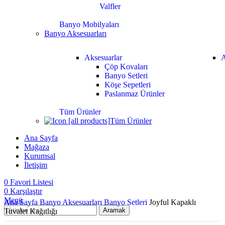
Valfler
Banyo Mobilyaları
Banyo Aksesuarları
Aksesuarlar
A
Çöp Kovaları
Banyo Setleri
Köşe Sepetleri
Paslanmaz Ürünler
Tüm Ürünler
Tüm Ürünler
Ana Sayfa
Mağaza
Kurumsal
İletişim
0
Favori Listesi
0
Karşılaştır
Menü
Ana Sayfa
Banyo Aksesuarları
Banyo Setleri
Joyful Kapaklı
Aramak
Tuvalet Kağıtlığı