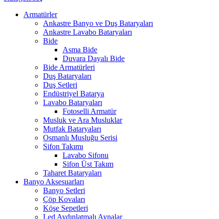
Armatürler
Ankastre Banyo ve Duş Bataryaları
Ankastre Lavabo Bataryaları
Bide
Asma Bide
Duvara Dayalı Bide
Bide Armatürleri
Duş Bataryaları
Duş Setleri
Endüstriyel Batarya
Lavabo Bataryaları
Fotoselli Armatür
Musluk ve Ara Musluklar
Mutfak Bataryaları
Osmanlı Musluğu Serisi
Sifon Takımı
Lavabo Sifonu
Sifon Üst Takım
Taharet Bataryaları
Banyo Aksesuarları
Banyo Setleri
Çöp Kovaları
Köşe Sepetleri
Led Aydınlatmalı Aynalar