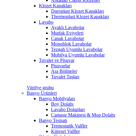
Arkadan Çıkışlı Klozetler
Klozet Kapakları
Duroplast Klozet Kapakları
Thermoplast Klozet Kapakları
Lavabo
Ayaklı Lavabolar
Mutfak Eviyeleri
Çanak Lavabolar
Monoblok Lavabolar
Tezgah Uyumlu Lavabolar
Mobilya Uyumlu Lavabolar
Tuvalet ve Pisuvar
Pisuvarlar
Ara Bölmeler
Tuvalet Taşları
Vitrifye grubu
Banyo Ürünleri
Banyo Mobilyaları
Boy Dolabı
Lavabo Dolapları
Çamaşır Makinesi & Mop Dolabı
Banyo Tesisatı
Termostatik Valfler
Küresel Valfler