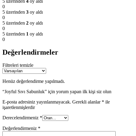
5 üzerinden
4
oy aldı
0
5 üzerinden
3
oy aldı
0
5 üzerinden
2
oy aldı
0
5 üzerinden
1
oy aldı
0
Değerlendirmeler
Filtreleri temizle
Henüz değerlendirme yapılmadı.
“Joyful Sıvı Sabunluk” için yorum yapan ilk kişi siz olun
E-posta adresiniz yayınlanmayacak.
Gerekli alanlar
*
ile
işaretlenmişlerdir
Derecelendirmeniz
*
Değerlendirmeniz
*