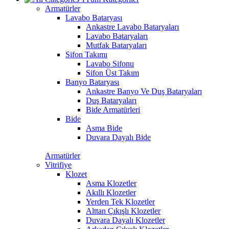
Armatürler
Lavabo Bataryası
Ankastre Lavabo Bataryaları
Lavabo Bataryaları
Mutfak Bataryaları
Sifon Takımı
Lavabo Sifonu
Sifon Üst Takım
Banyo Bataryası
Ankastre Banyo Ve Duş Bataryaları
Duş Bataryaları
Bide Armatürleri
Bide
Asma Bide
Duvara Dayalı Bide
Armatürler
Vitrifiye
Klozet
Asma Klozetler
Akıllı Klozetler
Yerden Tek Klozetler
Alttan Çıkışlı Klozetler
Duvara Dayalı Klozetler