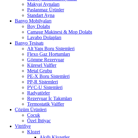
Makyaj Aynaları
Paslanmaz Ürünler
Standart Ayna
Banyo Mobilyaları
Boy Dolabı
Çamaşır Makinesi & Mop Dolabı
Lavabo Dolapları
Banyo Tesisatı
Alt Yapı Boru Sistemleri
Flexo Gaz Hortumları
Gömme Rezervuar
Küresel Valfler
Metal Grubu
PE-X Boru Sistemleri
PP-R Sistemleri
PVC-U Sistemleri
Radyatörler
Rezervuar İç Takımları
Termostatik Valfler
Çözüm Ürünleri
Çocuk
Özel İhtiyaç
Vitrifiye
Klozet
Akıllı Klozetler