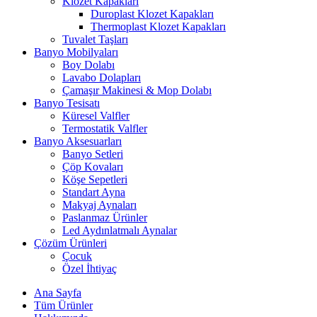
Klozet Kapakları
Duroplast Klozet Kapakları
Thermoplast Klozet Kapakları
Tuvalet Taşları
Banyo Mobilyaları
Boy Dolabı
Lavabo Dolapları
Çamaşır Makinesi & Mop Dolabı
Banyo Tesisatı
Küresel Valfler
Termostatik Valfler
Banyo Aksesuarları
Banyo Setleri
Çöp Kovaları
Köşe Sepetleri
Standart Ayna
Makyaj Aynaları
Paslanmaz Ürünler
Led Aydınlatmalı Aynalar
Çözüm Ürünleri
Çocuk
Özel İhtiyaç
Ana Sayfa
Tüm Ürünler