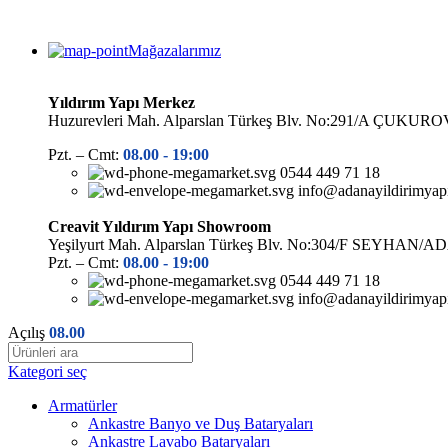
Mağazalarımız
Yıldırım Yapı Merkez
Huzurevleri Mah. Alparslan Türkeş Blv. No:291/A ÇUK
Pzt. – Cmt:
08.00 -
19:00
0544 449 71 18
info@adanayildirimyap
Creavit Yıldırım Yapı Showroom
Yeşilyurt Mah. Alparslan Türkeş Blv. No:304/F SEYHAN/
Pzt. – Cmt:
08.00 -
19:00
0544 449 71 18
info@adanayildirimyap
Açılış
08.00
Kategori seç
Armatürler
Ankastre Banyo ve Duş Bataryaları
Ankastre Lavabo Bataryaları