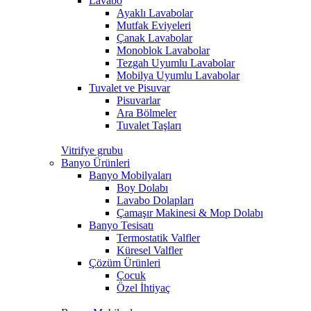
Lavabo
Ayaklı Lavabolar
Mutfak Eviyeleri
Çanak Lavabolar
Monoblok Lavabolar
Tezgah Uyumlu Lavabolar
Mobilya Uyumlu Lavabolar
Tuvalet ve Pisuvar
Pisuvarlar
Ara Bölmeler
Tuvalet Taşları
Vitrifye grubu
Banyo Ürünleri
Banyo Mobilyaları
Boy Dolabı
Lavabo Dolapları
Çamaşır Makinesi & Mop Dolabı
Banyo Tesisatı
Termostatik Valfler
Küresel Valfler
Çözüm Ürünleri
Çocuk
Özel İhtiyaç