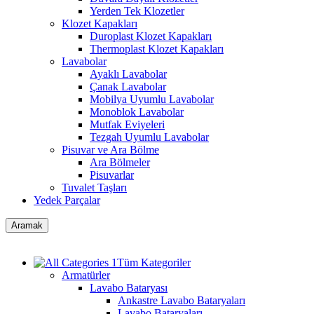
Yerden Tek Klozetler
Klozet Kapakları
Duroplast Klozet Kapakları
Thermoplast Klozet Kapakları
Lavabolar
Ayaklı Lavabolar
Çanak Lavabolar
Mobilya Uyumlu Lavabolar
Monoblok Lavabolar
Mutfak Eviyeleri
Tezgah Uyumlu Lavabolar
Pisuvar ve Ara Bölme
Ara Bölmeler
Pisuvarlar
Tuvalet Taşları
Yedek Parçalar
Aramak
Tüm Kategoriler
Armatürler
Lavabo Bataryası
Ankastre Lavabo Bataryaları
Lavabo Bataryaları