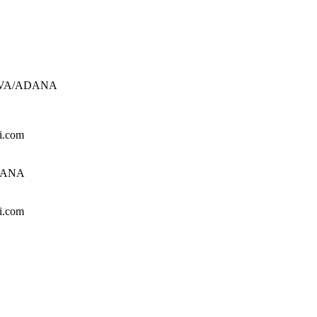
UROVA/ADANA
i.com
ADANA
i.com