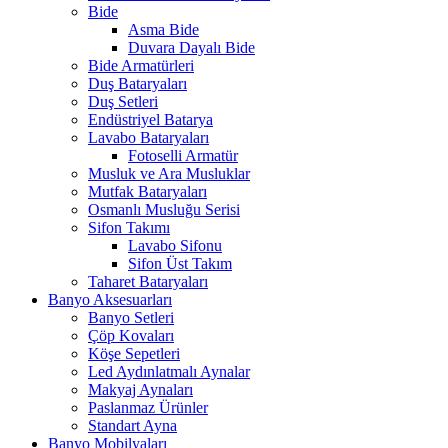
Bide
Asma Bide
Duvara Dayalı Bide
Bide Armatürleri
Duş Bataryaları
Duş Setleri
Endüstriyel Batarya
Lavabo Bataryaları
Fotoselli Armatür
Musluk ve Ara Musluklar
Mutfak Bataryaları
Osmanlı Musluğu Serisi
Sifon Takımı
Lavabo Sifonu
Sifon Üst Takım
Taharet Bataryaları
Banyo Aksesuarları
Banyo Setleri
Çöp Kovaları
Köşe Sepetleri
Led Aydınlatmalı Aynalar
Makyaj Aynaları
Paslanmaz Ürünler
Standart Ayna
Banyo Mobilyaları