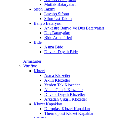
Mutfak Bataryaları
Sifon Takımı
Lavabo Sifonu
Sifon Üst Takım
Banyo Bataryası
Ankastre Banyo Ve Duş Bataryaları
Duş Bataryaları
Bide Armatürleri
Bide
Asma Bide
Duvara Dayalı Bide
Armatürler
Vitrifiye
Klozet
Asma Klozetler
Akıllı Klozetler
Yerden Tek Klozetler
Alttan Çıkışlı Klozetler
Duvara Dayalı Klozetler
Arkadan Çıkışlı Klozetler
Klozet Kapakları
Duroplast Klozet Kapakları
Thermoplast Klozet Kapakları