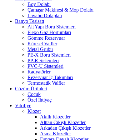
Boy Dolabı
Çamaşır Makinesi & Mop Dolabı
Lavabo Dolapları
Banyo Tesisatı
Alt Yapı Boru Sistemleri
Flexo Gaz Hortumları
Gömme Rezervuar
Küresel Valfler
Metal Grubu
PE-X Boru Sistemleri
PP-R Sistemleri
PVC-U Sistemleri
Radyatörler
Rezervuar İç Takımları
Termostatik Valfler
Çözüm Ürünleri
Çocuk
Özel İhtiyaç
Vitrifiye
Klozet
Akıllı Klozetler
Alttan Çıkışlı Klozetler
Arkadan Çıkışlı Klozetler
Asma Klozetler
Duvara Dayalı Klozetler