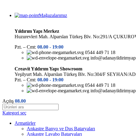
Mağazalarımız
Yıldırım Yapı Merkez
Huzurevleri Mah. Alparslan Türkeş Blv. No:291/A ÇUK
Pzt. – Cmt:
08.00 -
19:00
0544 449 71 18
info@adanayildirimyap
Creavit Yıldırım Yapı Showroom
Yeşilyurt Mah. Alparslan Türkeş Blv. No:304/F SEYHAN/
Pzt. – Cmt:
08.00 -
19:00
0544 449 71 18
info@adanayildirimyap
Açılış
08.00
Kategori seç
Armatürler
Ankastre Banyo ve Duş Bataryaları
Ankastre Lavabo Bataryaları