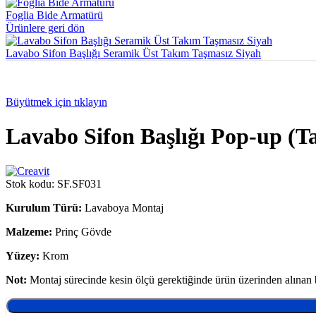
Foglia Bide Armatürü
Ürünlere geri dön
Lavabo Sifon Başlığı Seramik Üst Takım Taşmasız Siyah
Büyütmek için tıklayın
Lavabo Sifon Başlığı Pop-up (T
Stok kodu:
SF.SF031
Kurulum Türü:
Lavaboya Montaj
Malzeme:
Prinç Gövde
Yüzey:
Krom
Not:
Montaj sürecinde kesin ölçü gerektiğinde ürün üzerinden alınan bi