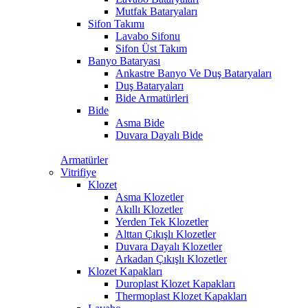
Mutfak Bataryaları
Sifon Takımı
Lavabo Sifonu
Sifon Üst Takım
Banyo Bataryası
Ankastre Banyo Ve Duş Bataryaları
Duş Bataryaları
Bide Armatürleri
Bide
Asma Bide
Duvara Dayalı Bide
Armatürler
Vitrifiye
Klozet
Asma Klozetler
Akıllı Klozetler
Yerden Tek Klozetler
Alttan Çıkışlı Klozetler
Duvara Dayalı Klozetler
Arkadan Çıkışlı Klozetler
Klozet Kapakları
Duroplast Klozet Kapakları
Thermoplast Klozet Kapakları