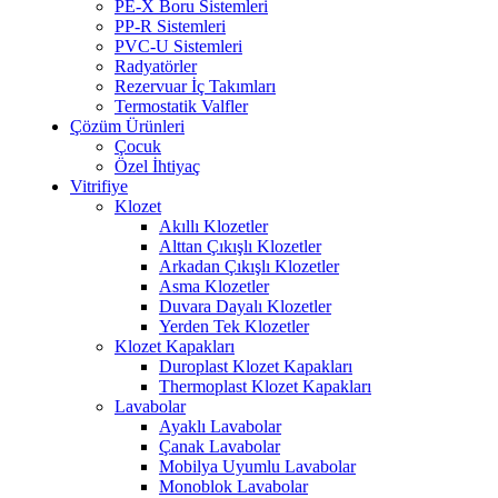
PE-X Boru Sistemleri
PP-R Sistemleri
PVC-U Sistemleri
Radyatörler
Rezervuar İç Takımları
Termostatik Valfler
Çözüm Ürünleri
Çocuk
Özel İhtiyaç
Vitrifiye
Klozet
Akıllı Klozetler
Alttan Çıkışlı Klozetler
Arkadan Çıkışlı Klozetler
Asma Klozetler
Duvara Dayalı Klozetler
Yerden Tek Klozetler
Klozet Kapakları
Duroplast Klozet Kapakları
Thermoplast Klozet Kapakları
Lavabolar
Ayaklı Lavabolar
Çanak Lavabolar
Mobilya Uyumlu Lavabolar
Monoblok Lavabolar