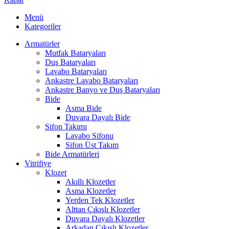
Menü
Kategoriler
Armatürler
Mutfak Bataryaları
Duş Bataryaları
Lavabo Bataryaları
Ankastre Lavabo Bataryaları
Ankastre Banyo ve Duş Bataryaları
Bide
Asma Bide
Duvara Dayalı Bide
Sifon Takımı
Lavabo Sifonu
Sifon Üst Takım
Bide Armatürleri
Vitrifiye
Klozet
Akıllı Klozetler
Asma Klozetler
Yerden Tek Klozetler
Alttan Çıkışlı Klozetler
Duvara Dayalı Klozetler
Arkadan Çıkışlı Klozetler