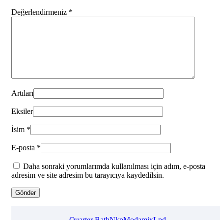
Değerlendirmeniz
*
Artıları
Eksiler
İsim
*
E-posta
*
Daha sonraki yorumlarımda kullanılması için adım, e-posta
adresim ve site adresim bu tarayıcıya kaydedilsin.
Quarter Bath
Nkp
Modamix
Lpd