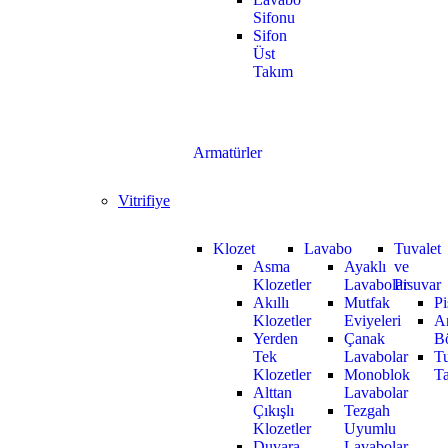
Sifonu
Sifon
Üst
Takım
Armatürler
Vitrifiye
Klozet
Lavabo
Tuvalet
Asma
Ayaklı
ve
Klozetler
Lavabolar
Pisuvar
Akıllı
Mutfak
Pi
Klozetler
Eviyeleri
A
Yerden
Çanak
B
Tek
Lavabolar
Tu
Klozetler
Monoblok
Ta
Alttan
Lavabolar
Çıkışlı
Tezgah
Klozetler
Uyumlu
Duvara
Lavabolar