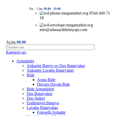
Pzt. – Cmt:
08.00 -
19:00
0544 449 71
18
info@adanayildirimyapi.com
Açılış
08.00
Kategori seç
Armatürler
Ankastre Banyo ve Duş Bataryaları
Ankastre Lavabo Bataryaları
Bide
Asma Bide
Duvara Dayalı Bide
Bide Armatürleri
Duş Bataryaları
Duş Setleri
Endüstriyel Batarya
Lavabo Bataryaları
Fotoselli Armatür