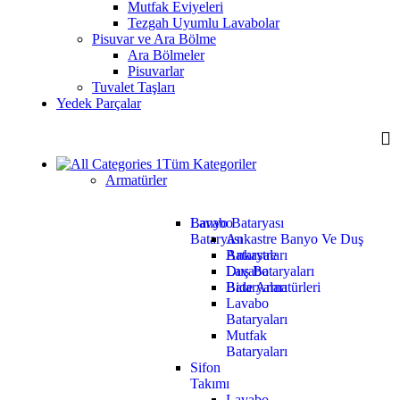
Mutfak Eviyeleri
Tezgah Uyumlu Lavabolar
Pisuvar ve Ara Bölme
Ara Bölmeler
Pisuvarlar
Tuvalet Taşları
Yedek Parçalar
Tüm Kategoriler
Armatürler
Lavabo
Banyo Bataryası
Bataryası
Ankastre Banyo Ve Duş
Ankastre
Bataryaları
Lavabo
Duş Bataryaları
Bataryaları
Bide Armatürleri
Lavabo
Bataryaları
Mutfak
Bataryaları
Sifon
Takımı
Lavabo