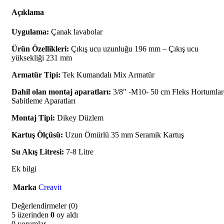
Açıklama
Uygulama:
Çanak lavabolar
Ürün Özellikleri:
Çıkış ucu uzunluğu 196 mm – Çıkış ucu
yüksekliği 231 mm
Armatür Tipi:
Tek Kumandalı Mix Armatür
Dahil olan montaj aparatları:
3/8″ -M10- 50 cm Fleks Hortumlar
Sabitleme Aparatları
Montaj Tipi:
Dikey Düzlem
Kartuş Ölçüsü:
Uzun Ömürlü 35 mm Seramik Kartuş
Su Akış Litresi:
7-8 Litre
Ek bilgi
Marka
Creavit
Değerlendirmeler (0)
5 üzerinden
0
oy aldı
0 yorumlar