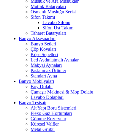
Musluk ve Ara Musluklar
Mutfak Bataryaları
Osmanlı Musluğu Serisi
Sifon Takımı
Lavabo Sifonu
Sifon Üst Takım
Taharet Bataryaları
Banyo Aksesuarları
Banyo Setleri
Çöp Kovaları
Köşe Sepetleri
Led Aydınlatmalı Aynalar
Makyaj Aynaları
Paslanmaz Ürünler
Standart Ayna
Banyo Mobilyaları
Boy Dolabı
Çamaşır Makinesi & Mop Dolabı
Lavabo Dolapları
Banyo Tesisatı
Alt Yapı Boru Sistemleri
Flexo Gaz Hortumları
Gömme Rezervuar
Küresel Valfler
Metal Grubu