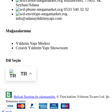
Huzurevleri, 77003. Sk.
Seyhan/Adana
0533 540 32 32
info@adanayildirimyapi.com
Mağazalarımız
Yıldırım Yapı Merkez
Creavit Yıldırım Yapı Showroom
Dil Seçin
TR
|
Bolcal Yazılım ile oluşturuldu.
© Tüm hakları Yıldırım Ticaret Ltd. Şti.
firmasına aittir.
Kapat