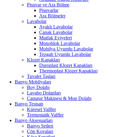
Pisuvar ve Ara Bölme
Pisuvarlar
Ara Bölmeler
Lavabolar
Ayaklı Lavabolar
Çanak Lavabolar
Mutfak Eviyeleri
Monoblok Lavabolar
Mobilya Uyumlu Lavabolar
Tezgah Uyumlu Lavabolar
Klozet Kapakları
Duroplast Klozet Kapakları
Thermoplast Klozet Kapakları
Tuvalet Taşları
Banyo Mobilyaları
Boy Dolabı
Lavabo Dolapları
Çamaşır Makinesi & Mop Dolabı
Banyo Tesisatı
Küresel Valfler
Termostatik Valfler
Banyo Aksesuarları
Banyo Setleri
Çöp Kovaları
Köşe Sepetleri