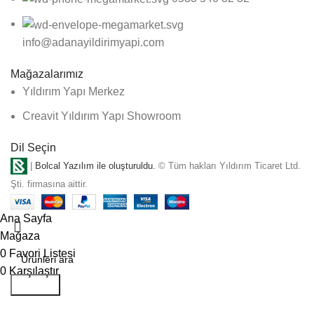
info@adanayildirimyapi.com
Mağazalarımız
Yıldırım Yapı Merkez
Creavit Yıldırım Yapı Showroom
Dil Seçin
|
Bolcal Yazılım ile oluşturuldu.
© Tüm hakları Yıldırım Ticaret Ltd.
Şti. firmasına aittir.
Ana Sayfa
Mağaza
0
Favori Listesi
0
Karşılaştır
Aramak