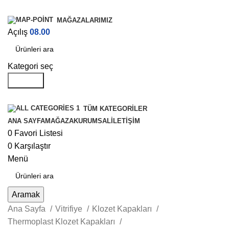
MAĞAZALARIMIZ
Açılış
08.00
Kategori seç
Aramak
TÜM KATEGORILER
ANA SAYFA
MAĞAZA
KURUMSAL
İLETIŞIM
0
Favori Listesi
0
Karşılaştır
Menü
Aramak
Ana Sayfa
Vitrifiye
Klozet Kapakları
Thermoplast Klozet Kapakları