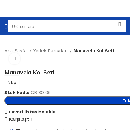
Ana Sayfa
Yedek Parçalar
Manavela Kol Seti
Büyütmek için tıklayın
Manavela Kol Seti
Nkp
Stok kodu:
GR 80 05
Tek
Favori listesine ekle
Karşılaştır